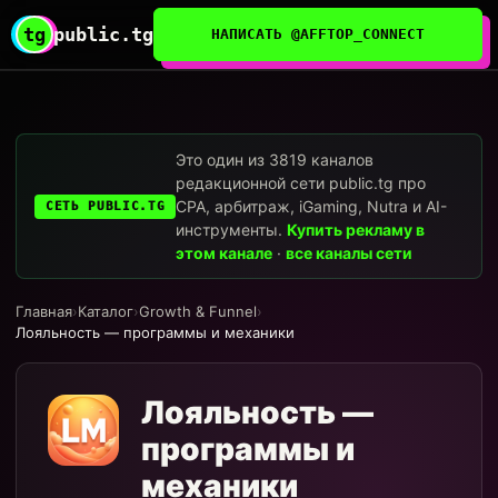
tg
public.tg
НАПИСАТЬ @AFFTOP_CONNECT
Это один из 3819 каналов
редакционной сети public.tg про
CPA, арбитраж, iGaming, Nutra и AI-
СЕТЬ PUBLIC.TG
инструменты.
Купить рекламу в
этом канале
·
все каналы сети
Главная
›
Каталог
›
Growth & Funnel
›
Лояльность — программы и механики
Лояльность —
программы и
механики