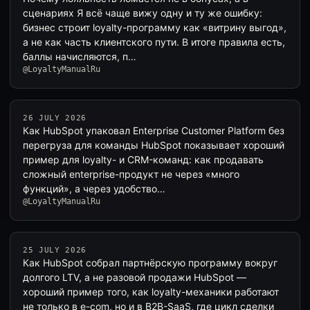
сценариях Я всё чаще вижу одну и ту же ошибку:
бизнес строит loyalty-программу как «витрину выгод»,
а не как часть клиентского пути. В итоге правила есть,
баллы начисляются, п…
@LoyaltyManualRu
26 JULY 2026
Как HubSpot упаковал Enterprise Customer Platform без
перегруза для команды HubSpot показывает хороший
пример для loyalty- и CRM-команд: как продавать
сложный enterprise-продукт не через «много
функций», а через удобство…
@LoyaltyManualRu
25 JULY 2026
Как HubSpot собрал партнёрскую программу вокруг
долгого LTV, а не разовой продажи HubSpot —
хороший пример того, как loyalty-механики работают
не только в e-com, но и в B2B-SaaS, где цикл сделки