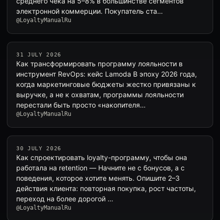
среднего чека на 5–8% в большинстве сегментов
электронной коммерции. Покупатель ста…
@LoyaltyManualRu
31 JULY 2026
Как трансформировать программу лояльности в
инструмент RevOps: кейс Lamoda В эпоху 2026 года,
когда маркетинговые бюджеты жестко привязаны к
выручке, а не к охватам, программы лояльности
перестали быть просто «накопителя…
@LoyaltyManualRu
30 JULY 2026
Как спроектировать loyalty-программу, чтобы она
работала на retention — Начните не с бонусов, а с
поведения, которое хотите менять. Опишите 2–3
действия клиента: повторная покупка, рост частоты,
переход на более дорогой …
@LoyaltyManualRu