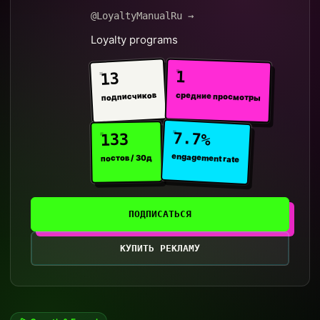
@LoyaltyManualRu →
Loyalty programs
1
13
средние просмотры
подписчиков
7.7%
133
engagement rate
постов / 30д
ПОДПИСАТЬСЯ
КУПИТЬ РЕКЛАМУ