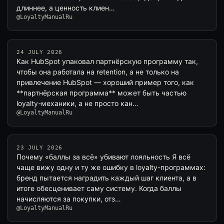
длиннее, а ценность клиен…
@LoyaltyManualRu
24 JULY 2026
Как HubSpot упаковал партнёрскую программу так,
чтобы она работала на retention, а не только на
привлечение HubSpot — хороший пример того, как
**партнёрская программа** может быть частью
loyalty-механики, а не просто кан…
@LoyaltyManualRu
23 JULY 2026
Почему «баллы за всё» убивают лояльность Я всё
чаще вижу одну и ту же ошибку в loyalty-программах:
бренд пытается наградить каждый шаг клиента, а в
итоге обесценивает саму систему. Когда баллы
начисляются за покупки, отз…
@LoyaltyManualRu