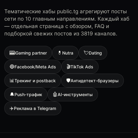
Тематические хабы public.tg агрегируют посты
сети по 10 главным направлениям. Каждый хаб
— отдельная страница с обзором, FAQ и
подборкой свежих постов из 3819 каналов.
🎰
💊
💘
iGaming partner
Nutra
Dating
🔵
🎬
Facebook/Meta Ads
TikTok Ads
📊
🛡
Трекинг и postback
Антидетект-браузеры
🔔
🤖
Push-трафик
AI-инструменты
✈️
Реклама в Telegram