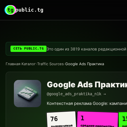
tg
public.tg
Это один из 3819 каналов редакционной с
СЕТЬ PUBLIC.TG
Главная
›
Каталог
›
Traffic Sources
›
Google Ads Практика
Google Ads Практи
@google_ads_praktika_n1k →
Контекстная реклама Google: кампани
1
1
76
средние просмотры
подписчиков
по