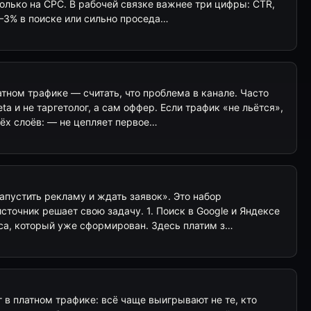
только на CPC. В рабочей связке важнее три цифры: CTR,
2–3% в поиске или сильно проседа…
тном трафике — считать, что проблема в канале. Часто
eta и не таргетолог, а сам оффер. Если трафик «не льётся»,
ёх слоёв: — не цепляет первое…
апустить рекламу и ждать заявок». Это набор
сточник решает свою задачу. 1. Поиск в Google и Яндексе
са, который уже сформирован. Здесь платим з…
в платном трафике: всё чаще выигрывают не те, кто