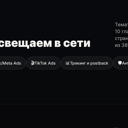
Темат
10 г
стра
свещаем в сети
из 38
🎬
📊
🛡
k/Meta Ads
TikTok Ads
Трекинг и postback
Ан