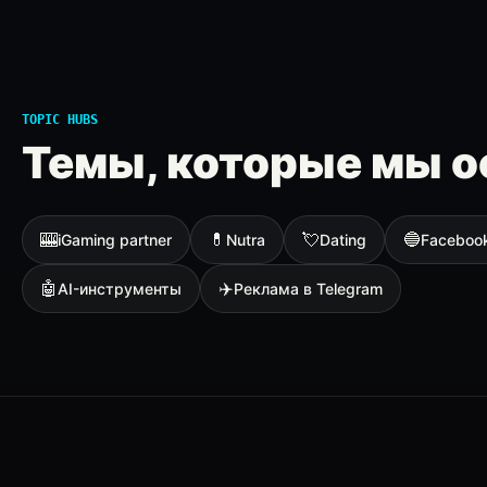
TOPIC HUBS
Темы, которые мы о
🎰
💊
💘
🔵
iGaming partner
Nutra
Dating
Faceboo
🤖
✈️
AI-инструменты
Реклама в Telegram