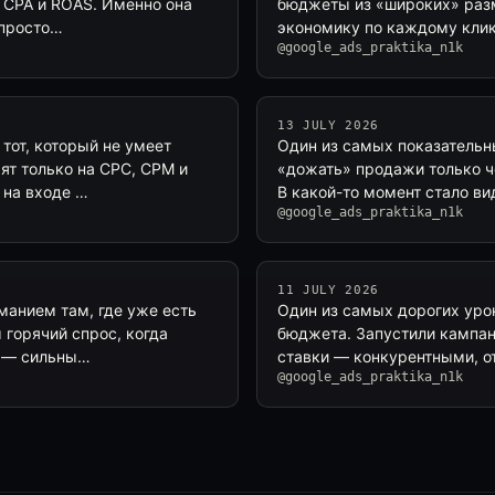
, CPA и ROAS. Именно она
бюджеты из «широких» разм
 просто…
экономику по каждому клику
@google_ads_praktika_n1k
13 JULY 2026
 тот, который не умеет
Один из самых показательн
ят только на CPC, CPM и
«дожать» продажи только ч
 на входе …
В какой-то момент стало ви
@google_ads_praktika_n1k
11 JULY 2026
манием там, где уже есть
Один из самых дорогих урок
 горячий спрос, когда
бюджета. Запустили кампан
g — сильны…
ставки — конкурентными, о
@google_ads_praktika_n1k