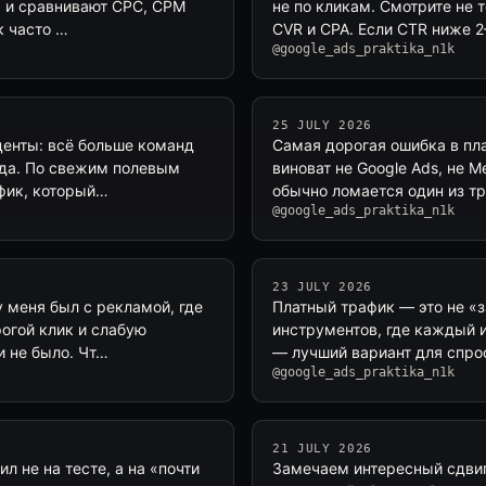
» и сравнивают CPC, CPM
не по кликам. Смотрите не 
к часто …
CVR и CPA. Если CTR ниже 
@google_ads_praktika_n1k
25 JULY 2026
центы: всё больше команд
Самая дорогая ошибка в пла
ода. По свежим полевым
виноват не Google Ads, не M
афик, который…
обычно ломается один из тр
@google_ads_praktika_n1k
23 JULY 2026
 меня был с рекламой, где
Платный трафик — это не «з
огой клик и слабую
инструментов, где каждый и
и не было. Чт…
— лучший вариант для спро
@google_ads_praktika_n1k
21 JULY 2026
л не на тесте, а на «почти
Замечаем интересный сдвиг 