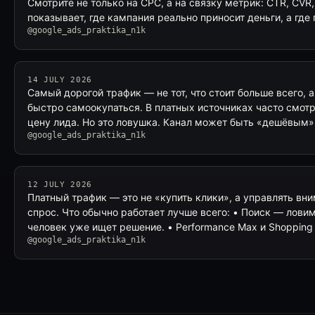
Смотрите не только на CPC, а на связку метрик: CTR, CVR
показывает, где кампания реально приносит деньги, а где
@google_ads_praktika_n1k
14 JULY 2026
Самый дорогой трафик — не тот, что стоит больше всего, а
быстро самоокупаться. В платных источниках часто смотр
цену лида. Но это ловушка. Канал может быть «дешёвым»
@google_ads_praktika_n1k
12 JULY 2026
Платный трафик — это не «купить клики», а управлять вни
спрос. Что обычно работает лучше всего: • Поиск — ловим
человек уже ищет решение. • Performance Max и Shoppin
@google_ads_praktika_n1k