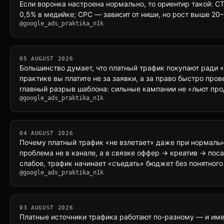
Если воронка настроена нормально, то ориентир такой: CT
0,5% в медийке; CPC — зависит от ниши, но рост выше 20
@google_ads_praktika_n1k
05 AUGUST 2026
Большинство думает, что платный трафик покупают ради 
практике вы платите не за заявки, а за право быстро прове
главный разрыв шаблона: сильные кампании не «льют про
@google_ads_praktika_n1k
04 AUGUST 2026
Почему платный трафик «не взлетает» даже при нормаль
проблема не в канале, а в связке оффер → креатив → поса
слабое, трафик начинает «съедать» бюджет без понятного
@google_ads_praktika_n1k
03 AUGUST 2026
Платные источники трафика работают по-разному — и именн