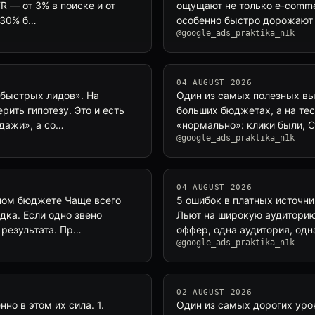
R — от 3% в поиске и от
ощущают не только e-comme
–30% б…
особенно быстро дорожают 
@google_ads_praktika_n1k
04 AUGUST 2026
«быстрых лидов». На
Один из самых полезных вы
рить гипотезу. Это и есть
больших бюджетах, а на те
дажи», а со…
«нормально»: клики были, 
@google_ads_praktika_n1k
04 AUGUST 2026
ном бюджете Чаще всего
5 ошибок в платных источни
дка. Если одно звено
Льют на широкую аудиторию
 результата. Пр…
оффер, одна аудитория, одн
@google_ads_praktika_n1k
02 AUGUST 2026
о в этом их сила. 1.
Один из самых дорогих урок