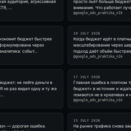
кая аудитория, агрессивная
просто льёт больше бюджета
CTR, …
внимания. Что работает лу
@google_ads_praktika_n1k
19 JULY 2026
экономит бюджет быстрее
Когда бюджет идёт в платны
сформулирована через
масштабирование через шир
аналитика: событ…
подход даёт объём быстрее
@google_ads_praktika_n1k
17 JULY 2026
бюджет: не лейте деньги в
Главная ошибка в платном т
 Я не раз видел одну и ту же
бюджет» в источник и ждат
т…
ломаются не в креативах и 
@google_ads_praktika_n1k
15 JULY 2026
лаз» — дорогая ошибка.
На рынке трафика снова за