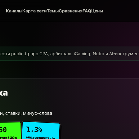
Каналы
Карта сети
Темы
Сравнения
FAQ
Цены
ети public.tg про CPA, арбитраж, iGaming, Nutra и AI-инструме
ка
и, ставки, минус-слова
1.3%
50
engagement rate
стов / 30д