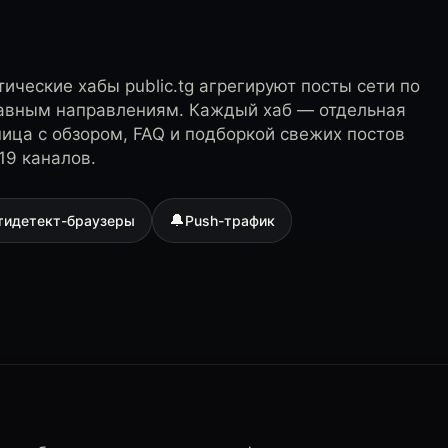
ические хабы public.tg агрегируют посты сети по
лавным направлениям. Каждый хаб — отдельная
ница с обзором, FAQ и подборкой свежих постов
19 каналов.
🔔
тидетект-браузеры
Push-трафик