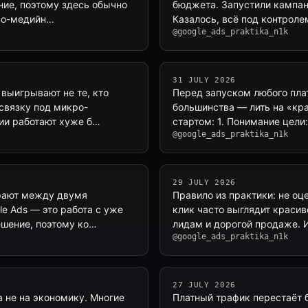
ние, поэтому здесь обычно
бюджета. Запустили кампан
тно-медийн…
Казалось, всё под контрол
@google_ads_praktika_n1k
31 JULY 2026
выигрывают не те, кто
Перед запуском любого плат
связку под микро-
большинства — лить на «кра
рии работают хуже б…
стартом: 1. Понимание цел
@google_ads_praktika_n1k
29 JULY 2026
ирают между двумя
Правило из практики: не оц
le Ads — это работа с уже
клик часто выглядит красив
шение, поэтому ко…
лидам и дорогой продаже. 
@google_ads_praktika_n1k
27 JULY 2026
а не на экономику. Многие
Платный трафик перестаёт б