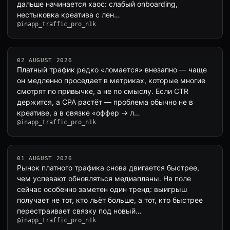
дальше начинается хаос: слабый onboarding,
нестыковка креатива с лен…
@inapp_traffic_pro_n1k
02 AUGUST 2026
Платный трафик редко «ломается» внезапно — чаще
он медленно проседает в метриках, которые многие
смотрят по привычке, а не по смыслу. Если CTR
держится, а CPA растёт — проблема обычно не в
креативе, а в связке «оффер → л…
@inapp_traffic_pro_n1k
01 AUGUST 2026
Рынок платного трафика снова двигается быстрее,
чем успевают обновляться медиапланы. На поле
сейчас особенно заметен один тренд: выигрыш
получает не тот, кто льёт больше, а тот, кто быстрее
перестраивает связку под новый…
@inapp_traffic_pro_n1k