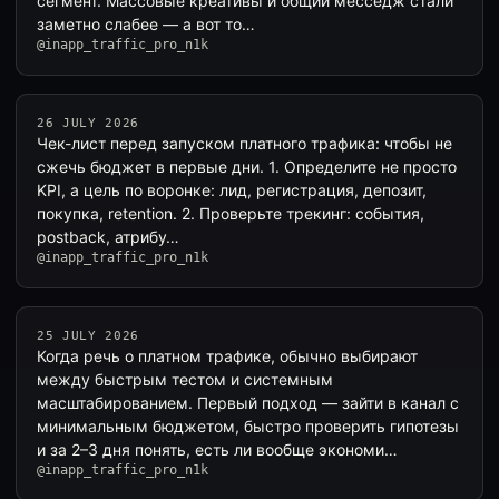
сегмент. Массовые креативы и общий месседж стали
заметно слабее — а вот то…
@inapp_traffic_pro_n1k
26 JULY 2026
Чек-лист перед запуском платного трафика: чтобы не
сжечь бюджет в первые дни. 1. Определите не просто
KPI, а цель по воронке: лид, регистрация, депозит,
покупка, retention. 2. Проверьте трекинг: события,
postback, атрибу…
@inapp_traffic_pro_n1k
25 JULY 2026
Когда речь о платном трафике, обычно выбирают
между быстрым тестом и системным
масштабированием. Первый подход — зайти в канал с
минимальным бюджетом, быстро проверить гипотезы
и за 2–3 дня понять, есть ли вообще экономи…
@inapp_traffic_pro_n1k