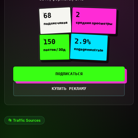
2
68
средние просмотры
подписчиков
2.9%
150
engagement rate
постов / 30д
ПОДПИСАТЬСЯ
КУПИТЬ РЕКЛАМУ
📂 Traffic Sources