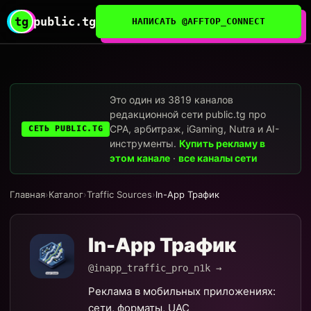
tg
public.tg
НАПИСАТЬ @AFFTOP_CONNECT
Это один из 3819 каналов
редакционной сети public.tg про
CPA, арбитраж, iGaming, Nutra и AI-
СЕТЬ PUBLIC.TG
инструменты.
Купить рекламу в
этом канале
·
все каналы сети
Главная
›
Каталог
›
Traffic Sources
›
In-App Трафик
In-App Трафик
@inapp_traffic_pro_n1k →
Реклама в мобильных приложениях:
сети, форматы, UAC