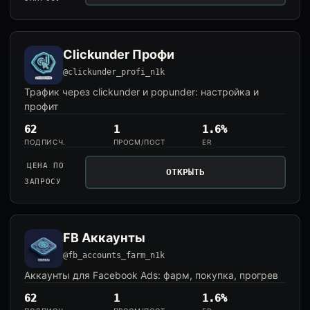
Clickunder Профи
@clickunder_profi_n1k
Трафик через clickunder и popunder: настройка и
профит
62
1
1.6%
ПОДПИСЧ.
ПРОСМ/ПОСТ
ER
ЦЕНА ПО
ОТКРЫТЬ
ЗАПРОСУ
FB Аккаунты
@fb_accounts_farm_n1k
Аккаунты для Facebook Ads: фарм, покупка, прогрев
62
1
1.6%