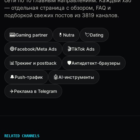
сети по 10 главным направлениям. Каждый хаб
— отдельная страница с обзором, FAQ и
подборкой свежих постов из 3819 каналов.
🎰
💊
💘
iGaming partner
Nutra
Dating
🔵
🎬
Facebook/Meta Ads
TikTok Ads
📊
🛡
Трекинг и postback
Антидетект-браузеры
🔔
🤖
Push-трафик
AI-инструменты
✈️
Реклама в Telegram
RELATED CHANNELS