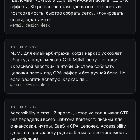
офферы, Stripo полезен там, где важны скорость и
повторяемость: быстро собрать сетку, клонировать
блоки, отдать маке…
@email_design_desk
19 JULY 2026
MJML для email-арбитража: когда каркас ускоряет
сборку, а когда мешает CTR MJML берут не ради
«красивой верстки», а чтобы быстрее собирать
цепочки писем под CPA-офферы без ручной боли. Но
если работать вслепую, каркас ле…
@email_design_desk
18 JULY 2026
Accessibility в email: 7 правок, которые поднимают CTR
без переделки всего шаблона Контекст: письма для
финансовки, нутры, SaaS и CPA-цепочек. Accessibility
здесь не про «заботу ради заботы», а про читаемость
на мобильны…