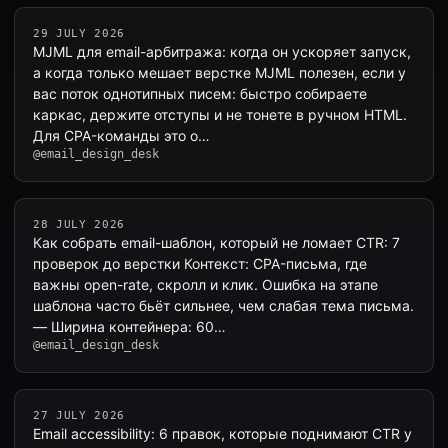
29 JULY 2026
MJML для email-арбитража: когда он ускоряет запуск,
а когда только мешает верстке MJML полезен, если у
вас поток однотипных писем: быстро собираете
каркас, держите отступы и не тонете в ручном HTML.
Для CPA-команды это о…
@email_design_desk
28 JULY 2026
Как собрать email-шаблон, который не ломает CTR: 7
проверок до верстки Контекст: CPA-письма, где
важны open-rate, скролл и клик. Ошибка на этапе
шаблона часто бьёт сильнее, чем слабая тема письма.
— Ширина контейнера: 60…
@email_design_desk
27 JULY 2026
Email accessibility: 6 правок, которые поднимают CTR у