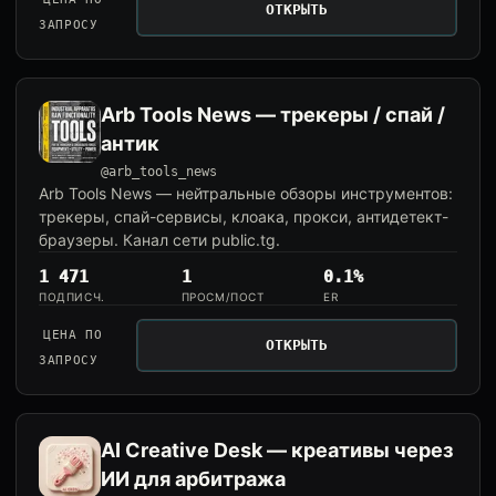
ОТКРЫТЬ
ЗАПРОСУ
Arb Tools News — трекеры / спай /
антик
@arb_tools_news
Arb Tools News — нейтральные обзоры инструментов:
трекеры, спай-сервисы, клоака, прокси, антидетект-
браузеры. Канал сети public.tg.
1 471
1
0.1%
ПОДПИСЧ.
ПРОСМ/ПОСТ
ER
ЦЕНА ПО
ОТКРЫТЬ
ЗАПРОСУ
AI Creative Desk — креативы через
ИИ для арбитража