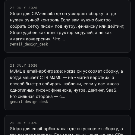
22 JULY 2026
Stripo для CPA-email: где он ускоряет сборку, а где
нужен ручной контроль Если вам нужно быстро
собрать сетку писем под нутру, финанску или дейтинг,
Stripo удобен как конструктор модулей, а не как
«магия конверсии». Что …
@email_design_desk
21 JULY 2026
MJML в email-арбитраже: когда он ускоряет сборку, а
когда мешает CTR MJML — не «магия верстки», а
способ быстро собирать шаблоны, если у вас много
однотипных писем: финанска, нутра, дейтинг, SaaS.
Его сильная сторона — с…
@email_design_desk
20 JULY 2026
Stripo для email-арбитража: где он ускоряет сборку, а
где ломает контроль Если вам нужны письма под CPA-