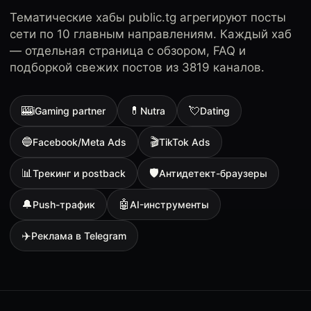
Тематические хабы public.tg агрегируют посты
сети по 10 главным направлениям. Каждый хаб
— отдельная страница с обзором, FAQ и
подборкой свежих постов из 3819 каналов.
🎰
💊
💘
iGaming partner
Nutra
Dating
🔵
🎬
Facebook/Meta Ads
TikTok Ads
📊
🛡
Трекинг и postback
Антидетект-браузеры
🔔
🤖
Push-трафик
AI-инструменты
✈️
Реклама в Telegram