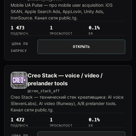
Mobile UA Pulse — про mobile user acquisition: iOS
SKAN, Apple Search Ads, AppLovin, Unity Ads,
IronSource. Канал сети public.tg.
1 473
1
0.1%
ПОДПИСЧ.
ПРОСМ/ПОСТ
ER
ЦЕНА ПО
ОТКРЫТЬ
ЗАПРОСУ
Creo Stack — voice / video /
prelander tools
@creo_stack_aff
Creo Stack — технический стек креативщика: AI voice
(ElevenLabs), AI video (Runway), A/B prelander tools.
Канал сети public.tg.
1 472
1
0.1%
ПОДПИСЧ.
ПРОСМ/ПОСТ
ER
ЦЕНА ПО