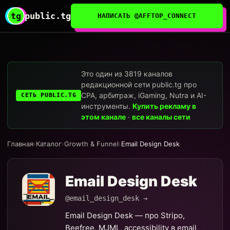
tg
public.tg
НАПИСАТЬ @AFFTOP_CONNECT
Это один из 3819 каналов
редакционной сети public.tg про
CPA, арбитраж, iGaming, Nutra и AI-
СЕТЬ PUBLIC.TG
инструменты.
Купить рекламу в
этом канале
·
все каналы сети
Главная
›
Каталог
›
Growth & Funnel
›
Email Design Desk
Email Design Desk
@email_design_desk →
Email Design Desk — про Stripo,
Beefree, MJML, accessibility в email,