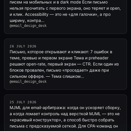
писем на мобильных и в dark mode Если письмо
нельзя прочитать с первого экрана, оно теряет и open,
и клик. Accessibility — это не «для галочки», а про
ширину, контра…
@email_design_desk
26 JULY 2026
Письмо, которое открывают и кликают: 7 ошибок в
теме, превью и первом экране Тема и preheader
решают open-rate, первый экран — CTR. Если один из
блоков провален, письмо «проседает» даже при
сильном оффере. — Тема слишком…
@email_design_desk
25 JULY 2026
MJML для email-арбитража: когда он ускоряет сборку,
а когда ломает контроль над версткой MJML — это не
«красивый конструктор», а способ быстро собрать
письма с предсказуемой сеткой. Для CPA-команд он