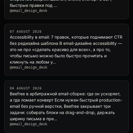
быстрые правки под …
@email_design_desk
07 AUGUST 2026
Accessibility в email: 7 правок, которые поднимают CTR
без редизайна шаблона В email-дизайне accessibility —
это не про «сделать красиво для всех», а про то,
чтобы письмо можно было быстро прочитать и
кликнуть на любом у…
@email_design_desk
06 AUGUST 2026
Beefree в арбитражной email-сборке: где он ускоряет,
а где ломает конверт Если нужен быстрый production-
email без ручной верстки, Beefree закрывает три
задачи: собирать блоки на drag-and-drop, держать
ширину письма в пре…
@email_design_desk