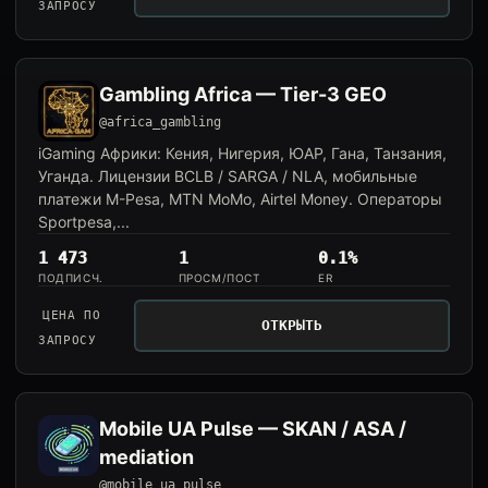
ЗАПРОСУ
Gambling Africa — Tier-3 GEO
@africa_gambling
iGaming Африки: Кения, Нигерия, ЮАР, Гана, Танзания,
Уганда. Лицензии BCLB / SARGA / NLA, мобильные
платежи M-Pesa, MTN MoMo, Airtel Money. Операторы
Sportpesa,...
1 473
1
0.1%
ПОДПИСЧ.
ПРОСМ/ПОСТ
ER
ЦЕНА ПО
ОТКРЫТЬ
ЗАПРОСУ
Mobile UA Pulse — SKAN / ASA /
mediation
@mobile_ua_pulse