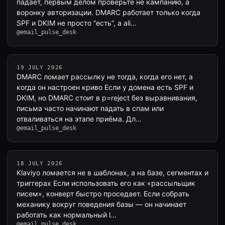
падает, первым делом проверьте не кампанию, а
воронку авторизации. DMARC работает только когда
SPF и DKIM не просто “есть”, а ali…
@email_pulse_desk
19 JULY 2026
DMARC ломает рассылку не тогда, когда его нет, а
когда он настроен криво Если у домена есть SPF и
DKIM, но DMARC стоит в p=reject без выравнивания,
письма часто начинают падать в спам или
отваливаться на этапе приёма. Дл…
@email_pulse_desk
18 JULY 2026
Klaviyo ломается не в шаблонах, а на базе, сегментах и
триггерах Если использовать его как «рассыльщик
писем», конверт быстро проседает. Если собрать
механику вокруг поведения базы — он начинает
работать как нормальный l…
@email_pulse_desk