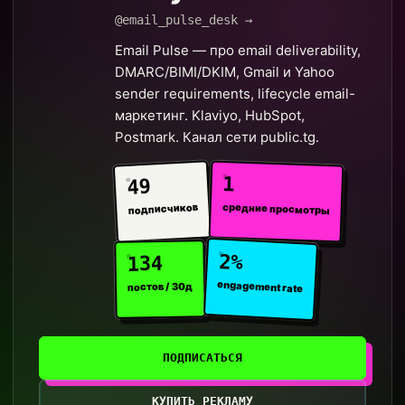
@email_pulse_desk →
Email Pulse — про email deliverability,
DMARC/BIMI/DKIM, Gmail и Yahoo
sender requirements, lifecycle email-
маркетинг. Klaviyo, HubSpot,
Postmark. Канал сети public.tg.
1
49
средние просмотры
подписчиков
2%
134
engagement rate
постов / 30д
ПОДПИСАТЬСЯ
КУПИТЬ РЕКЛАМУ