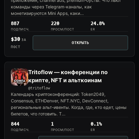
приложения, channel ads, premium-бусты. Что льют
команды через Telegram-каналы, как
монетизируются Mini Apps, каки...
887
220
24.8%
ПОДПИСЧ.
ПРОСМ/ПОСТ
ER
$30
ЗА
ОТКРЫТЬ
ПОСТ
Tritoflow — конференции по
крипте, NFT и альткоинам
@tritoflow
Календарь криптоконференций: Token2049,
Consensus, ETHDenver, NFT.NYC, DevConnect,
региональные альт-ивенты. Когда, где, кто едет, цены
билетов, что готовить. Т...
844
1
0.1%
ПОДПИСЧ.
ПРОСМ/ПОСТ
ER