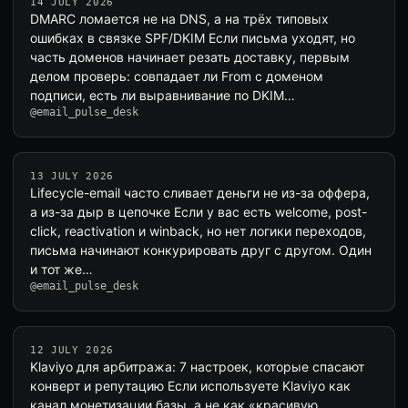
14 JULY 2026
DMARC ломается не на DNS, а на трёх типовых
ошибках в связке SPF/DKIM Если письма уходят, но
часть доменов начинает резать доставку, первым
делом проверь: совпадает ли From с доменом
подписи, есть ли выравнивание по DKIM…
@email_pulse_desk
13 JULY 2026
Lifecycle-email часто сливает деньги не из-за оффера,
а из-за дыр в цепочке Если у вас есть welcome, post-
click, reactivation и winback, но нет логики переходов,
письма начинают конкурировать друг с другом. Один
и тот же…
@email_pulse_desk
12 JULY 2026
Klaviyo для арбитража: 7 настроек, которые спасают
конверт и репутацию Если используете Klaviyo как
канал монетизации базы, а не как «красивую