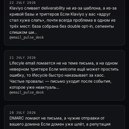
22 JULY 2026
Klaviyo сливает deliverability не из-за шаблона, а из-за
кривой базы и триггеров Если Klaviyo у вас «вдруг
стал хуже слать», почти всегда проблема в одном из
трёх мест: база собрана без double opt-in, сегменты
слишком ши…
@email_pulse_desk
21 JULY 2026
Lifecyle email ломается не на теме письма, а на одном
неверном триггере Если welcome ещё может простить
ошибку, то lifecycle быстро наказывает за хаос.
Частые провалы: — письмо уходит после события,
которое уже неактуаль…
@email_pulse_desk
20 JULY 2026
DMARC ломают не письма, а чужие отправки от
вашего домена Если домен уже шлёт, а репутация