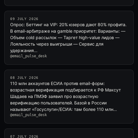
09 JULY 2026
Опрос: Беттинг на VIP: 20% юзеров дают 80% профита.
В email-арбитраже на gamble приоритет: Варианты: —
Объем cold рассылок — Таргет high-value лидов —
Лояльность через выигрыши — Сервис для
удержания…
@email_pulse_desk
08 JULY 2026
110 млн аккаунтов ЕСИА против email-форм:
возрастная верификация подбирается к РФ Максут
Шадаев на ПМЭФ заявил про возрастную
верификацию пользователей. Базой в России
называют «Госуслуги»/ЕСИА: там более 110 млн
@email_pulse_desk
подтвер…
07 JULY 2026