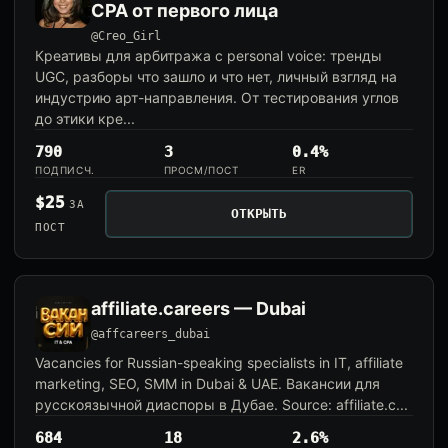
CPA от первого лица
@Creo_Girl
Креативы для арбитража с personal voice: тренды
UGC, разборы что зашло и что нет, личный взгляд на
индустрию арт-направления. От тестирования углов
до этики кре...
790
3
0.4%
ПОДПИСЧ.
ПРОСМ/ПОСТ
ER
$25
ЗА
ОТКРЫТЬ
ПОСТ
affiliate.careers — Dubai
@affcareers_dubai
Vacancies for Russian-speaking specialists in IT, affiliate
marketing, SEO, SMM in Dubai & UAE. Вакансии для
русскоязычной диаспоры в Дубае. Source: affiliate.c...
684
18
2.6%