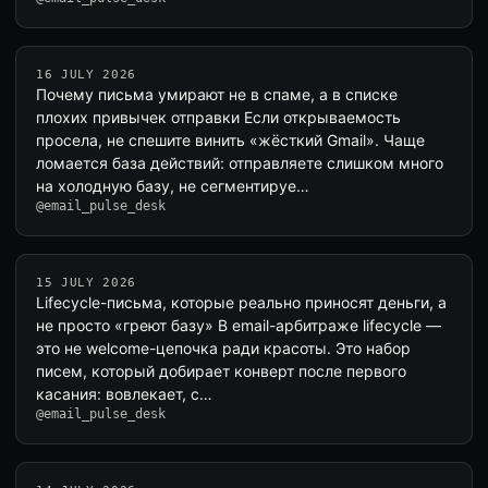
16 JULY 2026
Почему письма умирают не в спаме, а в списке
плохих привычек отправки Если открываемость
просела, не спешите винить «жёсткий Gmail». Чаще
ломается база действий: отправляете слишком много
на холодную базу, не сегментируе…
@email_pulse_desk
15 JULY 2026
Lifecycle-письма, которые реально приносят деньги, а
не просто «греют базу» В email-арбитраже lifecycle —
это не welcome-цепочка ради красоты. Это набор
писем, который добирает конверт после первого
касания: вовлекает, с…
@email_pulse_desk