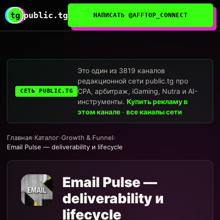
tg
public.tg
НАПИСАТЬ @AFFTOP_CONNECT
Это один из 3819 каналов
редакционной сети public.tg про
CPA, арбитраж, iGaming, Nutra и AI-
СЕТЬ PUBLIC.TG
инструменты.
Купить рекламу в
этом канале
·
все каналы сети
Главная
›
Каталог
›
Growth & Funnel
›
Email Pulse — deliverability и lifecycle
Email Pulse —
deliverability и
lifecycle