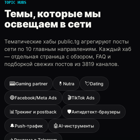
TOPIC HUBS
Темы, которые мы
освещаем в сети
Тематические хабы public.tg агрегируют посты
сети по 10 главным направлениям. Каждый хаб
— отдельная страница с обзором, FAQ и
подборкой свежих постов из 3819 каналов.
🎰
💊
💘
iGaming partner
Nutra
Dating
🔵
🎬
Facebook/Meta Ads
TikTok Ads
📊
🛡
Трекинг и postback
Антидетект-браузеры
🔔
🤖
Push-трафик
AI-инструменты
✈️
Реклама в Telegram