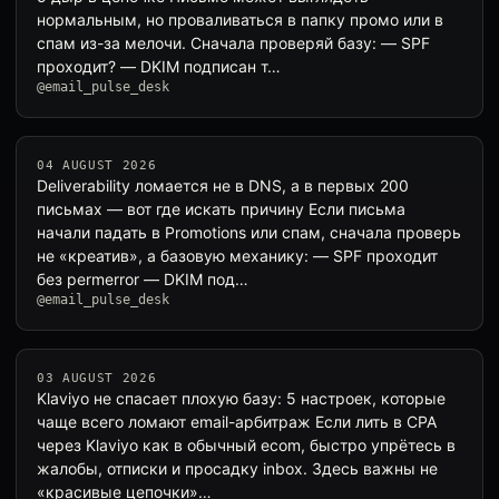
нормальным, но проваливаться в папку промо или в
спам из-за мелочи. Сначала проверяй базу: — SPF
проходит? — DKIM подписан т…
@email_pulse_desk
04 AUGUST 2026
Deliverability ломается не в DNS, а в первых 200
письмах — вот где искать причину Если письма
начали падать в Promotions или спам, сначала проверь
не «креатив», а базовую механику: — SPF проходит
без permerror — DKIM под…
@email_pulse_desk
03 AUGUST 2026
Klaviyo не спасает плохую базу: 5 настроек, которые
чаще всего ломают email-арбитраж Если лить в CPA
через Klaviyo как в обычный ecom, быстро упрётесь в
жалобы, отписки и просадку inbox. Здесь важны не
«красивые цепочки»…