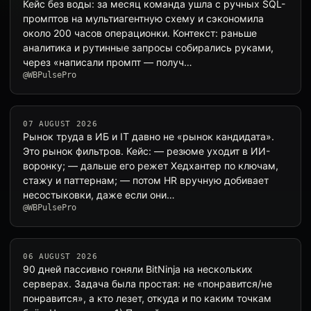
Кейс без воды: за месяц команда ушла с ручных SQL-
промптов на мультиагентную схему и сэкономила
около 200 часов операционки. Контекст: раньше
аналитика и рутинные запросы собирались руками,
через «написали промпт — получ…
@WBPulsePro
07 AUGUST 2026
Рынок труда в ИБ и IT давно не «рынок кандидата».
Это рынок фильтров. Кейс: — резюме уходит в ИИ-
воронку; — дальше его режет Хедхантер по ключам,
стажу и паттернам; — потом HR вручную добивает
несостыковки, даже если они…
@WBPulsePro
06 AUGUST 2026
90 дней пассивно гоняли BitNinja на нескольких
серверах. Задача была простая: не «понравится/не
понравится», а кто лезет, откуда и по каким точкам