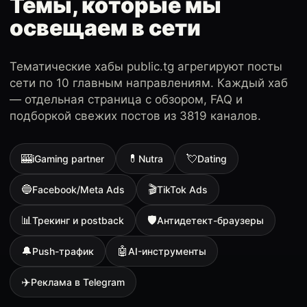
Темы, которые мы
освещаем в сети
Тематические хабы public.tg агрегируют посты
сети по 10 главным направлениям. Каждый хаб
— отдельная страница с обзором, FAQ и
подборкой свежих постов из 3819 каналов.
🎰
💊
💘
iGaming partner
Nutra
Dating
🔵
🎬
Facebook/Meta Ads
TikTok Ads
📊
🛡
Трекинг и postback
Антидетект-браузеры
🔔
🤖
Push-трафик
AI-инструменты
✈️
Реклама в Telegram