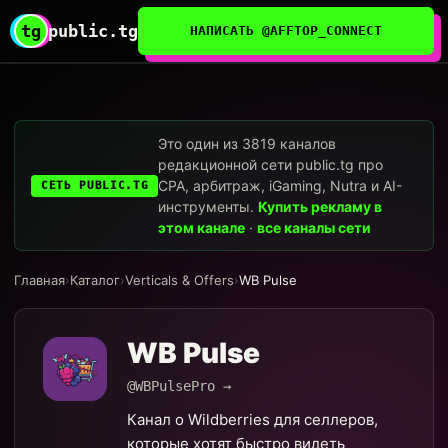
tg
public.tg
НАПИСАТЬ @AFFTOP_CONNECT
Это один из 3819 каналов
редакционной сети public.tg про
CPA, арбитраж, iGaming, Nutra и AI-
СЕТЬ PUBLIC.TG
инструменты.
Купить рекламу в
этом канале
·
все каналы сети
Главная
›
Каталог
›
Verticals & Offers
›
WB Pulse
WB Pulse
@WBPulsePro →
Канал о Wildberries для селлеров,
которые хотят быстро видеть