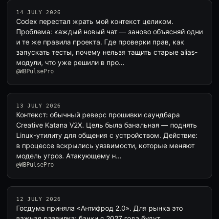
14 JULY 2026
Codex перестал жрать мой контекст целиком.
Проблема: каждый новый чат — заново объясняй одни
и те же правила проекта. Где проверки прав, как
запускать тесты, почему нельзя тащить старые alias-
модули, что уже решили в про…
@WBPulsePro
13 JULY 2026
Контекст: обычный реверс прошивки саундбара
Creative Katana V2X. Цель была банальная — поднять
Linux-утилиту для общения с устройством. Действие:
в процессе вскрылись уязвимости, которые меняют
модель угроз. Атакующему н…
@WBPulsePro
12 JULY 2026
Госдума приняла «Антифрод 2.0». Для рынка это
важная развилка: банки с 2027 года будут