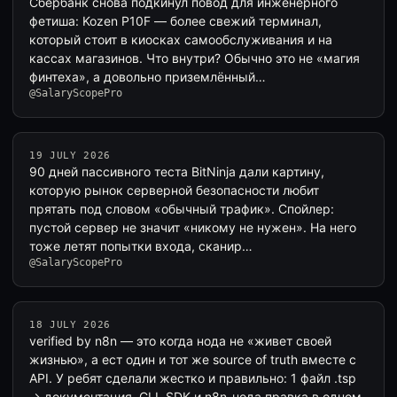
Сбербанк снова подкинул повод для инженерного
фетиша: Kozen P10F — более свежий терминал,
который стоит в киосках самообслуживания и на
кассах магазинов. Что внутри? Обычно это не «магия
финтеха», а довольно приземлённый…
@SalaryScopePro
19 JULY 2026
90 дней пассивного теста BitNinja дали картину,
которую рынок серверной безопасности любит
прятать под словом «обычный трафик». Спойлер:
пустой сервер не значит «никому не нужен». На него
тоже летят попытки входа, сканир…
@SalaryScopePro
18 JULY 2026
verified by n8n — это когда нода не «живет своей
жизнью», а ест один и тот же source of truth вместе с
API. У ребят сделали жестко и правильно: 1 файл .tsp
→ документация, CLI, SDK и n8n-нода правка в одном