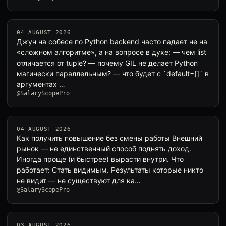
04 AUGUST 2026
Джун на собесе по Python backend часто падает не на
«сложном алгоритме», а на вопросе в духе: — чем list
отличается от tuple? — почему GIL не делает Python
магически параллельным? — что будет с `default=[]` в
аргументах …
@SalaryScopePro
04 AUGUST 2026
Как получить повышение без смены работы Внешний
рынок — не единственный способ поднять доход.
Иногда проще (и быстрее) вырасти внутри. Что
работает: Стать видимым. Результаты которые никто
не видит — не существуют для ка…
@SalaryScopePro
03 AUGUST 2026