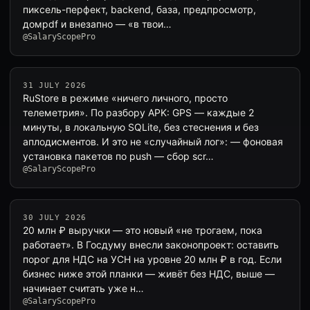
пиксель-перфект, backend, база, предпросмотр,
домpdf и внезапно — «в твои…
@SalaryScopePro
31 JULY 2026
RuStore в режиме «ничего личного, просто
телеметрия». По разбору APK: GPS — каждые 2
минуты, в локальную SQLite, без стеснения и без
аплодисментов. И это не «случайный лог»: — фоновая
установка пакетов по push — сбор scr…
@SalaryScopePro
30 JULY 2026
20 млн ₽ выручки — это новый «не трогаем, пока
работает». В Госдуму внесли законопроект: оставить
порог для НДС на УСН на уровне 20 млн ₽ в год. Если
бизнес ниже этой планки — живёт без НДС, выше —
начинает считать уже н…
@SalaryScopePro