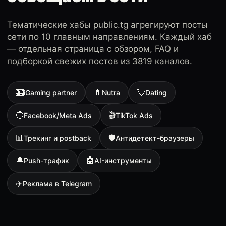
Тематические хабы public.tg агрегируют посты
сети по 10 главным направлениям. Каждый хаб
— отдельная страница с обзором, FAQ и
подборкой свежих постов из 3819 каналов.
🎰
💊
💘
iGaming partner
Nutra
Dating
🔵
🎬
Facebook/Meta Ads
TikTok Ads
📊
🛡
Трекинг и postback
Антидетект-браузеры
🔔
🤖
Push-трафик
AI-инструменты
✈️
Реклама в Telegram