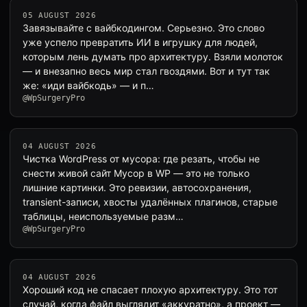
05 AUGUST 2026
Завязывайте с вайбкодингом. Серьезно. Это слово
уже успело превратить ИИ в игрушку для людей,
которым лень думать про архитектуру. Взяли молоток
— и внезапно весь мир стал гвоздями. Вот и тут так
же: «иди вайбкодь» — и п…
@WpSurgeryPro
04 AUGUST 2026
Чистка WordPress от мусора: где резать, чтобы не
снести живой сайт Мусор в WP — это не только
лишние картинки. Это ревизии, автосохранения,
transient-записи, хвосты удалённых плагинов, старые
таблицы, неиспользуемые разм…
@WpSurgeryPro
04 AUGUST 2026
Хороший код не спасает плохую архитектуру. Это тот
случай, когда файл выглядит «аккуратно», а проект —