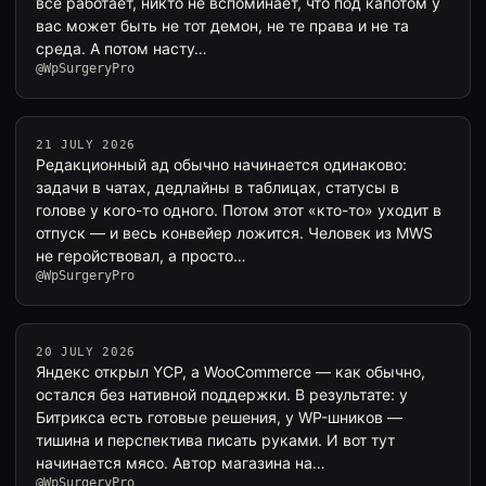
всё работает, никто не вспоминает, что под капотом у
вас может быть не тот демон, не те права и не та
среда. А потом насту…
@WpSurgeryPro
21 JULY 2026
Редакционный ад обычно начинается одинаково:
задачи в чатах, дедлайны в таблицах, статусы в
голове у кого-то одного. Потом этот «кто-то» уходит в
отпуск — и весь конвейер ложится. Человек из MWS
не геройствовал, а просто…
@WpSurgeryPro
20 JULY 2026
Яндекс открыл YCP, а WooCommerce — как обычно,
остался без нативной поддержки. В результате: у
Битрикса есть готовые решения, у WP-шников —
тишина и перспектива писать руками. И вот тут
начинается мясо. Автор магазина на…
@WpSurgeryPro