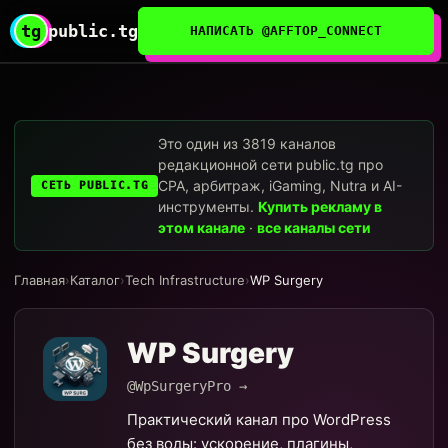
tg
public.tg
НАПИСАТЬ @AFFTOP_CONNECT
Это один из 3819 каналов
редакционной сети public.tg про
CPA, арбитраж, iGaming, Nutra и AI-
СЕТЬ PUBLIC.TG
инструменты.
Купить рекламу в
этом канале
·
все каналы сети
Главная
›
Каталог
›
Tech Infrastructure
›
WP Surgery
WP Surgery
@WpSurgeryPro →
Практический канал про WordPress
без воды: ускорение, плагины,