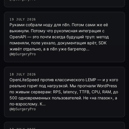
19 JULY 2026
Руками собрали ноду для n8n. Потом сами же её
выкинули. Потому что рукописная интеграция с
OpenAPI — это почти всегда будущий труп: метод
поменяли, поле уехало, документация врёт, SDK
живёт отдельно, а в n8n уже багрепор…
@WpSurgeryPro
18 JULY 2026
OpenLiteSpeed против классического LEMP — и у кого
реально горит под нагрузкой. Мы прогнали WordPress
по живым серверам: RPS, latency, TTFB, CPU, RAM, до
500 одновременных пользователей. Не «на глазок», а
по-взрослому. К…
@WpSurgeryPro