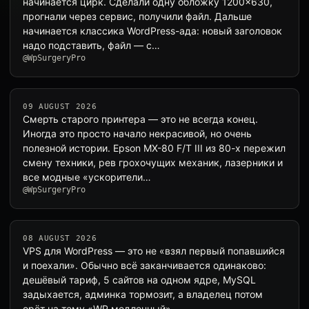
начинается цирк. Сделали одну обложку 1200×630,
прогнали через сервис, получили файл. Дальше
начинается классика WordPress-ада: новый заголовок
надо подставить, файл — с…
@WpSurgeryPro
09 AUGUST 2026
Смерть старого принтера — это не всегда конец.
Иногда это просто начало некрасивой, но очень
полезной истории. Epson MX-80 F/T III из 80-х пережил
смену техники, рев грохочущих механик, лазерники и
все модные «ускорители…
@WpSurgeryPro
08 AUGUST 2026
VPS для WordPress — это не «взял первый попавшийся
и поехали». Обычно всё заканчивается одинаково:
дешёвый тариф, 5 сайтов на одном ядре, MySQL
задыхается, админка тормозит, а владелец потом
орёт на тему «WP медленный». …