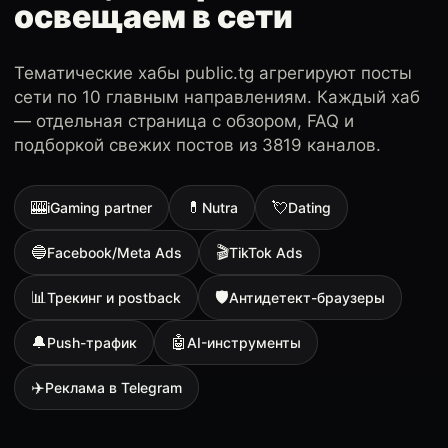
освещаем в сети
Тематические хабы public.tg агрегируют посты
сети по 10 главным направлениям. Каждый хаб
— отдельная страница с обзором, FAQ и
подборкой свежих постов из 3819 каналов.
🎰
💊
💘
iGaming partner
Nutra
Dating
🔵
🎬
Facebook/Meta Ads
TikTok Ads
📊
🛡
Трекинг и postback
Антидетект-браузеры
🔔
🤖
Push-трафик
AI-инструменты
✈️
Реклама в Telegram