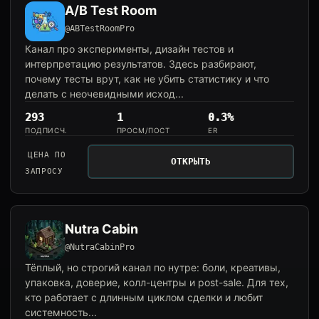
A/B Test Room
@ABTestRoomPro
Канал про эксперименты, дизайн тестов и
интерпретацию результатов. Здесь разбирают,
почему тесты врут, как не убить статистику и что
делать с неочевидными исход...
293
1
0.3%
ПОДПИСЧ.
ПРОСМ/ПОСТ
ER
ЦЕНА ПО
ОТКРЫТЬ
ЗАПРОСУ
Nutra Cabin
@NutraCabinPro
Тёплый, но строгий канал по нутре: боли, креативы,
упаковка, доверие, колл-центры и post-sale. Для тех,
кто работает с длинным циклом сделки и любит
системность...