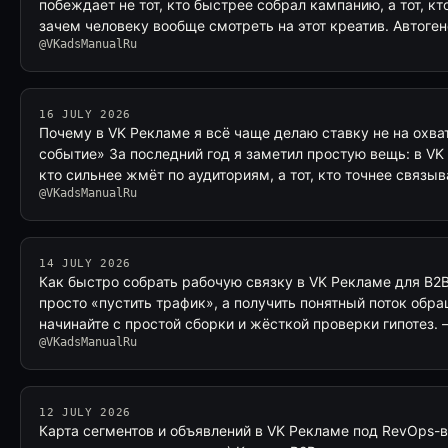
побеждает не тот, кто быстрее собрал кампанию, а тот, к
зачем человеку вообще смотреть на этот креатив. Автог
@VKadsManualRu
16 JULY 2026
Почему в VK Рекламе я всё чаще делаю ставку не на охват
событие» За последний год я заметил простую вещь: в VK
кто сильнее жмёт по аудиториям, а тот, кто точнее связы
@VKadsManualRu
14 JULY 2026
Как быстро собрать рабочую связку в VK Рекламе для B2
просто «пустить трафик», а получить понятный поток обр
начинайте с простой сборки и жёсткой проверки гипотез.
@VKadsManualRu
12 JULY 2026
Карта сегментов и объявлений в VK Рекламе под RevOps