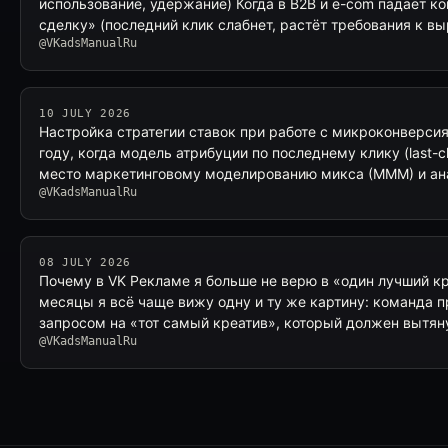
использование, удержание) Когда в B2B и e-com падает к
сделку» (последний клик слабнет, растёт требования к 
@VKadsManualRu
10 JULY 2026
Настройка стратегии ставок при работе с микроконверси
году, когда модель атрибуции по последнему клику (last-c
место маркетинговому моделированию микса (MMM) и ан
@VKadsManualRu
08 JULY 2026
Почему в VK Рекламе я больше не верю в «один лучший к
месяцы я всё чаще вижу одну и ту же картину: команда п
запросом на «тот самый креатив», который должен вытян
@VKadsManualRu