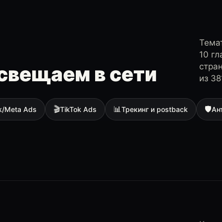
Темат
10 г
стра
свещаем в сети
из 38
🎬
📊
🛡
k/Meta Ads
TikTok Ads
Трекинг и postback
Ан