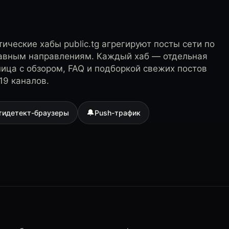
ические хабы public.tg агрегируют посты сети по
лавным направлениям. Каждый хаб — отдельная
ница с обзором, FAQ и подборкой свежих постов
19 каналов.
🔔
тидетект-браузеры
Push-трафик