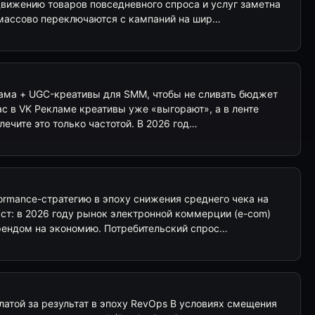
движению товаров повседневного спроса и услуг заметна
массово переключаются с кампаний на шир…
лама + UGC-креативы для SMM, чтобы не сливать бюджет
ас в VK Рекламе креативы уже «выгорают», а в ленте
лечите это только частотой. В 2026 год…
ormance-стратегию в эпоху снижения среднего чека на
ст: в 2026 году рынок электронной коммерции (e-com)
рендом на экономию. Потребительский спрос…
атой за результат в эпоху RevOps В условиях смещения