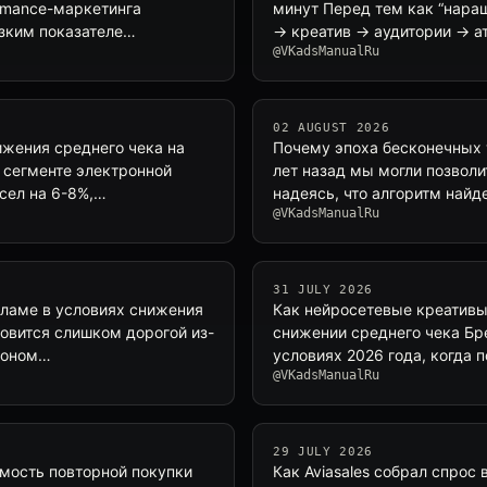
rmance-маркетинга
минут Перед тем как “нара
низким показателе…
→ креатив → аудитории → ат
@VKadsManualRu
02 AUGUST 2026
ижения среднего чека на
Почему эпоха бесконечных 
в сегменте электронной
лет назад мы могли позволи
сел на 6-8%,…
надеясь, что алгоритм найд
@VKadsManualRu
31 JULY 2026
екламе в условиях снижения
Как нейросетевые креативы
новится слишком дорогой из-
снижении среднего чека Бр
эконом…
условиях 2026 года, когда 
@VKadsManualRu
29 JULY 2026
имость повторной покупки
Как Aviasales собрал спрос