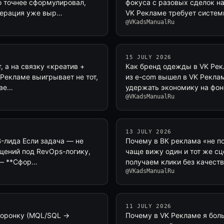
то точнее сформулировал,
фокуса с разовых сделок н
енерация уже выр…
VK Рекламе требует систем
@VKadsManualRu
15 JULY 2026
, а на связку «креатив +
Как бренд одежды в VK Рек
 Рекламе выигрывает не тот,
из e-com вышел в VK Реклам
вае…
удержать экономику на фон
@VKadsManualRu
13 JULY 2026
B-лида Если задача — не
Почему в ВК реклама «не по
ащений под RevOps-логику,
чаще вижу один и тот же сц
 — **Сфор…
получаем клики без качест
@VKadsManualRu
11 JULY 2026
-воронку (MQL/SQL →
Почему в VK Рекламе я бол