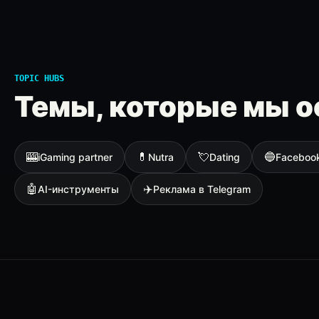
TOPIC HUBS
Темы, которые мы о
🎰
💊
💘
🔵
iGaming partner
Nutra
Dating
Faceboo
🤖
✈️
AI-инструменты
Реклама в Telegram