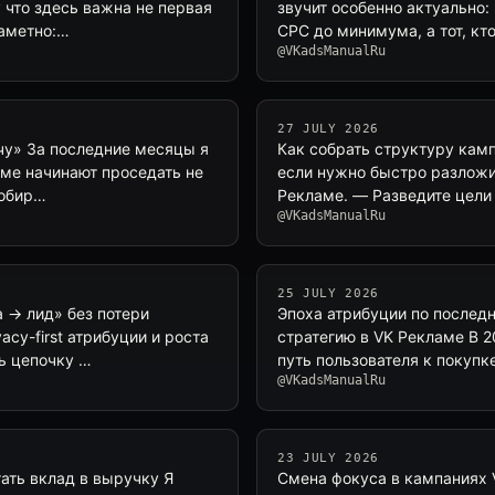
 что здесь важна не первая
звучит особенно актуально:
заметно:…
CPC до минимума, а тот, кт
@VKadsManualRu
27 JULY 2026
чу» За последние месяцы я
Как собрать структуру камп
аме начинают проседать не
если нужно быстро разложит
собир…
Рекламе. — Разведите цели
@VKadsManualRu
25 JULY 2026
 → лид» без потери
Эпоха атрибуции по последн
acy-first атрибуции и роста
стратегию в VK Рекламе В 2
ь цепочку …
путь пользователя к покуп
@VKadsManualRu
23 JULY 2026
ать вклад в выручку Я
Смена фокуса в кампаниях 