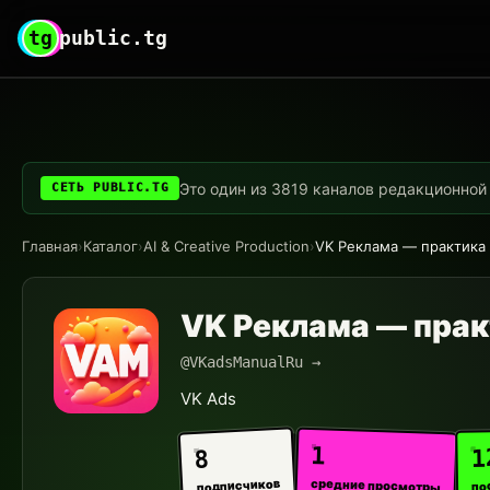
tg
public.tg
Это один из 3819 каналов редакционной с
СЕТЬ PUBLIC.TG
Главная
›
Каталог
›
AI & Creative Production
›
VK Реклама — практика
VK Реклама — прак
@VKadsManualRu →
VK Ads
1
1
8
средние просмотры
подписчиков
по