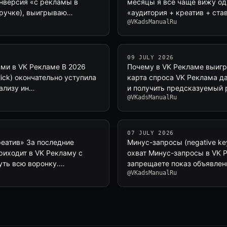
онверсия «с рекламы в
месяцы я всё чаще вижу од
выручке), выигрываю…
«аудитория + креатив + ста
@VKadsManualRu
09 JULY 2026
ями в VK Рекламе В 2026
Почему в VK Рекламе выигрыв
lick) окончательно уступила
карта спроса VK Реклама д
ализу ин…
и получить предсказуемый р
@VKadsManualRu
07 JULY 2026
реатив» За последние
Минус-запросы (negative ke
риходит в VK Рекламу с
охват Минус-запросы в VK 
уть всю воронку.…
запрещаете показ объявлен
@VKadsManualRu