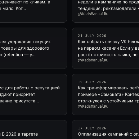
оценивают по кликам, а
недели в кампаниях по про
е мало. Ког…
тенденция: рекламодатели 
@VKadsManualRu
21 JULY 2026
рез удержание текущих
Как собрать связку VK Рек
 товары для здорового
на первом касании Если у в
 (retention — у…
растёт стоимость клика, не 
@VKadsManualRu
19 JULY 2026
с для работы с репутацией
Как трансформировать perf
отдают приоритет
примере «Самоката» Контек
ивание присутств…
столкнулся с устойчивым т
@VKadsManualRu
17 JULY 2026
 В 2026 в таргете
Оптимизация кампаний с опл