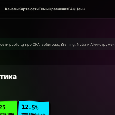
Каналы
Карта сети
Темы
Сравнения
FAQ
Цены
ети public.tg про CPA, арбитраж, iGaming, Nutra и AI-инструме
тика
12.5%
25
engagement rate
стов / 30д