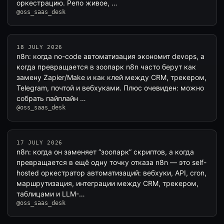
оркестрацию. Репо живое, …
@oss_saas_desk
18 JULY 2026
n8n: когда no-code автоматизация экономит devops, а
когда превращается в зоопарк n8n часто берут как
замену Zapier/Make и как клей между CRM, трекером,
Telegram, почтой и вебхуками. Плюс очевиден: можно
собрать пайплайн …
@oss_saas_desk
17 JULY 2026
n8n: когда он заменяет “зоопарк” скриптов, а когда
превращается в ещё одну точку отказа n8n — это self-
hosted оркестратор автоматизаций: вебхуки, API, cron,
маршрутизация, интеграции между CRM, трекером,
таблицами и LLM-…
@oss_saas_desk