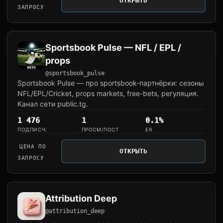
ОТКРЫТЬ
ЗАПРОСУ
Sportsbook Pulse — NFL / EPL /
props
@sportsbook_pulse
Sportsbook Pulse — про sportsbook-партнёрки: сезоны
NFL/EPL/Cricket, props markets, free-bets, регуляция.
Канал сети public.tg.
1 476
1
0.1%
ПОДПИСЧ.
ПРОСМ/ПОСТ
ER
ЦЕНА ПО
ОТКРЫТЬ
ЗАПРОСУ
Attribution Deep
@attribution_deep