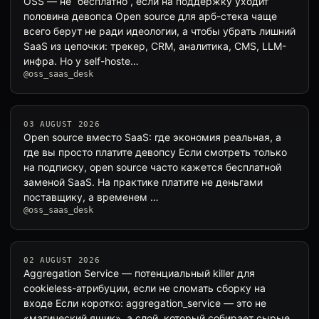
OSS — не “бесплатно”, если на поддержку уходит
половина девопса Open source для арб-стека чаще
всего берут не ради идеологии, а чтобы убрать лишний
SaaS из цепочки: трекер, CRM, аналитика, CMS, LLM-
инфра. Но у self-hoste…
@oss_saas_desk
03 AUGUST 2026
Open source вместо SaaS: где экономия реальная, а
где вы просто платите девопсу Если смотреть только
на подписку, open source часто кажется бесплатной
заменой SaaS. На практике платите не деньгами
поставщику, а временем …
@oss_saas_desk
02 AUGUST 2026
Aggregation Service — потенциальный killer для
cookieless-атрибуции, если не сломать сборку на
входе Если коротко: aggregation_service — это не
«магический ящик», а слой, который собирает сырые