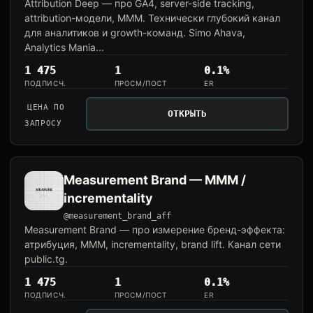
Attribution Deep — про GA4, server-side tracking,
attribution-модели, MMM. Технически глубокий канал
для аналитиков и growth-команд. Simo Ahava,
Analytics Mania...
1 475
1
0.1%
ПОДПИСЧ.
ПРОСМ/ПОСТ
ER
ЦЕНА ПО
ОТКРЫТЬ
ЗАПРОСУ
Measurement Brand — MMM /
incrementality
@measurement_brand_aff
Measurement Brand — про измерение бренд-эффекта:
атрибуция, MMM, incrementality, brand lift. Канал сети
public.tg.
1 475
1
0.1%
ПОДПИСЧ.
ПРОСМ/ПОСТ
ER