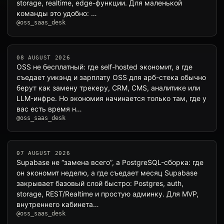
storage, realtime, edge-функции. Для маленькой
команды это удобно: …
@oss_saas_desk
08 AUGUST 2026
OSS не бесплатный: где self-hosted экономит, а где
съедает уикэнд и зарплату OSS для арб-стека обычно
берут как замену трекеру, CRM, CMS, аналитике или
LLM-инфре. Но экономия начинается только там, где у
вас есть время н…
@oss_saas_desk
07 AUGUST 2026
Supabase не “замена всего”, а PostgreSQL-сборка: где
он экономит неделю, а где съедает месяц Supabase
закрывает базовый слой быстро: Postgres, auth,
storage, REST/Realtime и простую админку. Для MVP,
внутреннего кабинета…
@oss_saas_desk