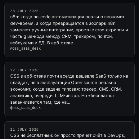
23 JULY 2026
n8n: когда no-code автоматизация реально экономит
dev-время, а когда превращается в зоопарк n8n
заменяет ручные интеграции, простые cron-скрипты и
часть glue-кода между CRM, трекером, почтой,
вебхуками и БД. В арб-стеке …
@oss_saas_desk
22 JULY 2026
OSS в арб-стеке почти всегда дешевле SaaS только на
слайдах, не в эксплуатации Open source реально
экономит, когда задача типовая: трекер, CMS, CRM,
аналитика, очереди, LLM-инфра. Но «бесплатно»
заканчивается там, где на…
@oss_saas_desk
21 JULY 2026
OSS не бесплатный: он просто прячет счёт в DevOps,