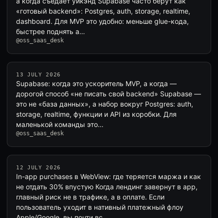
а когда съедает уикэнд Supabase часто берут как
«готовый backend»: Postgres, auth, storage, realtime,
dashboard. Для MVP это удобно: меньше glue-кода,
быстрее поднять а…
@oss_saas_desk
13 JULY 2026
Supabase: когда это ускоритель MVP, а когда —
дорогой способ «не писать свой backend» Supabase —
это не «база данных», а набор вокруг Postgres: auth,
storage, realtime, функции и API из коробки. Для
маленькой команды это…
@oss_saas_desk
12 JULY 2026
In-app purchases в WebView: где теряется маржа и как
не отдать 30% впустую Когда лендинг завернут в app,
главный риск не в трафике, а в оплате. Если
пользователь уходит в нативный платежный флоу
Apple/Google, вы почти вс…