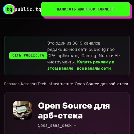
tg
public.tg
НАПИСАТЬ @AFFTOP_CONNECT
Это один из 3819 каналов
редакционной сети public.tg про
CPA, арбитраж, iGaming, Nutra и AI-
СЕТЬ PUBLIC.TG
инструменты.
Купить рекламу в
этом канале
·
все каналы сети
Главная
›
Каталог
›
Tech Infrastructure
›
Open Source для арб-стека
Open Source для
арб-стека
@oss_saas_desk →