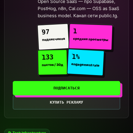
Open Source SaaS — про Supabase,
PostHog, n8n, Cal.com — OSS as SaaS
business model. Канал сети public.tg.
1
97
средние просмотры
подписчиков
1%
133
engagement rate
постов / 30д
ПОДПИСАТЬСЯ
КУПИТЬ РЕКЛАМУ
📂 Tech Infrastructure