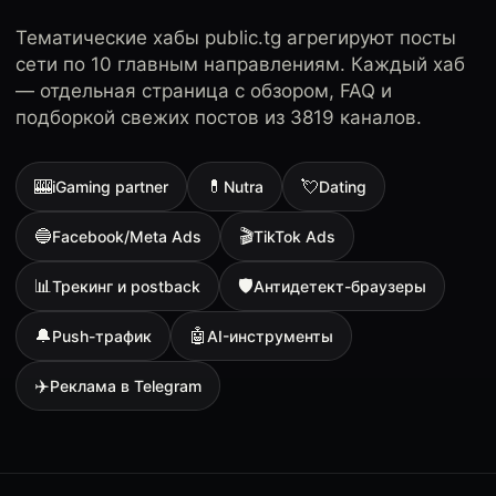
Тематические хабы public.tg агрегируют посты
сети по 10 главным направлениям. Каждый хаб
— отдельная страница с обзором, FAQ и
подборкой свежих постов из 3819 каналов.
🎰
💊
💘
iGaming partner
Nutra
Dating
🔵
🎬
Facebook/Meta Ads
TikTok Ads
📊
🛡
Трекинг и postback
Антидетект-браузеры
🔔
🤖
Push-трафик
AI-инструменты
✈️
Реклама в Telegram