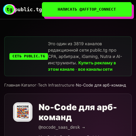
tg
public.tg
НАПИСАТЬ @AFFTOP_CONNECT
Это один из 3819 каналов
редакционной сети public.tg про
CPA, арбитраж, iGaming, Nutra и AI-
СЕТЬ PUBLIC.TG
инструменты.
Купить рекламу в
этом канале
·
все каналы сети
Главная
›
Каталог
›
Tech Infrastructure
›
No-Code для арб-команд
No-Code для арб-
команд
@nocode_saas_desk →