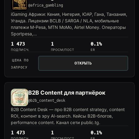
@africa_gambling
iGaming Африки: Кения, Нигерия, ЮАР, Гана, Танзания,
Уганда. Лицензии BCLB / SARGA / NLA, мобильные
платежи M-Pesa, MTN MoMo, Airtel Money. Операторы
Sportpesa,...
1 473
1
0.1%
ПОДПИСЧ.
ПРОСМ/ПОСТ
ER
ЦЕНА ПО
ОТКРЫТЬ
ЗАПРОСУ
B2B Content для партнёрок
@b2b_content_desk
B2B Content Desk — про B2B content strategy, content
ROI, контент в эру AI-search. Кейсы B2B-блогов,
performance content. Канал сети public.tg.
1 473
1
0.1%
ПОДПИСЧ.
ПРОСМ/ПОСТ
ER