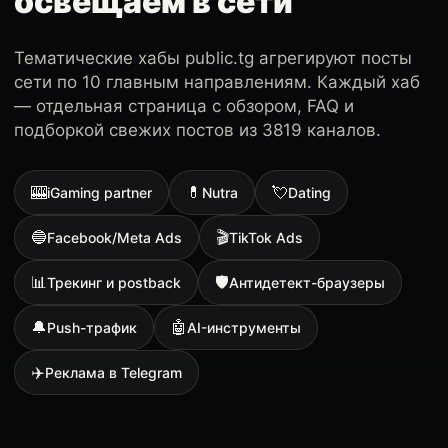
освещаем в сети
Тематические хабы public.tg агрегируют посты
сети по 10 главным направлениям. Каждый хаб
— отдельная страница с обзором, FAQ и
подборкой свежих постов из 3819 каналов.
🎰
💊
💘
iGaming partner
Nutra
Dating
🔵
🎬
Facebook/Meta Ads
TikTok Ads
📊
🛡
Трекинг и postback
Антидетект-браузеры
🔔
🤖
Push-трафик
AI-инструменты
✈️
Реклама в Telegram