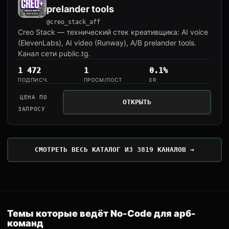
prelander tools
@creo_stack_aff
Creo Stack — технический стек креативщика: AI voice
(ElevenLabs), AI video (Runway), A/B prelander tools.
Канал сети public.tg.
1 472
1
0.1%
ПОДПИСЧ.
ПРОСМ/ПОСТ
ER
ЦЕНА ПО
ОТКРЫТЬ
ЗАПРОСУ
СМОТРЕТЬ ВЕСЬ КАТАЛОГ ИЗ 3819 КАНАЛОВ →
Темы которые ведёт No-Code для арб-
команд