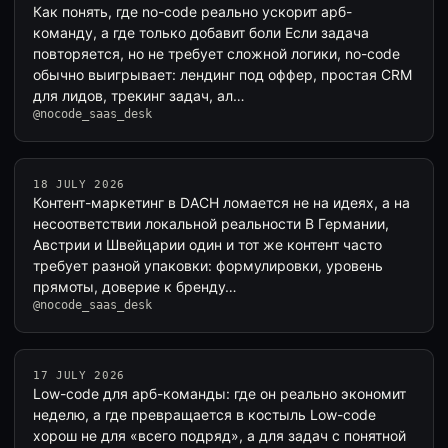
Как понять, где no-code реально ускорит арб-
команду, а где только добавит боли Если задача
повторяется, но не требует сложной логики, no-code
обычно выигрывает: лендинг под оффер, простая CRM
для лидов, трекинг задач, ал…
@nocode_saas_desk
18 JULY 2026
Контент-маркетинг в DACH ломается не на идеях, а на
несоответствии локальной реальности В Германии,
Австрии и Швейцарии один и тот же контент часто
требует разной упаковки: формулировки, уровень
прямоты, доверие к бренду…
@nocode_saas_desk
17 JULY 2026
Low-code для арб-команды: где он реально экономит
неделю, а где превращается в костыль Low-code
хорош не для «всего подряд», а для задач с понятной