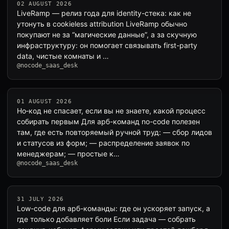
02 AUGUST 2026
LiveRamp — релиз года для identity-стека: как не
утонуть в cookieless attribution LiveRamp обычно
покупают не за “магические данные”, а за скучную
инфраструктуру: он помогает связывать first-party
data, чистые комнаты и …
@nocode_saas_desk
01 AUGUST 2026
Но‑код не спасает, если вы не знаете, какой процесс
собирать первым Для арб-команд no-code полезен
там, где есть повторяемый ручной труд: — сбор лидов
и статусов из форм; — распределение заявок по
менеджерам; — простые к…
@nocode_saas_desk
31 JULY 2026
Low-code для арб-команды: где он ускоряет запуск, а
где только добавляет боли Если задача — собрать