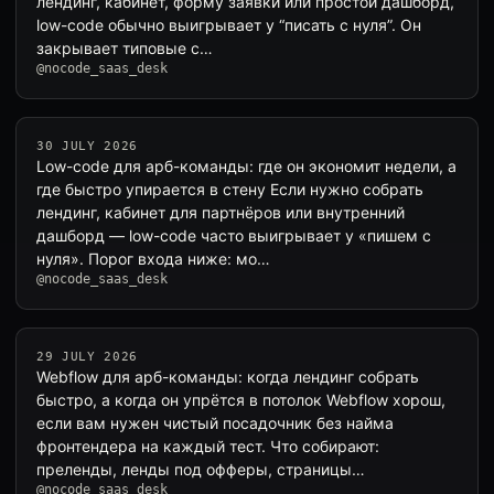
лендинг, кабинет, форму заявки или простой дашборд,
low-code обычно выигрывает у “писать с нуля”. Он
закрывает типовые с…
@nocode_saas_desk
30 JULY 2026
Low-code для арб-команды: где он экономит недели, а
где быстро упирается в стену Если нужно собрать
лендинг, кабинет для партнёров или внутренний
дашборд — low-code часто выигрывает у «пишем с
нуля». Порог входа ниже: мо…
@nocode_saas_desk
29 JULY 2026
Webflow для арб-команды: когда лендинг собрать
быстро, а когда он упрётся в потолок Webflow хорош,
если вам нужен чистый посадочник без найма
фронтендера на каждый тест. Что собирают:
преленды, ленды под офферы, страницы…
@nocode_saas_desk