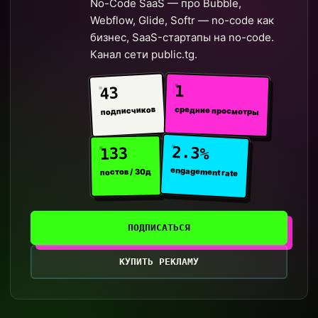
No-Code SaaS — про Bubble,
Webflow, Glide, Softr — no-code как
бизнес, SaaS-стартапы на no-code.
Канал сети public.tg.
1
43
средние просмотры
подписчиков
2.3%
133
engagement rate
постов / 30д
ПОДПИСАТЬСЯ
КУПИТЬ РЕКЛАМУ