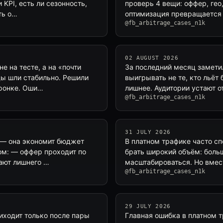
KPI, есть ли сезонность,
проверь 4 вещи: оффер, гео,
ть о…
оптимизация превращается 
@fb_arbitrage_cases_n1k
02 AUGUST 2026
 на тесте, а на «почти
За последний месяц замети
ды шли стабильно. Решили
выигрывать не те, кто льёт 
оронке. Оши…
лишнее. Аудитории устают о
@fb_arbitrage_cases_n1k
31 JULY 2026
 — она экономит бюджет
В платном трафике часто сп
ом: — оффер проходит по
брать широкий объём: больш
щают лишнего …
масштабироваться. Но вмес
@fb_arbitrage_cases_n1k
29 JULY 2026
иходит только после пары
Главная ошибка в платном 