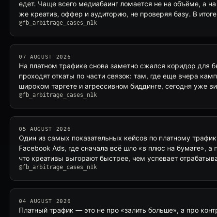
едет. Чаще всего медиабаинг ломается не на объёме, а на 
же креатив, оффер и аудиторию, не проверяя базу. В итог
@fb_arbitrage_cases_n1k
07 AUGUST 2026
На платном трафике снова заметно сжался коридор для б
проходят откаты по части связок: там, где еще вчера ка
широком таргете и агрессивном биддинге, сегодня уже в
@fb_arbitrage_cases_n1k
05 AUGUST 2026
Один из самых показательных кейсов по платному трафику
Facebook Ads, где сначала всё шло «в плюс на бумаге», а
что креативы выгорают быстрее, чем успевает отрабатыв
@fb_arbitrage_cases_n1k
04 AUGUST 2026
Платный трафик — это не про «залить больше», а про конт