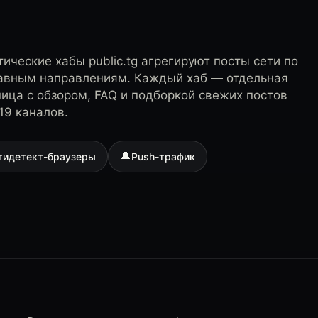
ические хабы public.tg агрегируют посты сети по
лавным направлениям. Каждый хаб — отдельная
ница с обзором, FAQ и подборкой свежих постов
19 каналов.
🔔
тидетект-браузеры
Push-трафик