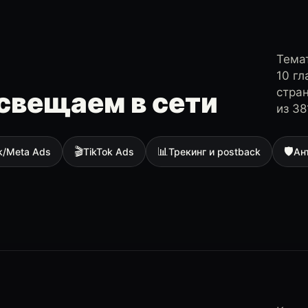
Темат
10 г
стра
свещаем в сети
из 38
🎬
📊
🛡
k/Meta Ads
TikTok Ads
Трекинг и postback
Ан