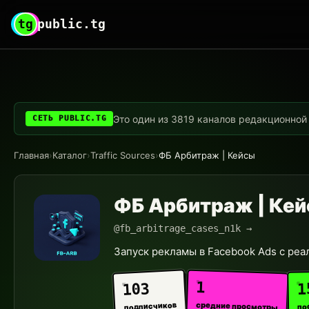
tg
public.tg
Это один из 3819 каналов редакционной с
СЕТЬ PUBLIC.TG
Главная
›
Каталог
›
Traffic Sources
›
ФБ Арбитраж | Кейсы
ФБ Арбитраж | Ке
@fb_arbitrage_cases_n1k →
Запуск рекламы в Facebook Ads с ре
1
1
103
средние просмотры
подписчиков
по