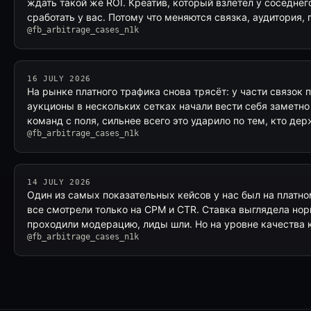
ждать такой же ROI. Креатив, который взлетел у соседнег
сработать у вас. Потому что меняются связка, аудитория, 
@fb_arbitrage_cases_n1k
16 JULY 2026
На рынке платного трафика снова трясёт: у части связок 
аукционы в нескольких сетках начали вести себя заметно
команд с поля, сильнее всего это ударило по тем, кто де
@fb_arbitrage_cases_n1k
14 JULY 2026
Один из самых показательных кейсов у нас был на платно
все смотрели только на CPM и CTR. Ставка выглядела но
проходили модерацию, лиды шли. Но на уровне качества 
@fb_arbitrage_cases_n1k