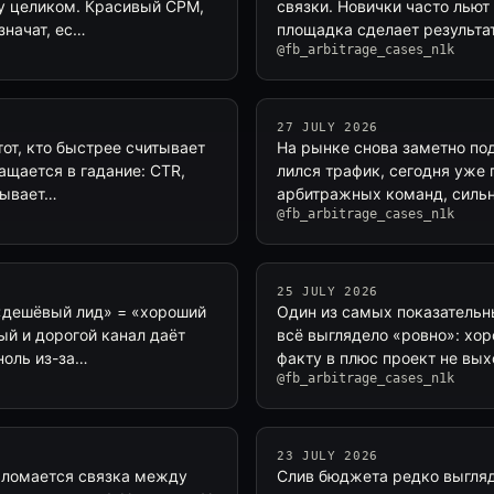
у целиком. Красивый CPM,
связки. Новички часто льют 
значат, ес…
площадка сделает результат
@fb_arbitrage_cases_n1k
27 JULY 2026
тот, кто быстрее считывает
На рынке снова заметно под
ащается в гадание: CTR,
лился трафик, сегодня уже
зывает…
арбитражных команд, сильн
@fb_arbitrage_cases_n1k
25 JULY 2026
 «дешёвый лид» = «хороший
Один из самых показательны
ый и дорогой канал даёт
всё выглядело «ровно»: хор
ноль из-за…
факту в плюс проект не вы
@fb_arbitrage_cases_n1k
23 JULY 2026
е ломается связка между
Слив бюджета редко выгляди