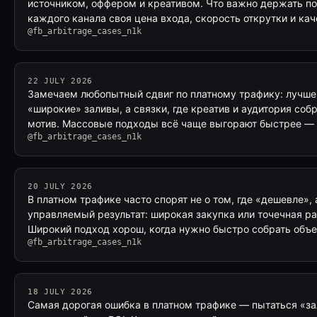
источником, оффером и креативом. Что важно держать под
каждого канала своя цена входа, скорость открутки и ка
@fb_arbitrage_cases_n1k
22 JULY 2026
Замечаем любопытный сдвиг по платному трафику: лучше 
«широкие» заливы, а связки, где креатив и аудитория со
мотив. Массовые подходы всё чаще выгорают быстрее — 
@fb_arbitrage_cases_n1k
20 JULY 2026
В платном трафике часто спорят не о том, где «дешевле», 
управляемый результат: широкая закупка или точечная ра
Широкий подход хорош, когда нужно быстро собрать объ
@fb_arbitrage_cases_n1k
18 JULY 2026
Самая дорогая ошибка в платном трафике — пытаться «зал