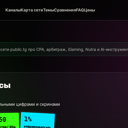
Каналы
Карта сети
Темы
Сравнения
FAQ
Цены
ети public.tg про CPA, арбитраж, iGaming, Nutra и AI-инструме
йсы
альными цифрами и скринами
1%
50
engagement rate
стов / 30д