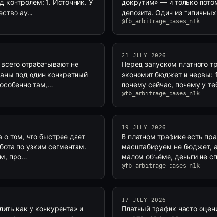
 контролем: 1. Источник. У
докрутим» — и только пото
чество ау…
депозита. Один из типичны
@fb_arbitrage_cases_n1k
21 JULY 2026
всего отрабатывают не
Перед запуском платного тр
браны под один конкретный
экономит бюджет и нервы: 1
особенно там,…
почему сейчас, почему у те
@fb_arbitrage_cases_n1k
19 JULY 2026
а о том, что быстрее дает
В платном трафике есть пра
бота по узким сегментам.
масштабируем не бюджет, а 
ем, про…
малом объёме, деньги не с
@fb_arbitrage_cases_n1k
17 JULY 2026
ить как у конкурента» и
Платный трафик часто оцен