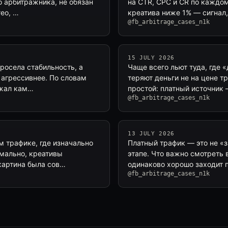
о арбитражника, не обязан
на CTR, CPC и CR по каждо
гео, …
креатива ниже 1% — сигнал,
@fb_arbitrage_cases_n1k
15 JULY 2026
просела стабильность, а
Чаще всего льют туда, где 
 агрессивнее. По словам
теряют деньги не на цене т
ржал кам…
простой: платный источник 
@fb_arbitrage_cases_n1k
13 JULY 2026
м трафике, где изначально
Платный трафик — это не «з
рмально, креативы
этапе. Что важно смотреть 
картина была сов…
одинаково хорошо заходит 
@fb_arbitrage_cases_n1k