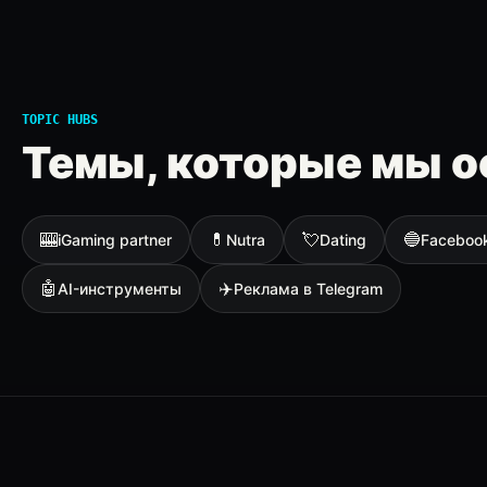
TOPIC HUBS
Темы, которые мы о
🎰
💊
💘
🔵
iGaming partner
Nutra
Dating
Faceboo
🤖
✈️
AI-инструменты
Реклама в Telegram