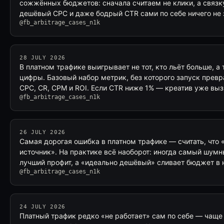
сожжённых бюджетов: сначала считаем не клики, а связк
дешёвый CPC и даже бодрый CTR сами по себе ничего не 
@fb_arbitrage_cases_n1k
28 JULY 2026
В платном трафике выигрывает не тот, кто льёт больше, а 
цифры. Базовый набор метрик, без которого запуск превр
CPC, CR, CPM и ROI. Если CTR ниже 1% — креатив уже вы
@fb_arbitrage_cases_n1k
26 JULY 2026
Самая дорогая ошибка в платном трафике — считать, что
источник». На практике всё наоборот: иногда самый шумн
лучший профит, а «идеально дешёвый» сливает бюджет в 
@fb_arbitrage_cases_n1k
24 JULY 2026
Платный трафик редко «не работает» сам по себе — чащ