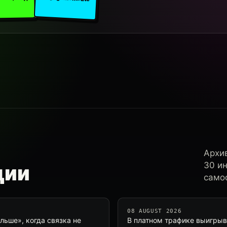
Архи
30 и
ции
самос
08 AUGUST 2026
льше», когда связка не
В платном трафике выигрывае