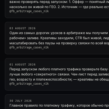
важно проверять перед запуском: 1. Оффер — понятный ли 
насколько он живой по ГЕО. 2. Источник — где реально ес
@fb_arbitrage_cases_n1k
03 AUGUST 2026
Один из самых дорогих уроков в арбитраже мы получили не
рабочем» заливе. Креативы заходили, CTR был живой, ли
масштабировать без паузы на проверку связки по всей в
@fb_arbitrage_cases_n1k
01 AUGUST 2026
Перед запуском любого платного трафика проверьте базу
лучше любого «секретного» связки. Чек-лист перед залив
гео, возрасту и платежеспособности; — креативы не обе
@fb_arbitrage_cases_n1k
30 JULY 2026
Главное правило по платному трафику, которое обычно пр