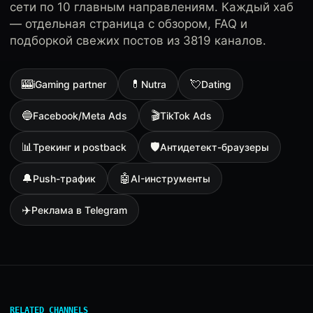
сети по 10 главным направлениям. Каждый хаб
— отдельная страница с обзором, FAQ и
подборкой свежих постов из 3819 каналов.
🎰
💊
💘
iGaming partner
Nutra
Dating
🔵
🎬
Facebook/Meta Ads
TikTok Ads
📊
🛡
Трекинг и postback
Антидетект-браузеры
🔔
🤖
Push-трафик
AI-инструменты
✈️
Реклама в Telegram
RELATED CHANNELS