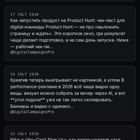
17 JULY 2026
Как запустить продукт на Product Hunt: чек-лист для
digital-команды Product Hunt — не про «выложить
страницу и ждать». Это короткое окно, где результат
чаще делает подготовка, а не сам день запуска. Ниже
— рабочий чек-ли…
@DigitalCampaignsPro
16 JULY 2026
Креатив теперь выигрывает не картинкой, а углом В
performance-рекламе в 2026 всё чаще видно одну
вещь: визуал можно собрать за вечер через AI, а вот
**угол подачи** уже не так легко скопировать.
Баннеры и видео с одинако…
@DigitalCampaignsPro
15 JULY 2026
Nike и «You Can’t Stop Us»: как видео-креатив стал