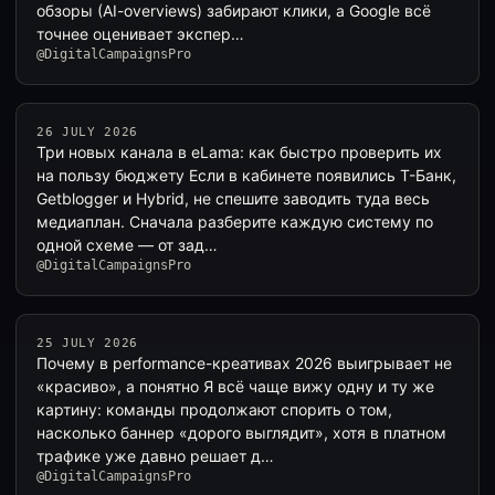
обзоры (AI-overviews) забирают клики, а Google всё
точнее оценивает экспер…
@DigitalCampaignsPro
26 JULY 2026
Три новых канала в eLama: как быстро проверить их
на пользу бюджету Если в кабинете появились Т-Банк,
Getblogger и Hybrid, не спешите заводить туда весь
медиаплан. Сначала разберите каждую систему по
одной схеме — от зад…
@DigitalCampaignsPro
25 JULY 2026
Почему в performance-креативах 2026 выигрывает не
«красиво», а понятно Я всё чаще вижу одну и ту же
картину: команды продолжают спорить о том,
насколько баннер «дорого выглядит», хотя в платном
трафике уже давно решает д…
@DigitalCampaignsPro