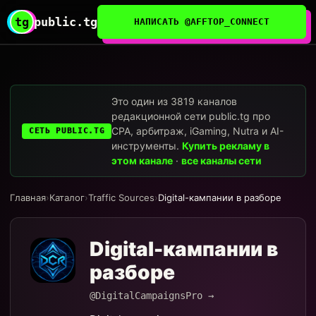
tg
public.tg
НАПИСАТЬ @AFFTOP_CONNECT
Это один из 3819 каналов
редакционной сети public.tg про
CPA, арбитраж, iGaming, Nutra и AI-
СЕТЬ PUBLIC.TG
инструменты.
Купить рекламу в
этом канале
·
все каналы сети
Главная
›
Каталог
›
Traffic Sources
›
Digital-кампании в разборе
Digital-кампании в
разборе
@DigitalCampaignsPro →