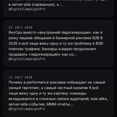
в server-side (серверную), а …
@DigitalCampaignsPro
12 JULY 2026
RevOps вместо «внутренней лидогенерации»: как я
режу лишние обещания в баннерной рекламе B2B В
2026 я всё чаще вижу одну и ту же проблему в B2B-
платном трафике: баннеры и видео продолжают
продавать «лидогенерацию» как ко…
@DigitalCampaignsPro
11 JULY 2026
Почему в performance-рекламе побеждает не самый
умный таргетинг, а самый честный креатив Я всё
чаще вижу одну и ту же картину: команды
вкладываются в сложные связки аудиторий, look-alike,
server-side-события, MMM-отчёты,…
@DigitalCampaignsPro