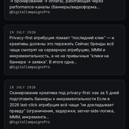
→ бронирование → оплата), работающая через
performance-каналы (баннеры/видеоформа…
@DigitalCampaignsPro
19 JULY 2026
Privacy-first атрибуция ломает “последний клик” — и
креативы должны это пережить Сейчас бренды всё
чаще смотрят на серверную атрибуцию, MMM и
инкрементальность, а не на привычные “клики на
баннере → заявка”. В итоге одна…
@DigitalCampaignsPro
18 JULY 2026
Сканирование креатива под privacy-first: как за 5 дней
подготовить баннеры к инкрементальности Если в
2026 last-click атрибуция всё чаще “не докладывает
правду” (ограничения, задержки, server-side-логика,
MMM, инкремента…
@DigitalCampaignsPro