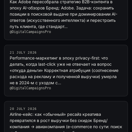
Как Adobe пересобрала стратегию B2B-контента в
эпоху AI-обзоров Бренд: Adobe. Задача: сохранить
позиции в поисковой выдаче при доминировании AI-
ответов (искусственного интеллекта) и перестроить
путь клиента, где стандарт…
@DigitalCampaignsPro
21 JULY 2026
Performance-маркетинг в эпоху privacy-first: что
делать, когда last-click уже не отвечает на вопрос
«откуда деньги» Корректная атрибуция (соотнесение
расхода на рекламу и полученной выручки) умерла
не в 2024-м с уходом c…
@DigitalCampaignsPro
20 JULY 2026
Airline-кейс: как «обычный» ресайз креатива
превратился в рост выручки без скидок Бренд/
компания → авиакомпания (e-commerce по сути: поиск