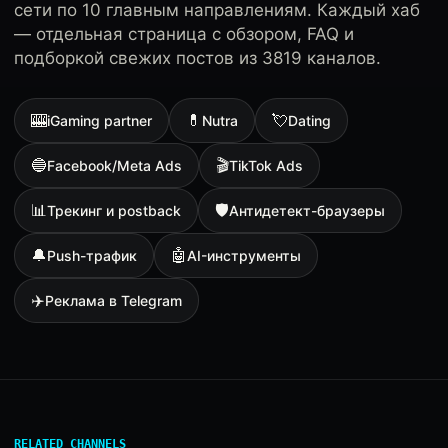
сети по 10 главным направлениям. Каждый хаб
— отдельная страница с обзором, FAQ и
подборкой свежих постов из 3819 каналов.
🎰
💊
💘
iGaming partner
Nutra
Dating
🔵
🎬
Facebook/Meta Ads
TikTok Ads
📊
🛡
Трекинг и postback
Антидетект-браузеры
🔔
🤖
Push-трафик
AI-инструменты
✈️
Реклама в Telegram
RELATED CHANNELS