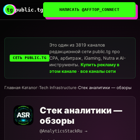
tg
public.tg
НАПИСАТЬ @AFFTOP_CONNECT
Это один из 3819 каналов
редакционной сети public.tg про
CPA, арбитраж, iGaming, Nutra и AI-
СЕТЬ PUBLIC.TG
инструменты.
Купить рекламу в
этом канале
·
все каналы сети
Главная
›
Каталог
›
Tech Infrastructure
›
Стек аналитики — обзоры
Стек аналитики —
обзоры
@AnalyticsStackRu →