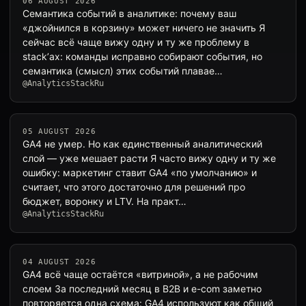
06 AUGUST 2026
Семантика событий в аналитике: почему ваш
«джойнился в корзину» может ничего не значить Я
сейчас всё чаще вижу одну и ту же проблему в
stack’ах: команды исправно собирают события, но
семантика (смысл) этих событий плавае…
@AnalyticsStackRu
05 AUGUST 2026
GA4 не умер. Но как единственный аналитический
слой — уже мешает расти Я часто вижу одну и ту же
ошибку: маркетинг ставит GA4 «по умолчанию» и
считает, что этого достаточно для решений про
бюджет, воронку и LTV. На практ…
@AnalyticsStackRu
04 AUGUST 2026
GA4 всё чаще остаётся «витриной», а не рабочим
слоем За последний месяц в B2B и e-com заметно
повторяется одна схема: GA4 используют как общий