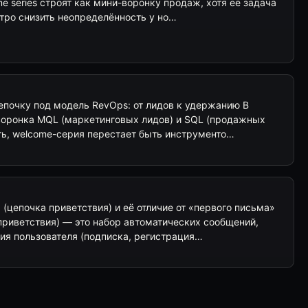
me series строят как мини-воронку продаж, хотя её задача
тро снизить неопределённость у но…
епочку под модель RevOps: от лидов к удержанию В
 воронка MQL (маркетинговых лидов) и SQL (продажных
ть, welcome-серия перестает быть инструменто…
(цепочка приветствия) и её отличие от «первого письма»
приветствия) — это набор автоматических сообщений,
ия пользователя (подписка, регистрация…