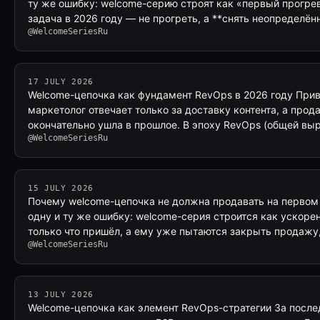
ту же ошибку: welcome-серию строят как «первый прогрев
задача в 2026 году — не прогреть, а **снять неопределё
@WelcomeSeriesRu
17 JULY 2026
Welcome-цепочка как фундамент RevOps в 2026 году Привы
маркетолог отвечает только за доставку контента, а прод
окончательно ушла в прошлое. В эпоху RevOps (общей в
@WelcomeSeriesRu
15 JULY 2026
Почему welcome-цепочка не должна продавать на первом
одну и ту же ошибку: welcome-серия строится как ускоре
только что пришёл, а ему уже пытаются закрыть продажу
@WelcomeSeriesRu
13 JULY 2026
Welcome-цепочка как элемент RevOps-стратегии За послед