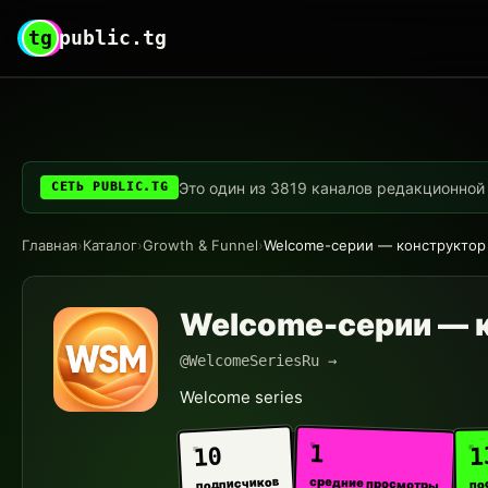
tg
public.tg
Это один из 3819 каналов редакционной с
СЕТЬ PUBLIC.TG
Главная
›
Каталог
›
Growth & Funnel
›
Welcome-серии — конструктор
Welcome-серии — 
@WelcomeSeriesRu →
Welcome series
1
1
10
средние просмотры
подписчиков
по