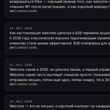
возвращаться Nike — хороший пример того, как welcome-с
«письмо №1 после регистрации», а как короткий маршрут
@WelcomeSeriesRu
23 JULY 2026
Как кастомизация welcome-цепочки в B2B перевела акцент
К 2026 году классическая воронка лидогенерации (привл
клиентов) стала менее эффективной. B2B-платформа для 
@WelcomeSeriesRu
21 JULY 2026
Welcome-серия в 2026: не цепочка писем, а первый упра
Welcome-серия часто выглядит слишком просто: пользоват
отправили письмо, потом ещё одно, потом скидку. Но в 20
@WelcomeSeriesRu
19 JULY 2026
Welcome — это не письмо, а короткий контракт на ожидан