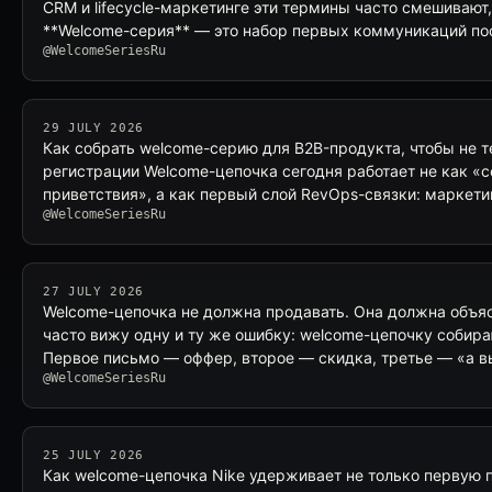
CRM и lifecycle-маркетинге эти термины часто смешивают,
**Welcome-серия** — это набор первых коммуникаций по
@WelcomeSeriesRu
29 JULY 2026
Как собрать welcome-серию для B2B-продукта, чтобы не т
регистрации Welcome-цепочка сегодня работает не как «
приветствия», а как первый слой RevOps-связки: маркетинг
@WelcomeSeriesRu
27 JULY 2026
Welcome-цепочка не должна продавать. Она должна объяс
часто вижу одну и ту же ошибку: welcome-цепочку собир
Первое письмо — оффер, второе — скидка, третье — «а 
@WelcomeSeriesRu
25 JULY 2026
Как welcome-цепочка Nike удерживает не только первую п