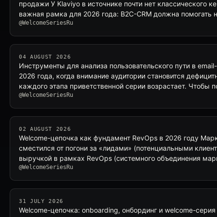
продажи У Klaviyo в источнике почти нет классического к
важная рамка для 2026 года: B2C-CRM должна помогать 
@WelcomeSeriesRu
04 AUGUST 2026
Инструменты для анализа пользовательского пути в email
2026 года, когда внимание аудитории становится дефици
каждого этапа приветственной серии возрастает. Чтобы 
@WelcomeSeriesRu
02 AUGUST 2026
Welcome-цепочка как фундамент RevOps в 2026 году Марк
сместился от погони за «лидами» (потенциальными клиен
выручкой в рамках RevOps (системного объединения мар
@WelcomeSeriesRu
31 JULY 2026
Welcome-цепочка: onboarding, онбординг и welcome-серия 