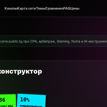
Каналы
Карта сети
Темы
Сравнения
FAQ
Цены
ети public.tg про CPA, арбитраж, iGaming, Nutra и AI-инструме
конструктор
10%
36
engagement rate
стов / 30д