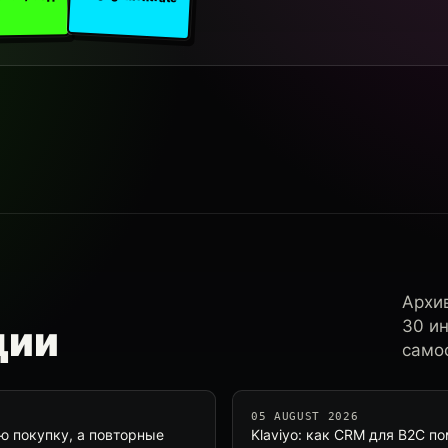
Архи
30 и
ции
самос
05 AUGUST 2026
ую покупку, а повторные
Klaviyo: как CRM для B2C п