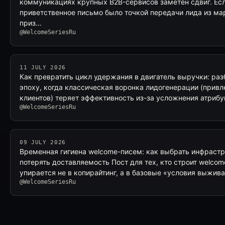
коммуникациях крупных B2B-сервисов заметен сдвиг. Ес
приветственное письмо было точкой передачи лида из ма
приз…
@WelcomeSeriesRu
11 JULY 2026
Как превратить цикл удержания в двигатель выручки: раз
эпоху, когда классическая воронка лидогенерации (прив
клиентов) теряет эффективность из-за усложнения атрибу
@WelcomeSeriesRu
09 JULY 2026
Временная гигиена welcome-писем: как выбрать инфрастр
потерять доставляемость Пост для тех, кто строит welcome
упирается не в копирайтинг, а в базовые «условия выжив
@WelcomeSeriesRu