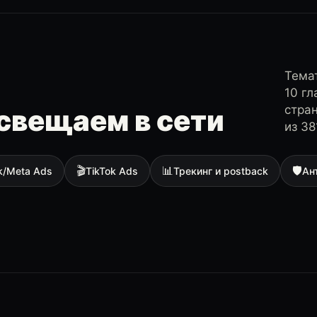
Темат
10 г
стра
свещаем в сети
из 38
🎬
📊
🛡
k/Meta Ads
TikTok Ads
Трекинг и postback
Ан