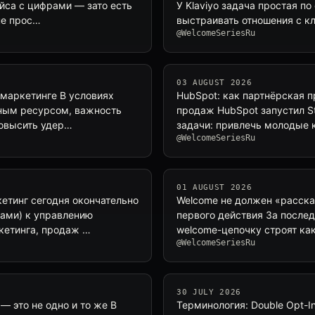
ейса с цифрами — зато есть
У Klaviyo задача простая п
не прос…
выстраивать отношения с кл
@WelcomeSeriesRu
03 AUGUST 2026
-маркетинге В условиях
HubSpot: как партнёрская 
тным ресурсом, важность
продаж HubSpot запустил St
повысить удер…
задачи: привлечь молодые 
@WelcomeSeriesRu
01 AUGUST 2026
етинг сегодня окончательно
Welcome не должен «расска
тами) к управлению
первого действия За послед
кетинга, продаж …
welcome-цепочку строят ка
@WelcomeSeriesRu
30 JULY 2026
— это не одно и то же В
Терминология: Double Opt-I