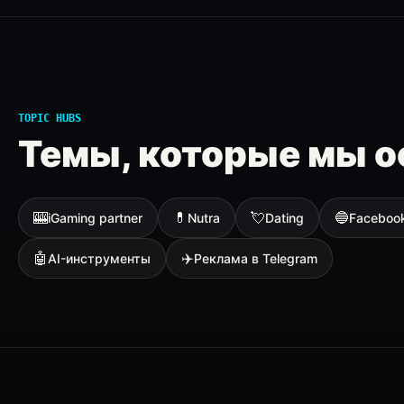
TOPIC HUBS
Темы, которые мы о
🎰
💊
💘
🔵
iGaming partner
Nutra
Dating
Faceboo
🤖
✈️
AI-инструменты
Реклама в Telegram