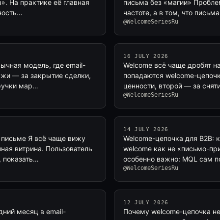
». На практике её главная
письма без «магии» Проблем
нность…
частоте, а в том, что пись
@WelcomeSeriesRu
16 JULY 2026
чная модель, где email-
Welcome всё чаще дробят н
ажи — за закрытие сделки,
попадаются welcome-цепочки
ыручки мар…
ценности, второй — за снят
@WelcomeSeriesRu
14 JULY 2026
 письме Я всё чаще вижу
Welcome-цепочка для B2B: 
нная витрина. Пользователь
welcome как не «письмо-при
, показать…
особенно важно: MQL сам по
@WelcomeSeriesRu
12 JULY 2026
ний месяц в email-
Почему welcome-цепочка не