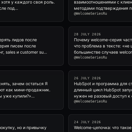
 хотя у каждого своя роль.
взаимоотношениями с клиен
сле под…
методами подтверждения под
@WelcomeSeriesRu
28 JULY 2026
ерять лидов после
Почему welcome-серия часто
серия писем после
что проблема в тексте: «не
, sales и customer su…
большинстве случаев welco
@WelcomeSeriesRu
26 JULY 2026
нять, зачем остаться Я
HubSpot и программа для ст
ают как мини-продажник.
длинный цикл HubSpot запус
вы уже купили?»…
нужен не разовый доступ к 
@WelcomeSeriesRu
24 JULY 2026
окупку, но и привычку
Welcome-цепочка: что такое