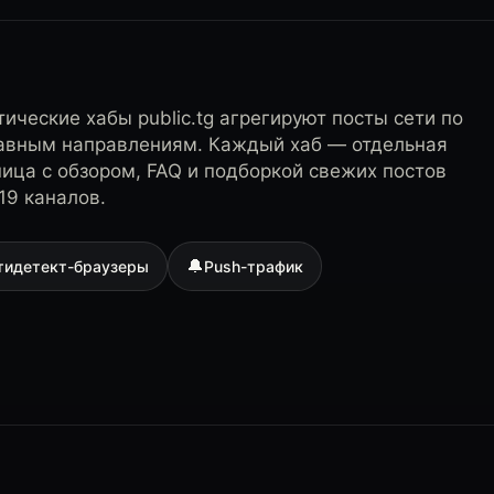
ические хабы public.tg агрегируют посты сети по
лавным направлениям. Каждый хаб — отдельная
ница с обзором, FAQ и подборкой свежих постов
19 каналов.
🔔
тидетект-браузеры
Push-трафик