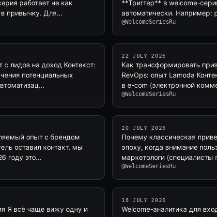
ерия работает не как
**Триггер** в welcome-сер
 в привычку. Для…
автоматически. Например: 
@WelcomeSeriesRu
22 JULY 2026
 с лидов на доход Контекст:
Как трансформировать прив
ечения потенциальных
RevOps: опыт Lamoda Контек
автоматизац…
в e-com (электронной комм
@WelcomeSeriesRu
20 JULY 2026
вляемый опыт с брендом
Почему классическая приве
ель оставил контакт, мы
эпоху, когда внимание пол
26 году это…
маркетологи (специалисты 
@WelcomeSeriesRu
18 JULY 2026
ия Я всё чаще вижу одну и
Welcome-аналитика для вхо