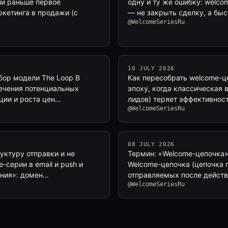
ли раньше первое
одну и ту же ошибку: welco
ркетинга в продажи (с
— не закрыть сделку, а быс
@WelcomeSeriesRu
10 JULY 2026
бор модели The Loop В
Как пересобрать welcome-ц
лечения потенциальных
эпоху, когда классическая
ции и роста цен…
лидов) теряет эффективнос
@WelcomeSeriesRu
08 JULY 2026
уктуру отправки и не
Термин: «Welcome-цепочка» 
-серии в email и push и
Welcome-цепочка (цепочка 
ания»: домен…
отправляемых после действ
@WelcomeSeriesRu