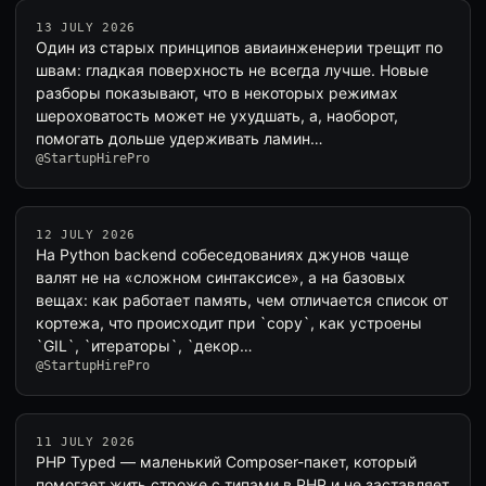
13 JULY 2026
Один из старых принципов авиаинженерии трещит по
швам: гладкая поверхность не всегда лучше. Новые
разборы показывают, что в некоторых режимах
шероховатость может не ухудшать, а, наоборот,
помогать дольше удерживать ламин…
@StartupHirePro
12 JULY 2026
На Python backend собеседованиях джунов чаще
валят не на «сложном синтаксисе», а на базовых
вещах: как работает память, чем отличается список от
кортежа, что происходит при `copy`, как устроены
`GIL`, `итераторы`, `декор…
@StartupHirePro
11 JULY 2026
PHP Typed — маленький Composer-пакет, который
помогает жить строже с типами в PHP и не заставляет