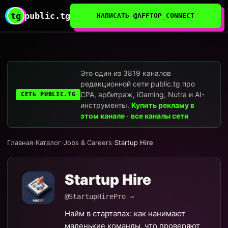
tg
public.tg
НАПИСАТЬ @AFFTOP_CONNECT
Это один из 3819 каналов
редакционной сети public.tg про
CPA, арбитраж, iGaming, Nutra и AI-
СЕТЬ PUBLIC.TG
инструменты.
Купить рекламу в
этом канале
·
все каналы сети
Главная
›
Каталог
›
Jobs & Careers
›
Startup Hire
Startup Hire
@StartupHirePro →
Найм в стартапах: как нанимают
маленькие команды, что проверяют