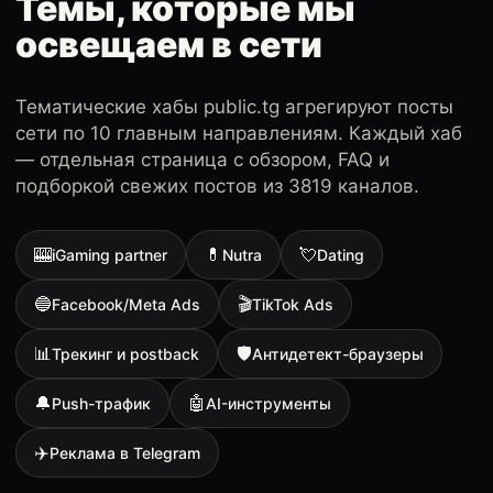
Темы, которые мы
освещаем в сети
Тематические хабы public.tg агрегируют посты
сети по 10 главным направлениям. Каждый хаб
— отдельная страница с обзором, FAQ и
подборкой свежих постов из 3819 каналов.
🎰
💊
💘
iGaming partner
Nutra
Dating
🔵
🎬
Facebook/Meta Ads
TikTok Ads
📊
🛡
Трекинг и postback
Антидетект-браузеры
🔔
🤖
Push-трафик
AI-инструменты
✈️
Реклама в Telegram