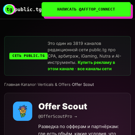
tg
public.tg
НАПИСАТЬ @AFFTOP_CONNECT
Это один из 3819 каналов
редакционной сети public.tg про
CPA, арбитраж, iGaming, Nutra и AI-
СЕТЬ PUBLIC.TG
инструменты.
Купить рекламу в
этом канале
·
все каналы сети
Главная
›
Каталог
›
Verticals & Offers
›
Offer Scout
Offer Scout
@OfferScoutPro →
Разведка по офферам и партнёркам:
где есть объём, какие условия, что