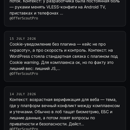
поток. Контекст: у разработчика была постоянная боль
— руками менять VLESS-конфиги на Android TV,
приставках и телефонах …
@OfferScoutPro
15 JULY 2026
Cookie-уведомление без плагина — кейс не про
«красоту», а про скорость и контроль. Контекст: на
WordPress стояла стандартная связка с плагином под
Cookie warning. Для комплаенса ок, но по факту это
лишний вес: лишний JS,…
@OfferScoutPro
14 JULY 2026
Контекст: возрастная верификация для веба — тема,
где у платформ вечный конфликт между комплаенсом
и утечками. Обычно в лоб тащат биометрию, ЕБС и
лишние данные, а потом ловят вопросы по
приватности и безопасности. Дейст…
@OfferScoutPro