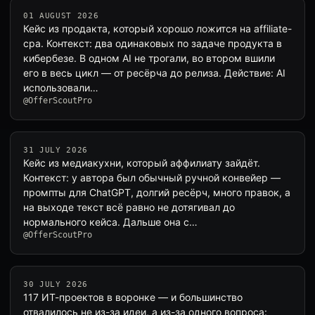
01 AUGUST 2026
Кейс из продакта, который хорошо ложится на affiliate-
cpa. Контекст: два одинаковых по задаче продукта в
кибербезе. В одном AI не трогали, во втором вшили
его в весь цикл — от ресёрча до релиза. Действие: AI
использовали…
@OfferScoutPro
31 JULY 2026
Кейс из медиакухни, который аффилиату зайдёт.
Контекст: у автора был обычный ручной конвейер —
промпты для ChatGPT, долгий ресёрч, много правок, а
на выходе текст всё равно не дотягивал до
нормального кейса. Дальше она с…
@OfferScoutPro
30 JULY 2026
117 ИТ-проектов в воронке — и большинство
отвалилось не из-за идеи, а из-за одного вопроса: