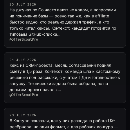
25 JULY 2026
На джунах по Go часто валят не кодом, а вопросами
на понимание базы — ровно так же, как в affiliate
быстро видно, кто реально держал трафик, а кто
только читал кейсы. Контекст: кандидат готовится по
типовым GitHub-списка…
@OfferScoutPro
24 JULY 2026
Кейс из CRM-проекта: месяц согласований поднял
смету в 1,5 раза. Контекст: команда шла к кастомному
решению под рассылки, с учетом ПДн и готовностью к
запуску. Технически задача была собрана, но по
деньгам проект начал «…
@OfferScoutPro
23 JULY 2026
В Контуре показали, как у них разведана работа UX-
ресёрчера: не один формат, а два рабочих контура —