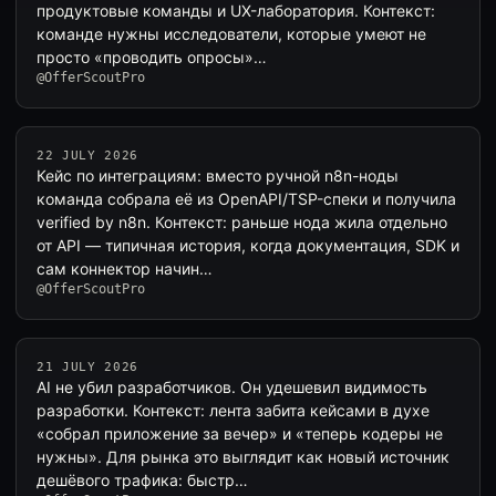
продуктовые команды и UX-лаборатория. Контекст:
команде нужны исследователи, которые умеют не
просто «проводить опросы»…
@OfferScoutPro
22 JULY 2026
Кейс по интеграциям: вместо ручной n8n-ноды
команда собрала её из OpenAPI/TSP-спеки и получила
verified by n8n. Контекст: раньше нода жила отдельно
от API — типичная история, когда документация, SDK и
сам коннектор начин…
@OfferScoutPro
21 JULY 2026
AI не убил разработчиков. Он удешевил видимость
разработки. Контекст: лента забита кейсами в духе
«собрал приложение за вечер» и «теперь кодеры не
нужны». Для рынка это выглядит как новый источник
дешёвого трафика: быстр…