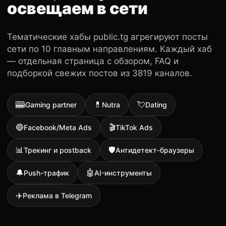
освещаем в сети
Тематические хабы public.tg агрегируют посты
сети по 10 главным направлениям. Каждый хаб
— отдельная страница с обзором, FAQ и
подборкой свежих постов из 3819 каналов.
🎰
💊
💘
iGaming partner
Nutra
Dating
🔵
🎬
Facebook/Meta Ads
TikTok Ads
📊
🛡
Трекинг и postback
Антидетект-браузеры
🔔
🤖
Push-трафик
AI-инструменты
✈️
Реклама в Telegram