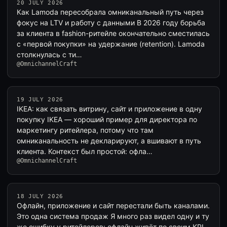
20 JULY 2026
Как Lamoda пересобрала омниканальный путь через
фокус на LTV и работу с данными В 2026 году борьба
за клиента в fashion-ритейле окончательно сместилась
с «первой покупки» на удержание (retention). Lamoda
столкнулась с ти…
@OmnichannelCraft
19 JULY 2026
IKEA: как связать витрину, сайт и приложение в одну
покупку IKEA — хороший пример для директора по
маркетингу ритейлера, потому что там
омниканальность не декларируют, а вшивают в путь
клиента. Контекст был простой: офла…
@OmnichannelCraft
18 JULY 2026
Офлайн, приложение и сайт перестали быть каналами.
Это одна система продаж Я много раз видел одну и ту
же ошибку у ритейлеров: офлайн живёт по своим KPI,