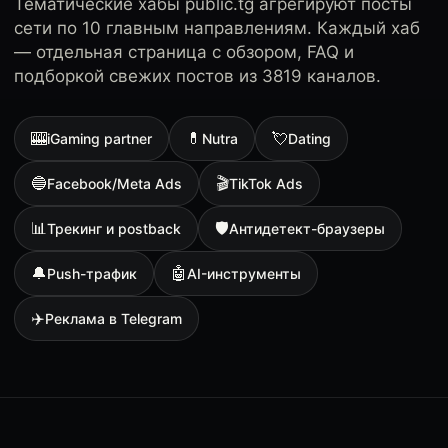
Тематические хабы public.tg агрегируют посты
сети по 10 главным направлениям. Каждый хаб
— отдельная страница с обзором, FAQ и
подборкой свежих постов из 3819 каналов.
🎰
💊
💘
iGaming partner
Nutra
Dating
🔵
🎬
Facebook/Meta Ads
TikTok Ads
📊
🛡
Трекинг и postback
Антидетект-браузеры
🔔
🤖
Push-трафик
AI-инструменты
✈️
Реклама в Telegram