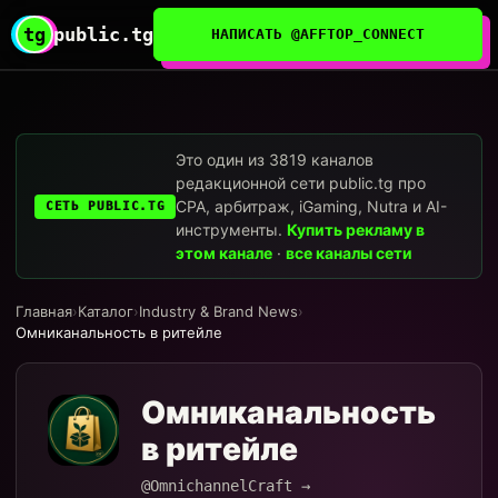
tg
public.tg
НАПИСАТЬ @AFFTOP_CONNECT
Это один из 3819 каналов
редакционной сети public.tg про
CPA, арбитраж, iGaming, Nutra и AI-
СЕТЬ PUBLIC.TG
инструменты.
Купить рекламу в
этом канале
·
все каналы сети
Главная
›
Каталог
›
Industry & Brand News
›
Омниканальность в ритейле
Омниканальность
в ритейле
@OmnichannelCraft →