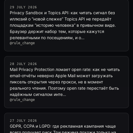
29 JULY 2026
Privacy Sandbox и Topics API: как читать сигнал без
иллюзий о “новой слежке” Topics API не передаёт
площадкам “историю человека” в привычном виде.
Браузер держит набор тем, которые кажутся
релевантными по посещениям, и о…
@rule_change
28 JULY 2026
Mail Privacy Protection ломает open rate: как не читать
email-отчёты неверно Apple Mail может загружать
пиксель открытия через прокси, не в момент
реального чтения. Поэтому open rate перестаёт быть
надёжным сигналом инте…
@rule_change
27 JULY 2026
GDPR, CCPA и LGPD: где рекламная кампания чаще
всего получает риск Три режима похожи только на