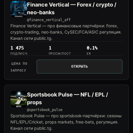
Finance Vertical — Forex / crypto /
neo-banks
@finance_vertical_aff
Finance Vertical — про финансовые партнёрки: Forex,
crypto-trading, neo-banks, CySEC/FCA/ASIC регуляция.
Канал сети public.tg.
1 475
1
0.1%
ПОДПИСЧ.
ПРОСМ/ПОСТ
ER
ЦЕНА ПО
ОТКРЫТЬ
ЗАПРОСУ
Sportsbook Pulse — NFL / EPL /
props
@sportsbook_pulse
Sportsbook Pulse — про sportsbook-партнёрки: сезоны
NFL/EPL/Cricket, props markets, free-bets, регуляция.
Канал сети public.tg.