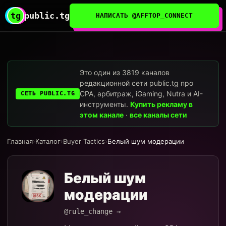
tg
public.tg
НАПИСАТЬ @AFFTOP_CONNECT
Это один из 3819 каналов
редакционной сети public.tg про
CPA, арбитраж, iGaming, Nutra и AI-
СЕТЬ PUBLIC.TG
инструменты.
Купить рекламу в
этом канале
·
все каналы сети
Главная
›
Каталог
›
Buyer Tactics
›
Белый шум модерации
Белый шум
модерации
@rule_change →