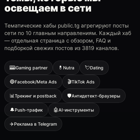
освещаем в сети
Тематические хабы public.tg агрегируют посты
сети по 10 главным направлениям. Каждый хаб
— отдельная страница с обзором, FAQ и
подборкой свежих постов из 3819 каналов.
🎰
💊
💘
iGaming partner
Nutra
Dating
🔵
🎬
Facebook/Meta Ads
TikTok Ads
📊
🛡
Трекинг и postback
Антидетект-браузеры
🔔
🤖
Push-трафик
AI-инструменты
✈️
Реклама в Telegram