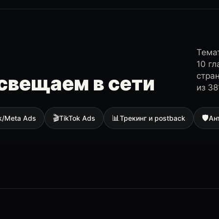
Темат
10 г
стра
свещаем в сети
из 38
🎬
📊
🛡
k/Meta Ads
TikTok Ads
Трекинг и postback
Ан