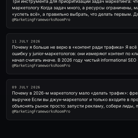
Три инструмента для приоритизации задач маркетинга: что
маркетологу Когда задач много, а ресурсы ограничены, м
«успеть всё», а правильно выбрать, что делать первым. Д
@MarketingFrameworksRoomPro
11 JULY 2026
Почему я больше не верю в «контент ради трафика» Я всё
ошибку у junior-маркетологов: они измеряют контент по к
начал считать иначе. В 2026 году чистый informational SEO
@MarketingFrameworksRoomPro
09 JULY 2026
Почему в 2026-м маркетологу мало «делать трафик»: фре
выручке Если вы джун-маркетолог и только входите в пр
объяснять рынок просто: запусти рекламу, собери лиды, 
@MarketingFrameworksRoomPro