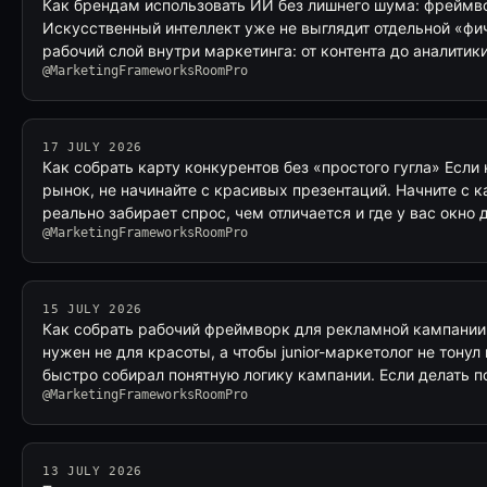
Как брендам использовать ИИ без лишнего шума: фреймв
Искусственный интеллект уже не выглядит отдельной «фич
рабочий слой внутри маркетинга: от контента до аналитики
@MarketingFrameworksRoomPro
17 JULY 2026
Как собрать карту конкурентов без «простого гугла» Если
рынок, не начинайте с красивых презентаций. Начните с к
реально забирает спрос, чем отличается и где у вас окно 
@MarketingFrameworksRoomPro
15 JULY 2026
Как собрать рабочий фреймворк для рекламной кампании
нужен не для красоты, а чтобы junior-маркетолог не тонул
быстро собирал понятную логику кампании. Если делать п
@MarketingFrameworksRoomPro
13 JULY 2026