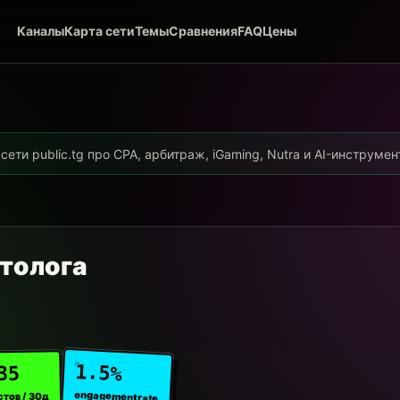
Каналы
Карта сети
Темы
Сравнения
FAQ
Цены
ети public.tg про CPA, арбитраж, iGaming, Nutra и AI-инструме
толога
1.5%
35
engagement rate
стов / 30д