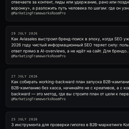
отвечаете за контент, лиды или удержание, рано или позд
воронку», а разложить путь человека по шагам: где он уз
@MarketingFrameworksRoomPro
29 JULY 2026
Как Aviasales выстроил бренд-поиск в эпоху, когда SEO у
2026 году чистый информационный SEO теряет силу: поль
ответ прямо в AI-overviews, а не идёт на сайт. Для брендо
@MarketingFrameworksRoomPro
27 JULY 2026
Как собирать working-backward план запуска B2B-кампани
B2B-кампанию без хаоса, начинайте не с креативов, а с ко
backward — это метод, где вы строите план от цели к пер
@MarketingFrameworksRoomPro
25 JULY 2026
3 инструмента для проверки гипотез в B2B-маркетинге Ко