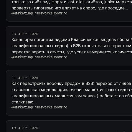
только за счёт лид-форм и last-click-отчётов, junior-марк
проверять гипотезы: что влияет на спрос, где проседае…
@MarketingFrameworksRoomPro
23 JULY 2026
Конец эры погони за лидами Классическая модель сбора
квалифицированных лидов) в B2B окончательно теряет смы
перестал верить в отчеты, где успех измеряется количес
@MarketingFrameworksRoomPro
21 JULY 2026
Как перестроить воронку продаж в B2B: переход от лидов
классическая модель привлечения маркетинговых лидов
квалифицированных маркетингом заявок) работает со сб
сталкиваю…
@MarketingFrameworksRoomPro
19 JULY 2026