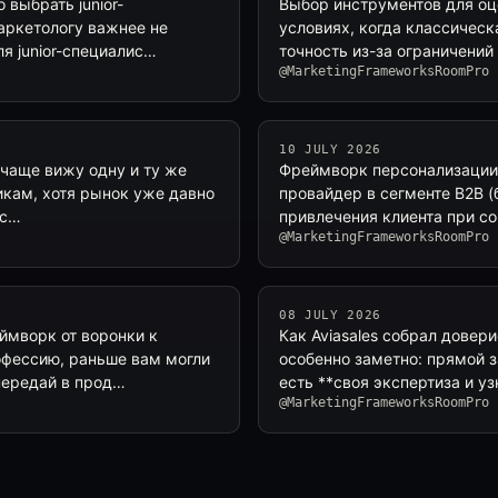
 выбрать junior-
Выбор инструментов для оце
аркетологу важнее не
условиях, когда классическа
ля junior-специалис…
точность из-за ограничени
@MarketingFrameworksRoomPro
10 JULY 2026
 чаще вижу одну и ту же
Фреймворк персонализации к
ликам, хотя рынок уже давно
провайдер в сегменте B2B (
 с…
привлечения клиента при с
@MarketingFrameworksRoomPro
08 JULY 2026
ймворк от воронки к
Как Aviasales собрал довери
офессию, раньше вам могли
особенно заметно: прямой за
передай в прод…
есть **своя экспертиза и уз
@MarketingFrameworksRoomPro