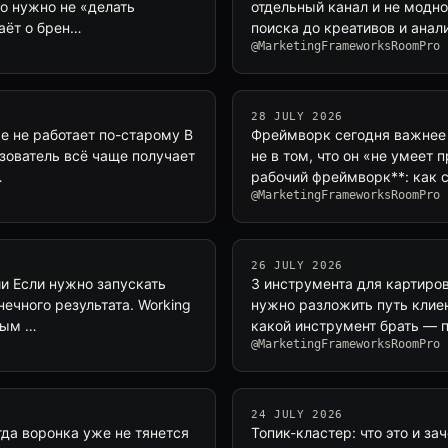
но нужно не «делать
отдельный канал и не модное
наёт о брен…
поиска до креативов и анал
@MarketingFrameworksRoomPro
28 JULY 2026
же не работает по-старому В
Фреймворк сегодня важнее «
зователь всё чаще получает
не в том, что он «не умеет 
…
рабочий фреймворк**: как с
@MarketingFrameworksRoomPro
26 JULY 2026
и Если нужно запускать
3 инструмента для картирова
нечного результата. Working
нужно разложить путь клиент
вым …
какой инструмент брать — 
@MarketingFrameworksRoomPro
24 JULY 2026
гда воронка уже не тянется
Топик-кластер: что это и з