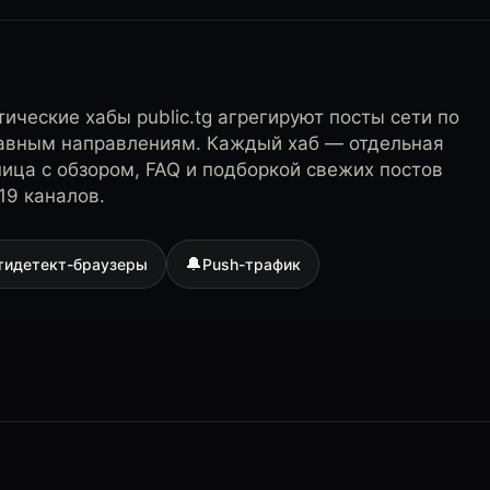
ические хабы public.tg агрегируют посты сети по
лавным направлениям. Каждый хаб — отдельная
ница с обзором, FAQ и подборкой свежих постов
19 каналов.
🔔
тидетект-браузеры
Push-трафик