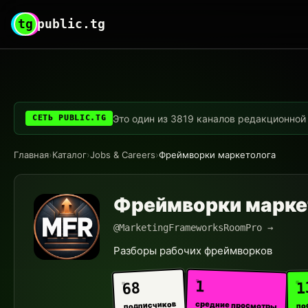
tg
public.tg
Это один из 3819 каналов редакционной с
СЕТЬ PUBLIC.TG
Главная
›
Каталог
›
Jobs & Careers
›
Фреймворки маркетолога
Фреймворки марке
@MarketingFrameworksRoomPro →
Разборы рабочих фреймворков
1
1
68
средние просмотры
подписчиков
по