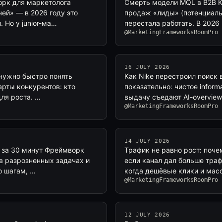
орк для маркетолога
Смерть модели MQL в B2B К
ей» — в 2026 году это
продаж «лиды» (потенциаль
. Но у junior-ма…
перестала работать. В 2026
@MarketingFrameworksRoomPro
16 JULY 2026
 нужно быстро понять
Как Nike перестроил поиск 
арты конкурентов: кто
показательно: чистое inform
для роста. …
выдачу съедают AI-overview
@MarketingFrameworksRoomPro
14 JULY 2026
 за 30 минут Фреймворк
Трафик не равно рост: поче
 в разрозненных задачах и
если канал дал больше трафи
о шагам, …
когда дешёвые клики и мас
@MarketingFrameworksRoomPro
12 JULY 2026