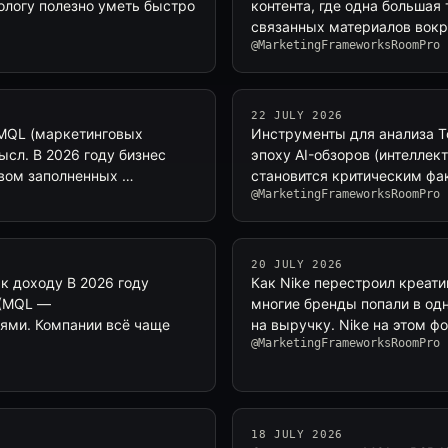
етологу полезно уметь быстро
контента, где одна большая
связанных материалов вокр
@MarketingFrameworksRoomPro
22 JULY 2026
 MQL (маркетинговых
Инструменты для анализа To
сл. В 2026 году бизнес
эпоху AI-обзоров (интелле
твом заполненных …
становится критическим ф
@MarketingFrameworksRoomPro
20 JULY 2026
 к доходу В 2026 году
Как Nike перестроил креати
 (MQL —
многие бренды попали в одн
оями. Компании всё чаще
на выручку. Nike на этом ф
@MarketingFrameworksRoomPro
18 JULY 2026