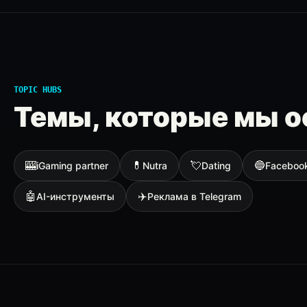
TOPIC HUBS
Темы, которые мы о
🎰
💊
💘
🔵
iGaming partner
Nutra
Dating
Faceboo
🤖
✈️
AI-инструменты
Реклама в Telegram