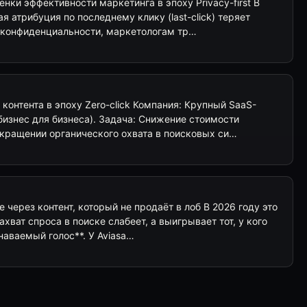
нки эффективности маркетинга в эпоху Privacy-first В
я атрибуция по последнему клику (last-click) теряет
й конфиденциальности, маркетологам тр…
онтента в эпоху Zero-click Компания: Крупный SaaS-
бизнес для бизнеса). Задача: Снижение стоимости
окращении органического охвата в поисковых си…
е через контент, который не продаёт в лоб В 2026 году это
хват спроса в поиске слабеет, а выигрывает тот, у кого
наваемый голос**. У Aviasa…