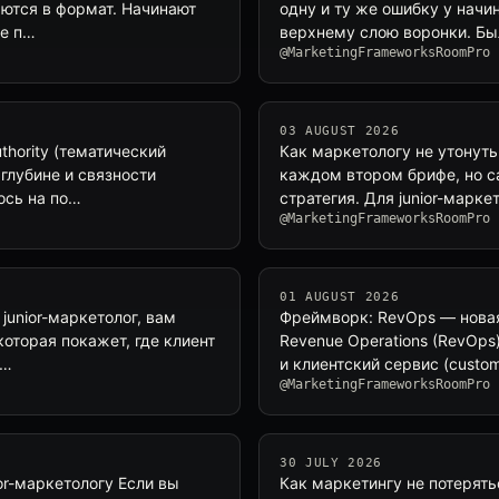
яются в формат. Начинают
одну и ту же ошибку у начи
не п…
верхнему слою воронки. Бы
@MarketingFrameworksRoomPro
03 AUGUST 2026
uthority (тематический
Как маркетологу не утонуть 
глубине и связности
каждом втором брифе, но с
ось на по…
стратегия. Для junior-марк
@MarketingFrameworksRoomPro
01 AUGUST 2026
 junior-маркетолог, вам
Фреймворк: RevOps — новая
которая покажет, где клиент
Revenue Operations (RevOps
 …
и клиентский сервис (custo
@MarketingFrameworksRoomPro
30 JULY 2026
ior-маркетологу Если вы
Как маркетингу не потерят