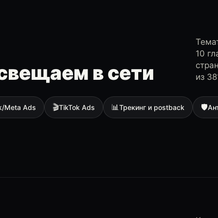
Темат
10 г
стра
свещаем в сети
из 38
🎬
📊
🛡
k/Meta Ads
TikTok Ads
Трекинг и postback
Ан