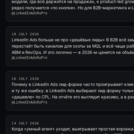
модели, где всё держится на продажах, к product-led grow
редко получается «по кнопке». Но для B2B-маркетинга и 
@LinkedInAdsRuPro
18 JULY 2026
LinkedIn Ads больше не про «дешёвые лиды» В B2B всё зам
перестаёт быть каналом для охоты за MQL и всё чаще раб
ABM и RevOps. И это логично — в 2026-м ценится не объё
@LinkedInAdsRuPro
16 JULY 2026
Почему в LinkedIn Ads лид-форма часто проигрывает клик
и ту же ошибку: в LinkedIn Ads выбирают лид-форму тольк
«дешевле» по CPL. На отчёте это выглядит красиво, а в р
@LinkedInAdsRuPro
14 JULY 2026
Когда «умный агент» уходит, выигрывает простая воронка