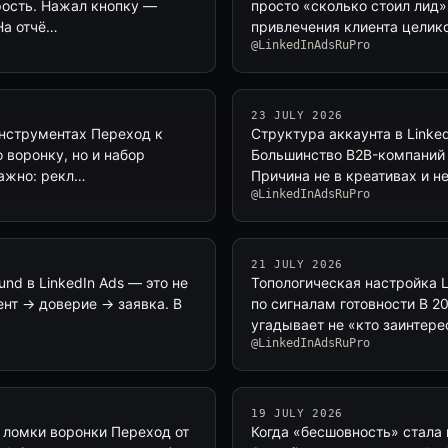
орость. Нажал кнопку —
просто «сколько стоил лид»
На отчё…
привлечения клиента целико
@LinkedInAdsRuPro
23 JULY 2026
инструментах Переход к
Структура аккаунта в Linke
о воронку, но и набор
Большинство B2B-компаний з
важно: рекл…
Причина не в креативах и н
@LinkedInAdsRuPro
21 JULY 2026
und в LinkedIn Ads — это не
Топологическая настройка Li
ент → доверие → заявка. В
по сигналам готовности В 2
угадывает не «кто заинтере
@LinkedInAdsRuPro
19 JULY 2026
з ломки воронки Переход от
Когда «бесшовность» стала 