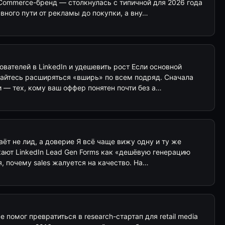
Commerce-бренд — столкнулась с типичной для 2026 года
вного пути от рекламы до покупки, а вну…
вателей в LinkedIn и удешевить рост Если основной
тайтесь расширяться «вширь» по всем подряд. Сначала
 — тех, кому ваш оффер понятен почти без а…
аёт не лид, а доверие Я всё чаще вижу одну и ту же
кают LinkedIn Lead Gen Forms как «дешёвую генерацию
я, почему sales жалуется на качество. На…
 помог превратиться в research-стартап для retail media