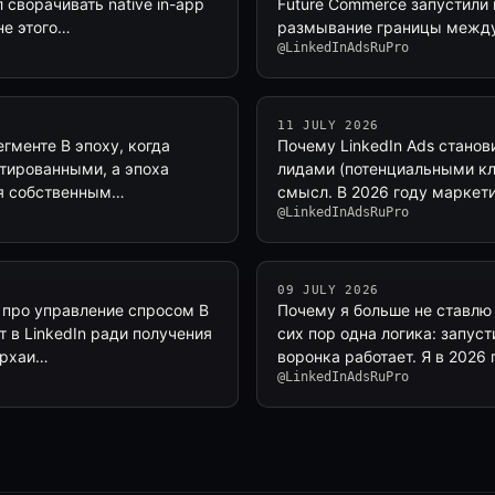
сворачивать native in-app
Future Commerce запустили 
не этого…
размывание границы между 
@LinkedInAdsRuPro
11 JULY 2026
гменте В эпоху, когда
Почему LinkedIn Ads станов
нтированными, а эпоха
лидами (потенциальными кл
ния собственным…
смысл. В 2026 году маркети
@LinkedInAdsRuPro
09 JULY 2026
а про управление спросом В
Почему я больше не ставлю 
 в LinkedIn ради получения
сих пор одна логика: запуст
архаи…
воронка работает. Я в 2026
@LinkedInAdsRuPro