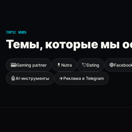
TOPIC HUBS
Темы, которые мы о
🎰
💊
💘
🔵
iGaming partner
Nutra
Dating
Faceboo
🤖
✈️
AI-инструменты
Реклама в Telegram