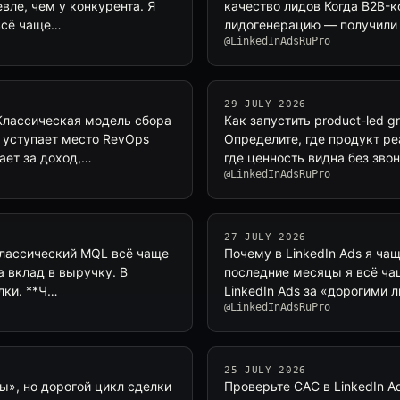
евле, чем у конкурента. Я
качество лидов Когда B2B-к
 всё чаще…
лидогенерацию — получили 
@LinkedInAdsRuPro
29 JULY 2026
 Классическая модель сбора
Как запустить product-led g
 уступает место RevOps
Определите, где продукт ре
ает за доход,…
где ценность видна без звонк
@LinkedInAdsRuPro
27 JULY 2026
 классический MQL всё чаще
Почему в LinkedIn Ads я ча
а вклад в выручку. В
последние месяцы я всё ча
лки. **Ч…
LinkedIn Ads за «дорогими
@LinkedInAdsRuPro
25 JULY 2026
ы», но дорогой цикл сделки
Проверьте CAC в LinkedIn 