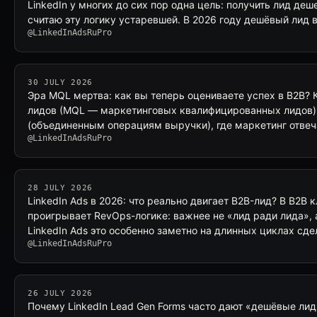
LinkedIn у многих до сих пор одна цель: получить лид деш
считаю эту логику устаревшей. В 2026 году дешёвый лид
@LinkedInAdsRuPro
30 JULY 2026
Эра MQL мертва: как вы теперь оцениваете успех в B2B?
лидов (MQL — маркетинговых квалифицированных лидов)
(объединенным операциям выручки), где маркетинг отвеч
@LinkedInAdsRuPro
28 JULY 2026
LinkedIn Ads в 2026: что реально двигает B2B-лид? В B2B
проигрывает RevOps-логике: важнее не «лид ради лида», 
LinkedIn Ads это особенно заметно на длинных циклах сде
@LinkedInAdsRuPro
26 JULY 2026
Почему LinkedIn Lead Gen Forms часто дают «дешёвые лид