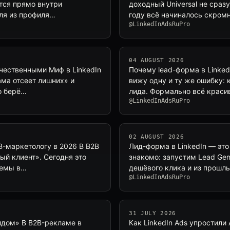
тся прямо внутри
доходный Universal не сразу
ля из профиля…
году всё начиналось скромно
@LinkedInAdsRuPro
04 AUGUST 2026
ачественными Миф в LinkedIn
Почему lead-форма в Linked
сама отсеет лишних» и
вижу одну и ту же ошибку: 
о берё…
лида. Формально всё краси
@LinkedInAdsRuPro
02 AUGUST 2026
B-маркетологу в 2026 В B2B
Лид-форма в LinkedIn — это
ый клиент». Сегодня это
знакомо: запустим Lead Gen
темы в…
дешёвого клика и из прошлы
@LinkedInAdsRuPro
31 JULY 2026
идом» В B2B-рекламе в
Как LinkedIn Ads упростили