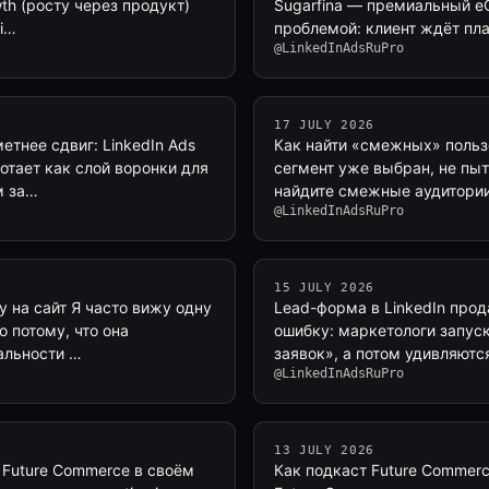
th (росту через продукт)
Sugarfina — премиальный e
Li…
проблемой: клиент ждёт пла
@LinkedInAdsRuPro
17 JULY 2026
етнее сдвиг: LinkedIn Ads
Как найти «смежных» пользо
отает как слой воронки для
сегмент уже выбран, не пы
м за…
найдите смежные аудитории
@LinkedInAdsRuPro
15 JULY 2026
у на сайт Я часто вижу одну
Lead-форма в LinkedIn прод
о потому, что она
ошибку: маркетологи запус
еальности …
заявок», а потом удивляютс
@LinkedInAdsRuPro
13 JULY 2026
 Future Commerce в своём
Как подкаст Future Commerce