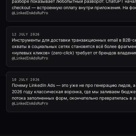
разборе показывает любопытный разворот: ChatGPT начал 
checkout — встроенную оплату внутри приложения. На фо
@LinkedInAdsRuPro
12 JULY 2026
Инструменты для доставки транзакционных email в B2B-се
охваты в социальных сетях становятся всё более фрагме
«нулевых кликов» (zero-click) требует от брендов владе
@LinkedInAdsRuPro
10 JULY 2026
Почему LinkedIn Ads — это уже не про генерацию лидов, 
2026 году классическая воронка, где мы заливаем бюджет
потока заполненных форм, окончательно превратилась в 
@LinkedInAdsRuPro