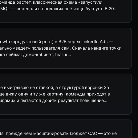
оманда растёт, классическая схема «запустили
MQL — передали в продажи» всё чаще буксует. В 20…
rowth (продуктовый рост) в B2B через LinkedIn Ads —
ально «ведёт» пользователя сам. Сначала найдите точки,
а сейлза: демо-кабинет, trial, к…
ще выигрываю не ставкой, а структурой воронки За
ще вижу одну и ту же картину: команды приходят в
 лидами» и пытаются добить результат повышение…
Ads, прежде чем масштабировать бюджет CAC — это не