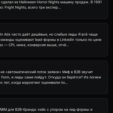
 сделал из Halloween Horror Nights машину продаж. В 1991
: Fright Nights, всего три экспер…
In Ads часто даёт дешёвые, но слабые лиды Я всё чаще
команды оценивают lead-формы в LinkedIn только по цене
во — CPL ниже, конверсия выше, отчё…
 не «автоматический поток заявок» Миф в B2B звучит
 Form, и лиды сами пойдут. Откуда он берётся? Из логики
х лет, когда маркетинг оценивали по…
 ABM для B2B-бренда: кейс с упором на лид-формы и