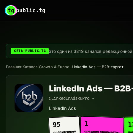
tg
public.tg
Это один из 3819 каналов редакционной с
СЕТЬ PUBLIC.TG
Главная
›
Каталог
›
Growth & Funnel
›
LinkedIn Ads — B2B-таргет
LinkedIn Ads — B2B
@LinkedInAdsRuPro →
LinkedIn Ads
1
1
95
средние просмотры
подписчиков
по