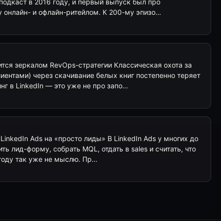
подкаст в 2016 году, и первый выпуск был про
онлайн- и офлайн-ритейлом. К 200-му эпизо…
ится зеркалом RevOps-стратегии Классическая охота за
иентами) через скачивание белых книг постепенно теряет
нг в LinkedIn — это уже не про запо…
LinkedIn Ads на «просто лиды» В LinkedIn Ads у многих до
ить лид-форму, собрать MQL, отдать в sales и считать, что
 году так уже не мыслю. Пр…