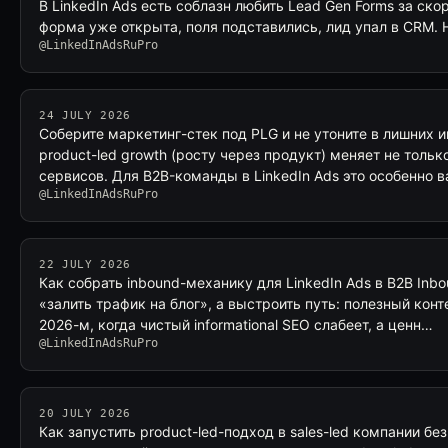
В LinkedIn Ads есть соблазн любить Lead Gen Forms за ск
форма уже открыта, поля подставились, лид упал в CRM. 
@LinkedInAdsRuPro
24 JULY 2026
Соберите маркетинг-стек под PLG и не утоните в лишних 
product-led growth (росту через продукт) меняет не тольк
сервисов. Для B2B-команды в LinkedIn Ads это особенно 
@LinkedInAdsRuPro
22 JULY 2026
Как собрать inbound-механику для LinkedIn Ads в B2B Inbo
«залить трафик на блог», а выстроить путь: полезный конт
2026-м, когда чистый informational SEO слабеет, а ценн…
@LinkedInAdsRuPro
20 JULY 2026
Как запустить product-led-подход в sales-led компании бе