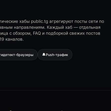
ические хабы public.tg агрегируют посты сети по
лавным направлениям. Каждый хаб — отдельная
ница с обзором, FAQ и подборкой свежих постов
19 каналов.
🔔
тидетект-браузеры
Push-трафик