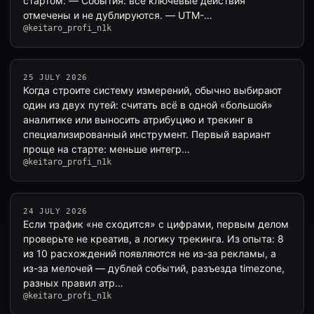
стартом: — События: все ключевые действия
отмечены и не дублируются. — UTM-…
@keitaro_profi_n1k
25 JULY 2026
Когда строите систему измерений, обычно выбирают
один из двух путей: считать всё в одной «большой»
аналитике или выносить атрибуцию и трекинг в
специализированный инструмент. Первый вариант
проще на старте: меньше интегр…
@keitaro_profi_n1k
24 JULY 2026
Если трафик «не сходится» с цифрами, первым делом
проверьте не креатив, а логику трекинга. Из опыта: 8
из 10 расхождений появляются не из-за рекламы, а
из-за мелочей — дублей событий, разъезда timezone,
разных правил атр…
@keitaro_profi_n1k