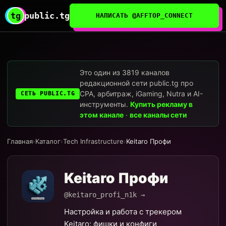
tg
public.tg
НАПИСАТЬ @AFFTOP_CONNECT
Это один из 3819 каналов
редакционной сети public.tg про
CPA, арбитраж, iGaming, Nutra и AI-
СЕТЬ PUBLIC.TG
инструменты.
Купить рекламу в
этом канале
·
все каналы сети
Главная
›
Каталог
›
Tech Infrastructure
›
Keitaro Профи
Keitaro Профи
@keitaro_profi_n1k →
Настройка и работа с трекером
Keitaro: фишки и конфиги