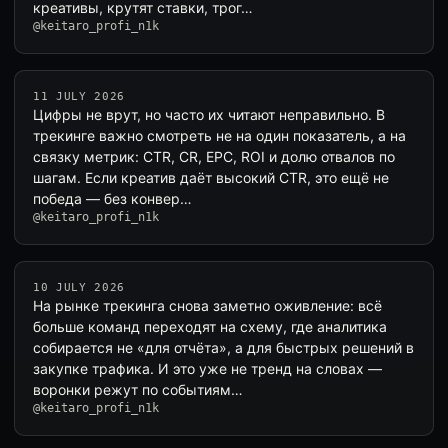
креативы, крутят ставки, трог…
@keitaro_profi_n1k
11 JULY 2026
Цифры не врут, но часто их читают неправильно. В
трекинге важно смотреть не на один показатель, а на
связку метрик: CTR, CR, EPC, ROI и долю отвалов по
шагам. Если креатив даёт высокий CTR, это ещё не
победа — без конвер…
@keitaro_profi_n1k
10 JULY 2026
На рынке трекинга снова заметно оживление: всё
больше команд переходят на схему, где аналитика
собирается не «для отчёта», а для быстрых решений в
закупке трафика. И это уже не тренд на словах —
воронки режут по событиям…
@keitaro_profi_n1k