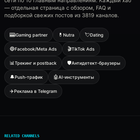
сети по 10 главным направлениям. Каждый хаб
— отдельная страница с обзором, FAQ и
подборкой свежих постов из 3819 каналов.
🎰
💊
💘
iGaming partner
Nutra
Dating
🔵
🎬
Facebook/Meta Ads
TikTok Ads
📊
🛡
Трекинг и postback
Антидетект-браузеры
🔔
🤖
Push-трафик
AI-инструменты
✈️
Реклама в Telegram
RELATED CHANNELS