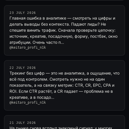
23 JULY 2026
Главная ошибка в аналитике — смотреть на цифры и
делать выводы без контекста. Падают лиды? Не
спешите винить трафик. Сначала проверьте цепочку:
источник, креатив, посадочную, форму, постбэк, окно
атрибуции. Очень часто п…
@keitaro_profi_n1k
22 JULY 2026
Трекинг без цифр — это не аналитика, а ощущение, что
всё под контролем. Смотреть нужно не на один
показатель, а на связку метрик: CTR, CR, EPC, CPA и
ROI. Если CTR растёт, а CR падает — проблема не в
креативе, а в посадо…
@keitaro_profi_n1k
21 JULY 2026
На рынке снова всплыл знакомый сигнал: у многих