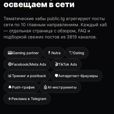
освещаем в сети
Тематические хабы public.tg агрегируют посты
сети по 10 главным направлениям. Каждый хаб
— отдельная страница с обзором, FAQ и
подборкой свежих постов из 3819 каналов.
🎰
💊
💘
iGaming partner
Nutra
Dating
🔵
🎬
Facebook/Meta Ads
TikTok Ads
📊
🛡
Трекинг и postback
Антидетект-браузеры
🔔
🤖
Push-трафик
AI-инструменты
✈️
Реклама в Telegram