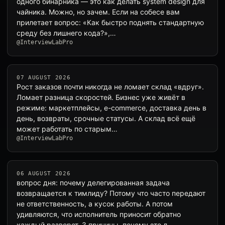
одного бинарника — это как делать system design для
чайника. Можно, но зачем. Если на собесе вам
прилетает вопрос: «Как быстро поднять стандартную
среду без лишнего кода?»,…
@InterviewLabPro
07 AUGUST 2026
Рост заказов почти никогда не ломает склад «вдруг».
Ломает разница скоростей. Бизнес уже живёт в
режиме: маркетплейсы, e-commerce, доставка день в
день, возвраты, срочные статусы. А склад всё ещё
может работать по старым…
@InterviewLabPro
06 AUGUST 2026
вопрос дня: почему делегированная задача
возвращается к тимлиду? Потому что часто передают
не ответственность, а кусок работы. А потом
удивляются, что исполнитель приносит обратно
каждый разворот. 3 причины, почему это л…