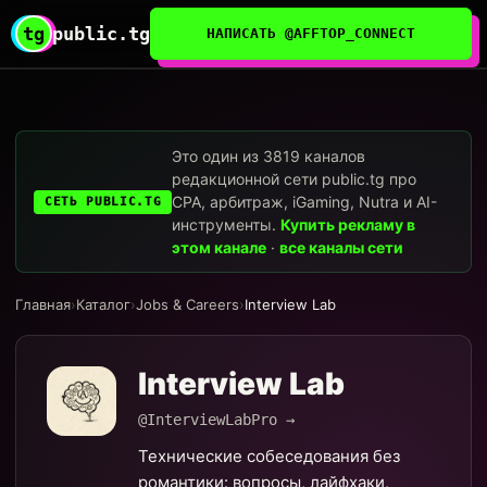
tg
public.tg
НАПИСАТЬ @AFFTOP_CONNECT
Это один из 3819 каналов
редакционной сети public.tg про
CPA, арбитраж, iGaming, Nutra и AI-
СЕТЬ PUBLIC.TG
инструменты.
Купить рекламу в
этом канале
·
все каналы сети
Главная
›
Каталог
›
Jobs & Careers
›
Interview Lab
Interview Lab
@InterviewLabPro →
Технические собеседования без
романтики: вопросы, лайфхаки,