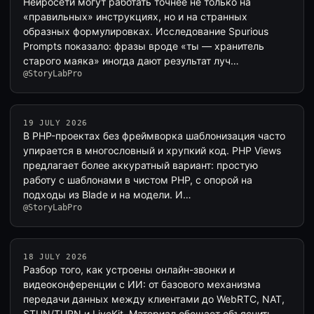
Нейросети могут работать точнее не только на
«правильных» инструкциях, но и на странных
образных формулировках. Исследование Spurious
Prompts показало: фразы вроде «ты — хранитель
старого маяка» иногда дают результат луч…
@StoryLabPro
19 JULY 2026
В PHP-проектах без фреймворка шаблонизация часто
упирается в многословный и хрупкий код. PHP Views
предлагает более аккуратный вариант: простую
работу с шаблонами в чистом PHP, с опорой на
подходы из Blade и на модели. И…
@StoryLabPro
18 JULY 2026
Разбор того, как устроены онлайн-звонки и
видеоконференции с ИИ: от базового механизма
передачи данных между клиентами до WebRTC, NAT,
STUN/TURN и LiveKit. Материал обещает объяснить