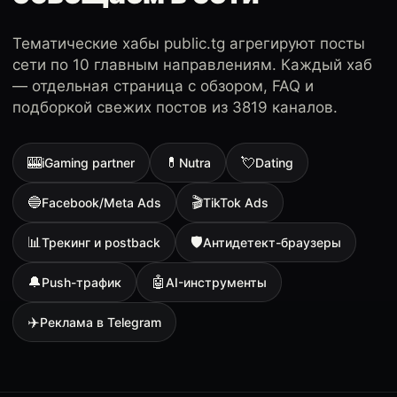
Тематические хабы public.tg агрегируют посты
сети по 10 главным направлениям. Каждый хаб
— отдельная страница с обзором, FAQ и
подборкой свежих постов из 3819 каналов.
🎰
💊
💘
iGaming partner
Nutra
Dating
🔵
🎬
Facebook/Meta Ads
TikTok Ads
📊
🛡
Трекинг и postback
Антидетект-браузеры
🔔
🤖
Push-трафик
AI-инструменты
✈️
Реклама в Telegram