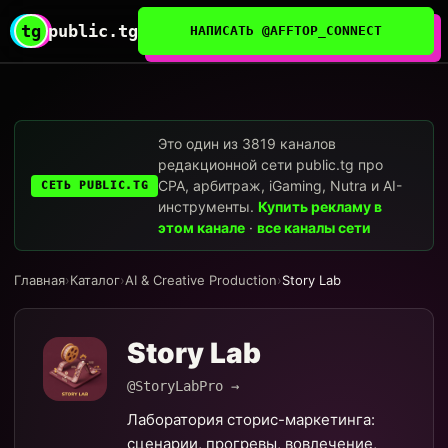
tg
public.tg
НАПИСАТЬ @AFFTOP_CONNECT
Это один из 3819 каналов
редакционной сети public.tg про
CPA, арбитраж, iGaming, Nutra и AI-
СЕТЬ PUBLIC.TG
инструменты.
Купить рекламу в
этом канале
·
все каналы сети
Главная
›
Каталог
›
AI & Creative Production
›
Story Lab
Story Lab
@StoryLabPro →
Лаборатория сторис-маркетинга:
сценарии, прогревы, вовлечение,