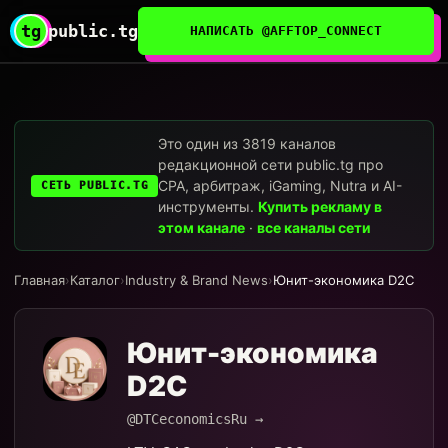
tg
public.tg
НАПИСАТЬ @AFFTOP_CONNECT
Это один из 3819 каналов
редакционной сети public.tg про
CPA, арбитраж, iGaming, Nutra и AI-
СЕТЬ PUBLIC.TG
инструменты.
Купить рекламу в
этом канале
·
все каналы сети
Главная
›
Каталог
›
Industry & Brand News
›
Юнит-экономика D2C
Юнит-экономика
D2C
@DTCeconomicsRu →