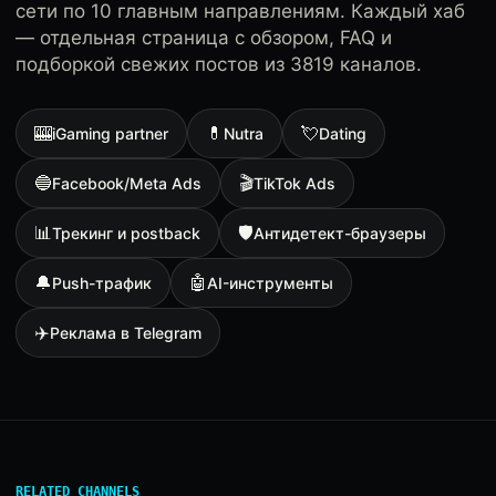
сети по 10 главным направлениям. Каждый хаб
— отдельная страница с обзором, FAQ и
подборкой свежих постов из 3819 каналов.
🎰
💊
💘
iGaming partner
Nutra
Dating
🔵
🎬
Facebook/Meta Ads
TikTok Ads
📊
🛡
Трекинг и postback
Антидетект-браузеры
🔔
🤖
Push-трафик
AI-инструменты
✈️
Реклама в Telegram
RELATED CHANNELS