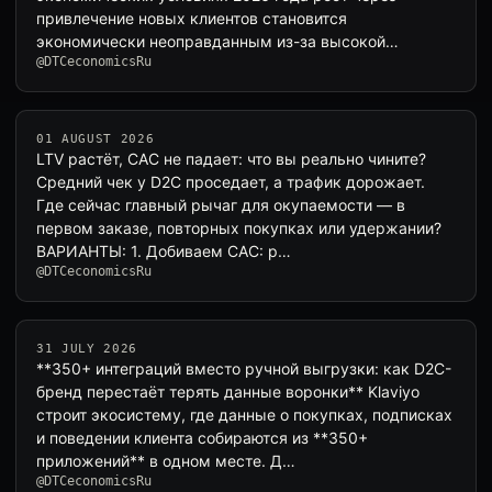
привлечение новых клиентов становится
экономически неоправданным из-за высокой
@DTCeconomicsRu
стоимости кон…
01 AUGUST 2026
LTV растёт, CAC не падает: что вы реально чините?
Средний чек у D2C проседает, а трафик дорожает.
Где сейчас главный рычаг для окупаемости — в
первом заказе, повторных покупках или удержании?
ВАРИАНТЫ: 1. Добиваем CAC: р…
@DTCeconomicsRu
31 JULY 2026
**350+ интеграций вместо ручной выгрузки: как D2C-
бренд перестаёт терять данные воронки** Klaviyo
строит экосистему, где данные о покупках, подписках
и поведении клиента собираются из **350+
приложений** в одном месте. Д…
@DTCeconomicsRu