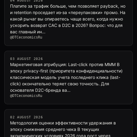
04 AUGUST 2026
Платите за трафик больше, чем позволяет payback, но
и retention проседает из‑за «переупаковки» промо. На
какой рычаг вы опираетесь чаще всего, когда нужно
ускорить возврат CAC в D2C в 2026? Вопрос: что для
вас главный ин…
@DTCeconomicsRu
03 AUGUST 2026
Маркетинговая атрибуция: Last-click против MMM В
эпоху privacy-first (приоритета конфиденциальности)
классическая модель учета последнего клика (last-
click) окончательно теряет свою точность. Для
основателя D2C-бренда ва…
@DTCeconomicsRu
02 AUGUST 2026
Методология оценки эффективности удержания в
эпоху снижения среднего чека В текущих
экономических условиях 2026 года рост через