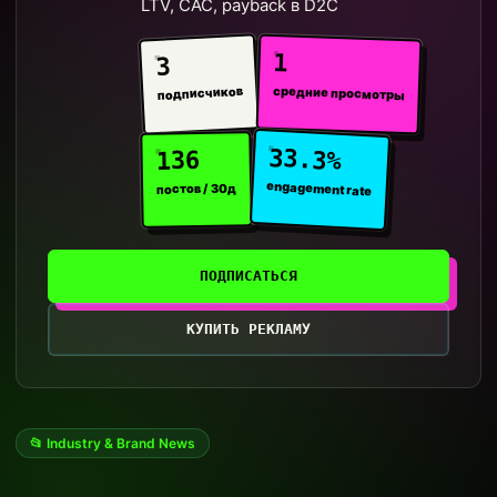
LTV, CAC, payback в D2C
1
3
средние просмотры
подписчиков
33.3%
136
engagement rate
постов / 30д
ПОДПИСАТЬСЯ
КУПИТЬ РЕКЛАМУ
📂 Industry & Brand News