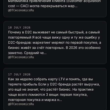
математика привлечения клиента (customer acquisition
cost — CAC) могла перекрываться мар…
@DTCeconomicsRu
18 JULY 2026
Почему в D2C выживает не самый быстрый, а самый
повторяемый Я всё чаще вижу одну и ту же ошибку у
D2C-брендов: маркетинг меряют по первой покупке, а
бизнес живёт за счёт повторных. В 2026 это особенно
заметно. Средний че…
@DTCeconomicsRu
17 JULY 2026
Как за неделю собрать карту LTV и понять, где вы
теряете прибыль Если у D2C-бренда растёт выручка,
это ещё не значит, что растёт бизнес. На практике
чаще всего ломаются 3 вещи: первая покупка,
повторная покупка и маржа н…
@DTCeconomicsRu