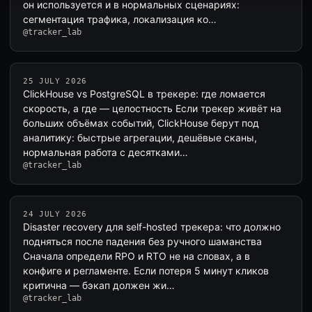
он используется и в нормальных сценариях:
сегментация трафика, локализация ко…
@tracker_lab
25 JULY 2026
ClickHouse vs PostgreSQL в трекере: где ломается
скорость, а где — целостность Если трекер живёт на
больших объёмах событий, ClickHouse берут под
аналитику: быстрые агрегации, дешёвые сканы,
нормальная работа с десятками…
@tracker_lab
24 JULY 2026
Disaster recovery для self-hosted трекера: что должно
подняться после падения без ручного шаманства
Сначала определи RPO и RTO не на словах, а в
конфиге и регламенте. Если потеря 5 минут кликов
критична — бэкап должен жи…
@tracker_lab