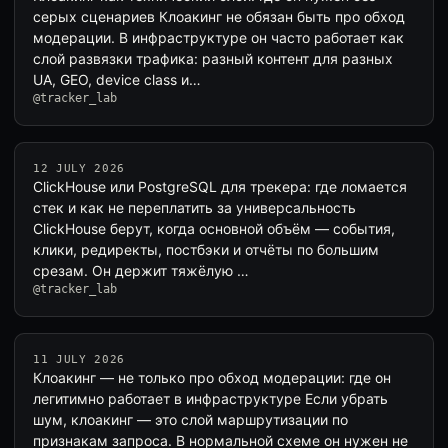
серых сценариев Клоакинг не обязан быть про обход
модерации. В инфраструктуре он часто работает как
слой развязки трафика: разный контент для разных
UA, GEO, device class и…
@tracker_lab
12 JULY 2026
ClickHouse или PostgreSQL для трекера: где ломается
стек и как не переплатить за универсальность
ClickHouse берут, когда основной объём — события,
клики, редиректы, постбэки и отчёты по большим
срезам. Он держит тяжёлую …
@tracker_lab
11 JULY 2026
Клоакинг — не только про обход модерации: где он
легитимно работает в инфраструктуре Если убрать
шум, клоакинг — это слой маршрутизации по
признакам запроса. В нормальной схеме он нужен не