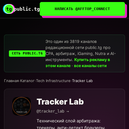
tg
public.tg
НАПИСАТЬ @AFFTOP_CONNECT
Это один из 3819 каналов
редакционной сети public.tg про
CPA, арбитраж, iGaming, Nutra и AI-
СЕТЬ PUBLIC.TG
инструменты.
Купить рекламу в
этом канале
·
все каналы сети
Главная
›
Каталог
›
Tech Infrastructure
›
Tracker Lab
Tracker Lab
@tracker_lab →
Технический слой арбитража:
трекеры, анти-детект браузеры,