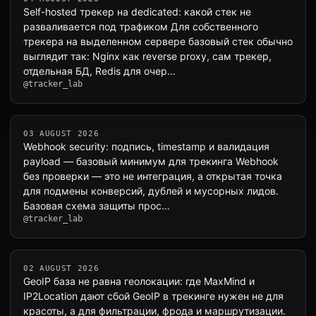
Self-hosted трекер на dedicated: какой стек не
разваливается под трафиком Для собственного
трекера на выделенном сервере базовый стек обычно
выглядит так: Nginx как reverse proxy, сам трекер,
отдельная БД, Redis для очер…
@tracker_lab
03 AUGUST 2026
Webhook security: подпись, timestamp и валидация
payload — базовый минимум для трекинга Webhook
без проверки — это не интеграция, а открытая точка
для подмены конверсий, дублей и мусорных лидов.
Базовая схема защиты прос…
@tracker_lab
02 AUGUST 2026
GeoIP база не равна геолокации: где MaxMind и
IP2Location дают сбой GeoIP в трекинге нужен не для
красоты, а для фильтрации, фрода и маршрутизации.