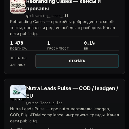
Rebranding Cases — кейсы и
провалы
@rebranding_cases_aff
Rebranding Cases — про кейсы ребрендингов: smell-
тесты, провалы и редкие победы с разбором. Канал
сети public.tg.
1 478
1
0.1%
ПОДПИСЧ.
ПРОСМ/ПОСТ
ER
ЦЕНА ПО
ОТКРЫТЬ
ЗАПРОСУ
Nutra Leads Pulse — COD / leadgen /
EU
@nutra_leads_pulse
Nutra Leads Pulse — про nutra-вертикаль: leadgen,
COD, EU/LATAM compliance, ингредиент-тренды. Канал
сети public.tg.