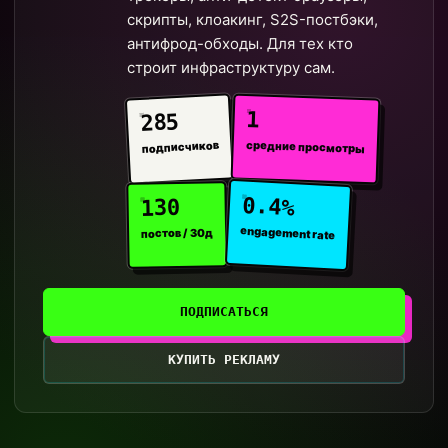
скрипты, клоакинг, S2S-постбэки,
антифрод-обходы. Для тех кто
строит инфраструктуру сам.
1
285
средние просмотры
подписчиков
0.4%
130
engagement rate
постов / 30д
ПОДПИСАТЬСЯ
КУПИТЬ РЕКЛАМУ