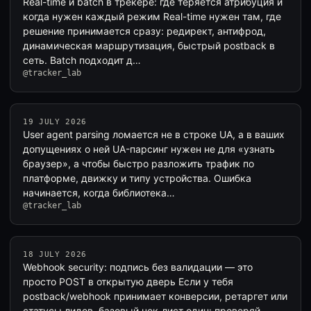
Real-time и batch в трекере: где теряется атрибуция и
когда нужен каждый режим Real-time нужен там, где
решение принимается сразу: редирект, антифрод,
динамическая маршрутизация, быстрый postback в
сеть. Batch подходит д…
@tracker_lab
19 JULY 2026
User agent parsing ломается не в строке UA, а в ваших
допущениях о ней UA-парсинг нужен не для «узнать
браузер», а чтобы быстро разложить трафик по
платформе, движку и типу устройства. Ошибка
начинается, когда библиотека…
@tracker_lab
18 JULY 2026
Webhook security: подпись без валидации — это
просто POST в открытую дверь Если у тебя
postback/webhook принимает конверсии, ретаргет или
статусы лидов, базовый чек-лист один: проверяй