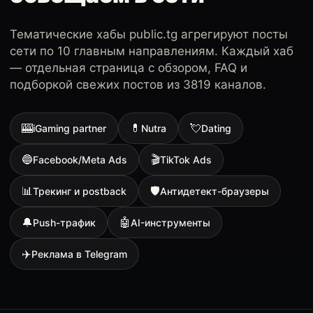
Тематические хабы public.tg агрегируют посты
сети по 10 главным направлениям. Каждый хаб
— отдельная страница с обзором, FAQ и
подборкой свежих постов из 3819 каналов.
🎰
💊
💘
iGaming partner
Nutra
Dating
🔵
🎬
Facebook/Meta Ads
TikTok Ads
📊
🛡
Трекинг и postback
Антидетект-браузеры
🔔
🤖
Push-трафик
AI-инструменты
✈️
Реклама в Telegram