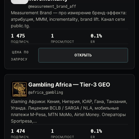
@measurement_brand_aff
Measurement Brand — про измерение бренд-эффекта:
атрибуция, MMM, incrementality, brand lift. Канал сети
public.tg.
1 475
1
0.1%
ПОДПИСЧ.
ПРОСМ/ПОСТ
ER
ЦЕНА ПО
ОТКРЫТЬ
ЗАПРОСУ
Gambling Africa — Tier-3 GEO
@africa_gambling
iGaming Африки: Кения, Нигерия, ЮАР, Гана, Танзания,
Уганда. Лицензии BCLB / SARGA / NLA, мобильные
платежи M-Pesa, MTN MoMo, Airtel Money. Операторы
Sportpesa,...
1 474
1
0.1%
ПОДПИСЧ.
ПРОСМ/ПОСТ
ER