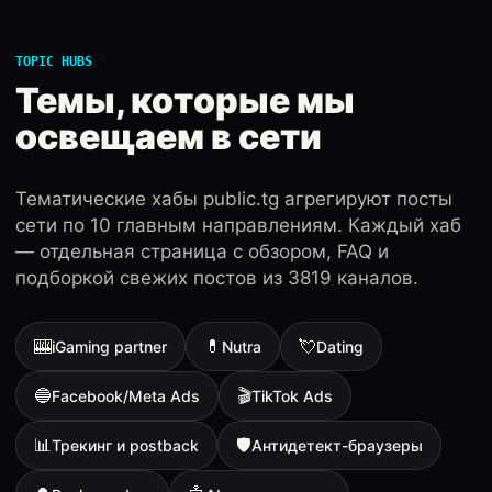
TOPIC HUBS
Темы, которые мы
освещаем в сети
Тематические хабы public.tg агрегируют посты
сети по 10 главным направлениям. Каждый хаб
— отдельная страница с обзором, FAQ и
подборкой свежих постов из 3819 каналов.
🎰
💊
💘
iGaming partner
Nutra
Dating
🔵
🎬
Facebook/Meta Ads
TikTok Ads
📊
🛡
Трекинг и postback
Антидетект-браузеры