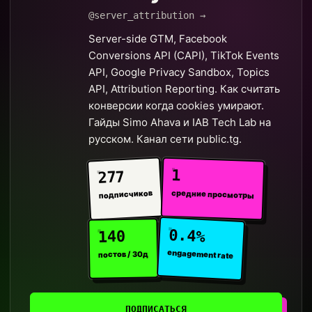
@server_attribution →
Server-side GTM, Facebook
Conversions API (CAPI), TikTok Events
API, Google Privacy Sandbox, Topics
API, Attribution Reporting. Как считать
конверсии когда cookies умирают.
Гайды Simo Ahava и IAB Tech Lab на
русском. Канал сети public.tg.
1
277
средние просмотры
подписчиков
0.4%
140
engagement rate
постов / 30д
ПОДПИСАТЬСЯ