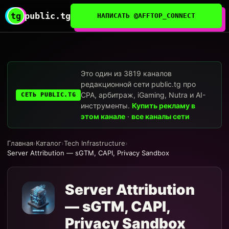
tg
public.tg
НАПИСАТЬ @AFFTOP_CONNECT
Это один из 3819 каналов
редакционной сети public.tg про
CPA, арбитраж, iGaming, Nutra и AI-
СЕТЬ PUBLIC.TG
инструменты.
Купить рекламу в
этом канале
·
все каналы сети
Главная
›
Каталог
›
Tech Infrastructure
›
Server Attribution — sGTM, CAPI, Privacy Sandbox
Server Attribution
— sGTM, CAPI,
Privacy Sandbox