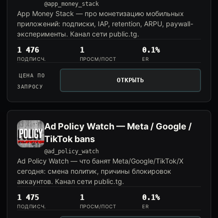
@app_money_stack
App Money Stack — про монетизацию мобильных
приложений: подписки, IAP, retention, ARPU, paywall-
эксперименты. Канал сети public.tg.
1 476
1
0.1%
ПОДПИСЧ.
ПРОСМ/ПОСТ
ER
ЦЕНА ПО
ОТКРЫТЬ
ЗАПРОСУ
Ad Policy Watch — Meta / Google /
TikTok bans
@ad_policy_watch
Ad Policy Watch — что банят Meta/Google/TikTok/X
сегодня: смена политик, причины блокировок
аккаунтов. Канал сети public.tg.
1 475
1
0.1%
ПОДПИСЧ.
ПРОСМ/ПОСТ
ER