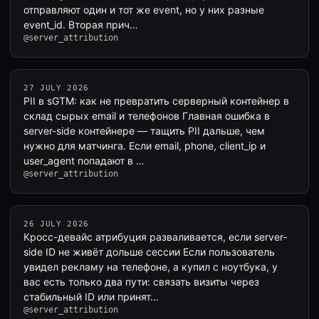
отправляют один и тот же event, но у них разные
event_id. Вторая прич…
@server_attribution
27 JULY 2026
PII в sGTM: как не превратить серверный контейнер в
склад сырых email и телефонов Главная ошибка в
server-side контейнере — тащить PII дальше, чем
нужно для матчинга. Если email, phone, client_ip и
user_agent попадают в …
@server_attribution
26 JULY 2026
Кросс-девайс атрибуция разваливается, если server-
side ID не живёт дольше сессии Если пользователь
увидел рекламу на телефоне, а купил с ноутбука, у
вас есть только два пути: связать визиты через
стабильный ID или принят…
@server_attribution