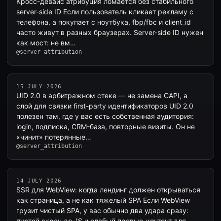
Кросс-девайс атрибуция ломается без стабильного
server-side ID Если пользователь кликает рекламу с
телефона, а покупает с ноутбука, fbp/fbc и client_id
часто живут в разных браузерах. Server-side ID нужен
как мост: не вм…
@server_attribution
15 JULY 2026
UID 2.0 в арбитражном стеке — не замена CAPI, а
слой для связки first-party идентификаторов UID 2.0
полезен там, где у вас есть собственная аудитория:
login, подписка, CRM-база, повторные визиты. Он не
«чинит» потерянные…
@server_attribution
14 JULY 2026
SSR для WebView: когда лендинг должен открываться
как страница, а не как тяжелый SPA Если WebView
грузит чистый SPA, у вас обычно два удара сразу:
пустой экран до JS и слабый превью-контент для