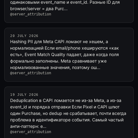
одинаковыми event_name и event_id. Разные ID для
browser/server = два Purc…
@server_attribution
20 JULY 2026
Hashing PII для Meta CAPI ломают не хешем, а
нормализацией Если email/phone хешируются «как
есть», Event Match Quality падает, даже когда поля
формально заполнены. Meta сравнивает уже
нормализованные значения, поэтому ош…
@server_attribution
19 JULY 2026
Deduplication в CAPI ломается не из-за Meta, а из-за
event_id и порядка отправки Если Pixel и CAPI шлют
один Purchase, но dedup не срабатывает, почти всегда
проблема в идентификаторе события. Самый частый
анти-паттерн: e…
@server_attribution