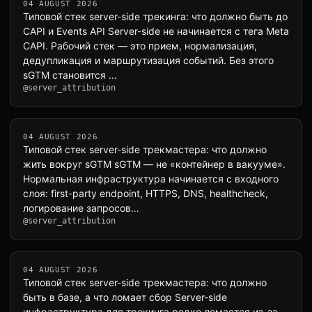
04 AUGUST 2026
Типовой стек server-side трекинга: что должно быть до
CAPI и Events API Server-side не начинается с тега Meta
CAPI. Рабочий стек — это прием, нормализация,
дедупликация и маршрутизация событий. Без этого
sGTM становится …
@server_attribution
04 AUGUST 2026
Типовой стек server-side трекмастера: что должно
жить вокруг sGTM sGTM — не «контейнер в вакууме».
Нормальная инфраструктура начинается с входного
слоя: first-party endpoint, HTTPS, DNS, healthcheck,
логирование запросов…
@server_attribution
04 AUGUST 2026
Типовой стек server-side трекмастера: что должно
быть в базе, а что ломает сбор Server-side
инфраструктура для трекинга редко ломается из-за