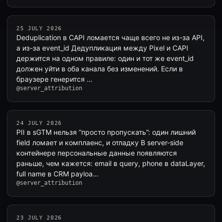
25 JULY 2026
Deduplication в CAPI ломается чаще всего не из-за API,
а из-за event_id Дедупликация между Pixel и CAPI
держится на одном правиле: один и тот же event_id
должен уйти в оба канала без изменений. Если в
браузере генерится …
@server_attribution
24 JULY 2026
PII в sGTM нельзя “просто пропускать”: один лишний
field ломает и комплаенс, и отладку В server-side
контейнере персональные данные появляются
раньше, чем кажется: email в query, phone в dataLayer,
full name в CRM payloa…
@server_attribution
23 JULY 2026