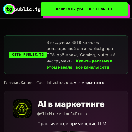
tg
public.tg
НАПИСАТЬ @AFFTOP_CONNECT
Это один из 3819 каналов
редакционной сети public.tg про
CPA, арбитраж, iGaming, Nutra и AI-
СЕТЬ PUBLIC.TG
инструменты.
Купить рекламу в
этом канале
·
все каналы сети
Главная
›
Каталог
›
Tech Infrastructure
›
AI в маркетинге
AI в маркетинге
@AIinMarketingRuPro →
Практическое применение LLM