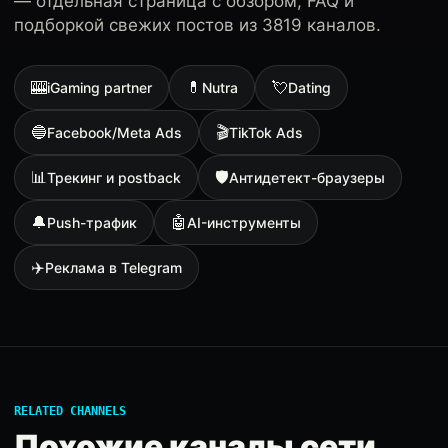
— отдельная страница с обзором, FAQ и
подборкой свежих постов из 3819 каналов.
🎰
💊
💘
iGaming partner
Nutra
Dating
🔵
🎬
Facebook/Meta Ads
TikTok Ads
📊
🛡
Трекинг и postback
Антидетект-браузеры
🔔
🤖
Push-трафик
AI-инструменты
✈️
Реклама в Telegram
RELATED CHANNELS
Похожие каналы сети