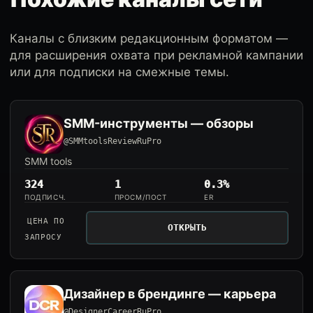
Каналы с близким редакционным форматом —
для расширения охвата при рекламной кампании
или для подписки на смежные темы.
SMM-инструменты — обзоры
@SMMtoolsReviewRuPro
SMM tools
324
1
0.3%
ПОДПИСЧ.
ПРОСМ/ПОСТ
ER
ЦЕНА ПО
ОТКРЫТЬ
ЗАПРОСУ
Дизайнер в брендинге — карьера
@DesignerCareerRuPro