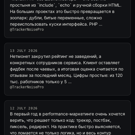
простыня из `include`, `echo` и ручной сборки HTML.
На больших проектах это быстро превращается в
зоопарк: дубли, битые переменные, сложно
переиспользовать куски интерфейса. PHP …
@TrackerNoisePro
13 JULY 2026
Нетмонет закрутил рейтинг не заведений, а
конкретных сотрудников сервиса. Клиент оставляет
фидбек после чаевых, а итоговая оценка считается по
отзывам за последний месяц. Цифры простые: из 120
тыс. работников только у 5 …
@TrackerNoisePro
12 JULY 2026
В первый год в performance-маркетинге очень хочется
верить, что решает только код: трекер, постбэк,
пиксель, редирект. На практике быстро выясняется,
что ломается не только логика, но и весь контур