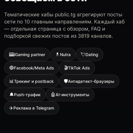
Тематические хабы public.tg агрегируют посты
сети по 10 главным направлениям. Каждый хаб
— отдельная страница с обзором, FAQ и
подборкой свежих постов из 3819 каналов.
🎰
💊
💘
iGaming partner
Nutra
Dating
🔵
🎬
Facebook/Meta Ads
TikTok Ads
📊
🛡
Трекинг и postback
Антидетект-браузеры
🔔
🤖
Push-трафик
AI-инструменты
✈️
Реклама в Telegram