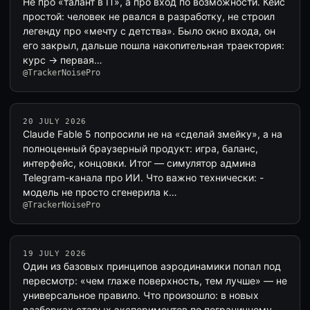
Не про «талант в IT», а про вход по возможности. Кейс
простой: человек не рвался в разработку, не строил
легенду про «мечту с детства». Было окно входа, он
его закрыл, дальше пошла накопительная траектория:
курс → первая…
@TrackerNoisePro
20 JULY 2026
Claude Fable 5 попросили не на «сделай змейку», а на
полноценный браузерный продукт: игра, баланс,
интерфейс, концовки. Итог — симулятор админа
Telegram-канала про ИИ. Что важно технически: -
модель не просто сгенерила к…
@TrackerNoisePro
19 JULY 2026
Один из базовых принципов аэродинамики попал под
пересмотр: «чем глаже поверхность, тем лучше» — не
универсальное правило. Что произошло: в новых
разборках старых экспериментов по пограничному