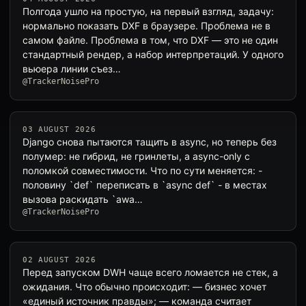
Полгода ушло на простую, на первый взгляд, задачу:
нормально показать DXF в браузере. Проблема не в
самом файле. Проблема в том, что DXF — это не один
стандартный рендер, а набор интерпретаций. У одного
вьюера линии съез…
@TrackerNoisePro
03 AUGUST 2026
Django снова пытаются тащить в async, но теперь без
полумер: не гибрид, не гринлеты, а async-only с
поломкой совместимости. Что по сути меняется: -
половину `def` переписать в `async def` - в местах
вызова раскидать `awa…
@TrackerNoisePro
02 AUGUST 2026
Перед запуском DWH чаще всего ломается не стек, а
ожидания. Что обычно происходит: — бизнес хочет
«единый источник правды»; — команда считает