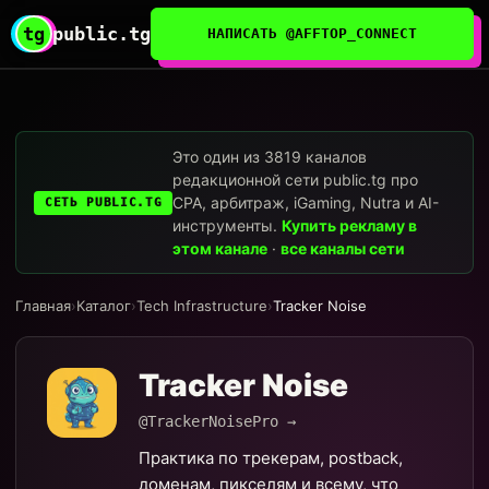
tg
public.tg
НАПИСАТЬ @AFFTOP_CONNECT
Это один из 3819 каналов
редакционной сети public.tg про
CPA, арбитраж, iGaming, Nutra и AI-
СЕТЬ PUBLIC.TG
инструменты.
Купить рекламу в
этом канале
·
все каналы сети
Главная
›
Каталог
›
Tech Infrastructure
›
Tracker Noise
Tracker Noise
@TrackerNoisePro →
Практика по трекерам, postback,
доменам, пикселям и всему, что