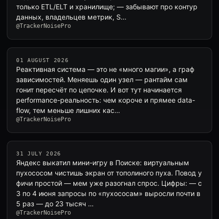
только ETL/ELT и хранилище; — забывают про контур
данных, владельцев метрик, S…
@TrackerNoisePro
01 AUGUST 2026
Реактивная система — это не «много магии», а граф
зависимостей. Меняешь один узел — рантайм сам
гонит пересчёт по цепочке. И вот тут начинается
performance-реальность: чем короче и прямее data-
flow, тем меньше лишних кас…
@TrackerNoisePro
31 JULY 2026
Яндекс выкатил мини-игру в Поиске: виртуальным
пухососом чистишь экран от тополиного пуха. Повод у
фичи простой — мем уже разогнал спрос. Цифры: — с
3 по 4 июня запросы по «пухососам» выросли почти в
5 раз — до 23 тысяч …
@TrackerNoisePro