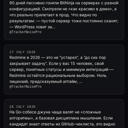
90 дней пассивно гоняли BitNinja на серверах с разной
конфигурацией. Смотрели не «как красиво в демо», а
что реально прилетает в прод. Что видно по
результатам: — пустой сервер тоже постоянно сканят;
— WordPress ловит за…
@TrackerNoisePro
27 JULY 2026
Redmine в 2026 — это не “устарел”, а “до сих пор
закрывает задачу”. Если у вас 15 человек, свой
сервер, понятные статусы и минимум интеграций —
Redmine остаётся рациональным выбором. Ноль
лицензий, предсказуемый аптайм, …
@TrackerNoisePro
26 JULY 2026
На Go-собесе джуна чаще валят не «сложные
алгоритмы», а базовая дисциплина мышления. Если
кандидат знает ответы из GitHub-чеклиста, это видно