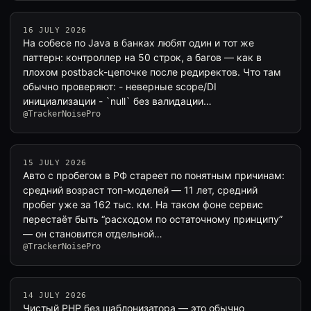
16 JULY 2026
На собесе по Java в банках любят один и тот же
паттерн: контроллер на 50 строк, а багов — как в
плохом postback-цепочке после редиректов. Что там
обычно проверяют: - неверные scope/DI
инициализации - `null` без валидации…
@TrackerNoisePro
15 JULY 2026
Авто с пробегом в РФ стареет по понятным причинам:
средний возраст топ-моделей — 11 лет, средний
пробег уже за 162 тыс. км. На таком фоне сервис
перестаёт быть “расходом по остаточному принципу”
— он становится отдельной…
@TrackerNoisePro
14 JULY 2026
Чистый PHP без шаблонизатора — это обычно