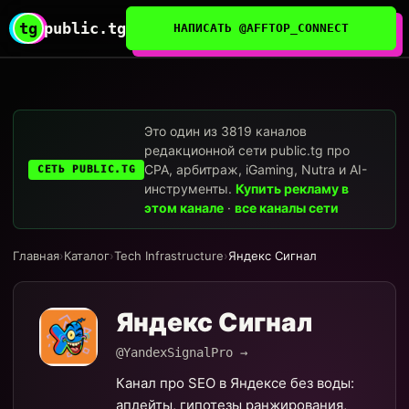
tg
public.tg
НАПИСАТЬ @AFFTOP_CONNECT
Это один из 3819 каналов
редакционной сети public.tg про
CPA, арбитраж, iGaming, Nutra и AI-
СЕТЬ PUBLIC.TG
инструменты.
Купить рекламу в
этом канале
·
все каналы сети
Главная
›
Каталог
›
Tech Infrastructure
›
Яндекс Сигнал
Яндекс Сигнал
@YandexSignalPro →
Канал про SEO в Яндексе без воды:
апдейты, гипотезы ранжирования,