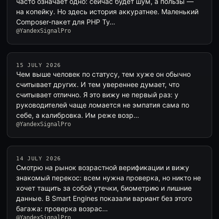
часто означает одно: сейчас будет шум, а пользы —
на копейку. Но здесь история аккуратнее. Маленький
Composer-пакет для PHP Ty…
@YandexSignalPro
15 JULY 2026
Чем выше человек по статусу, тем хуже он обычно
считывает других. И тем увереннее думает, что
считывает отлично. Я это вижу не первый раз: у
руководителей чаще ломается не эмпатия сама по
себе, а калибровка. Им реже возр…
@YandexSignalPro
14 JULY 2026
Смотрю на рынок возрастной верификации и вижу
знакомый перекос: всем нужна проверка, но никто не
хочет тащить за собой утечки, биометрию и лишние
данные. В Smart Engines показали вариант без этого
багажа: проверка возрас…
@YandexSignalPro