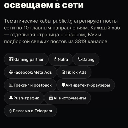
освещаем в сети
Тематические хабы public.tg агрегируют посты
сети по 10 главным направлениям. Каждый хаб
— отдельная страница с обзором, FAQ и
подборкой свежих постов из 3819 каналов.
🎰
💊
💘
iGaming partner
Nutra
Dating
🔵
🎬
Facebook/Meta Ads
TikTok Ads
📊
🛡
Трекинг и postback
Антидетект-браузеры
🔔
🤖
Push-трафик
AI-инструменты
✈️
Реклама в Telegram