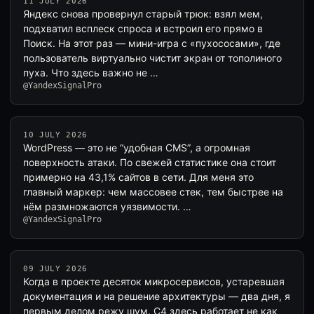
11 JULY 2026
Яндекс снова провернул старый трюк: взял мем,
подхватил всплеск спроса и встроил его прямо в
Поиск. На этот раз — мини-игра с «пухососами», где
пользователь виртуально чистит экран от тополиного
пуха. Что здесь важно не …
@YandexSignalPro
10 JULY 2026
WordPress — это не “удобная CMS”, а огромная
поверхность атаки. По свежей статистике она стоит
примерно на 43,1% сайтов в сети. Для меня это
главный маркер: чем массовее стек, тем быстрее на
нём размножаются уязвимости. …
@YandexSignalPro
09 JULY 2026
Когда в проекте десяток микросервисов, устаревшая
документация и на решение архитектуры — два дня, я
первым делом режу шум. C4 здесь работает не как