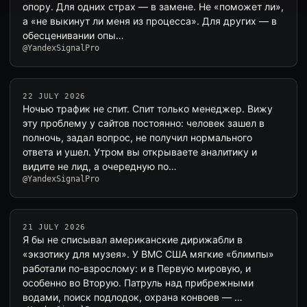
опору. Для одних страх — в замене. Не «поможет ли»,
а «не выкинут ли меня из процесса». Для других — в
обесценивании опы…
@YandexSignalPro
22 JULY 2026
Ночью трафик не спит. Спит только менеджер. Вижу
эту проблему у сайтов постоянно: человек зашел в
полночь, задал вопрос, не получил нормального
ответа и ушел. Утром вы открываете аналитику и
видите не лид, а очередную по…
@YandexSignalPro
21 JULY 2026
Я бы не списывал американские дирижабли в
«экзотику для музея». У ВМС США мягкие «блимпы»
работали по-взрослому: и в Первую мировую, и
особенно во Вторую. Патруль над прибрежными
водами, поиск подлодок, охрана конвоев — …