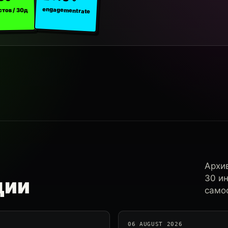
engagement rate
стов / 30д
Архи
30 и
ции
самос
06 AUGUST 2026