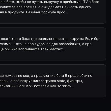
я в боте, чтобы не путать выручку с прибылью LTV в боте
принес за всё время», а ожидаемая ценность одного
зни в продукте. Базовая формула прос…
я платёжного бота: где реально теряется выручка Если бот
жима — это не про «удобнее для разработки», а про
ица обычно всплывает в трёх местах:…
аще ломает не код, а прод-логика бота В проде обычно
ры, а всё вокруг них: загрузка state, фильтры,
ализации. Если в v2 бот «сам как-то жил»…