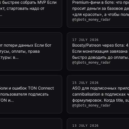
ых быстрее собрать MVP Если
Premium-фичи в боте: что пря
кт, стартовать надо от
просит деньги за базовое д
а…
«для красоты», а чтобы пол
@tgbots_money_radar
17 JULY 2026
от потери данных Если бот
Boosty/Patreon через бота:
тусы, оплаты, права
Если монетизация завязана 
ктуры: в…
быстро доводить до оплаты.
@tgbots_money_radar
15 JULY 2026
боли и ошибок TON Connect
ASO для подписочных прило
т пользователя подписать
cannibalisation в подписках
 TON и…
формулировок. Когда title, sub
@tgbots_money_radar
13 JULY 2026