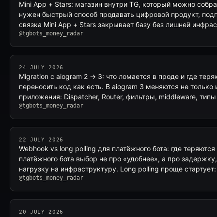
Mini App + Stars: магазин внутри TG, который можно собра
нужен быстрый способ продавать цифровой продукт, подпи
связка Mini App + Stars закрывает базу без лишней инфра
@tgbots_money_radar
24 JULY 2026
Migration с aiogram 2 → 3: что ломается в проде и где те
переносить код как есть. В aiogram 3 меняются не только 
приложения: Dispatcher, Router, фильтры, middleware, типы
@tgbots_money_radar
22 JULY 2026
Webhook vs long polling для платёжного бота: где теряютс
платёжного бота выбор не про «удобнее», а про задержку,
нагрузку на инфраструктуру. Long polling проще стартует
@tgbots_money_radar
20 JULY 2026