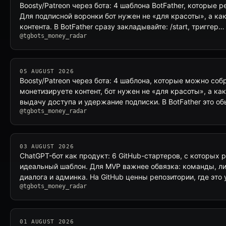
Boosty/Patreon через бота: 4 шаблона BotFather, которые 
Для подписной воронки бот нужен не «для красоты», а как
контента. В BotFather сразу закладывайте: /start, триггер…
@tgbots_money_radar
05 AUGUST 2026
Boosty/Patreon через бота: 4 шаблона, которые можно собр
монетизируете контент, бот нужен не «для красоты», а как
выдачу доступа и удержание подписки. В BotFather это о
@tgbots_money_radar
03 AUGUST 2026
ChatGPT-бот как продукт: 6 GitHub-стартеров, с которых 
идеальный шаблон. Для MVP важнее обвязка: команды, ли
диалога и админка. На GitHub ценны репозитории, где эт
@tgbots_money_radar
01 AUGUST 2026