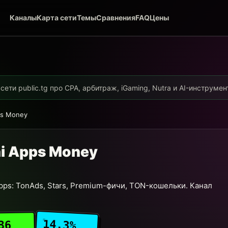
Каналы
Карта сети
Темы
Сравнения
FAQ
Цены
ети public.tg про CPA, арбитраж, iGaming, Nutra и AI-инструме
ps Money
ni Apps Money
pps: TonAds, Stars, Premium-фичи, TON-кошельки. Канал
14.3%
36