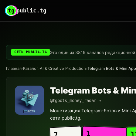
tg
public.tg
Это один из 3819 каналов редакционной с
СЕТЬ PUBLIC.TG
Главная
›
Каталог
›
AI & Creative Production
›
Telegram Bots & Mini Ap
Telegram Bots & Mi
@tgbots_money_radar →
Монетизация Telegram-ботов и Mini A
сети public.tg.
1
1
7