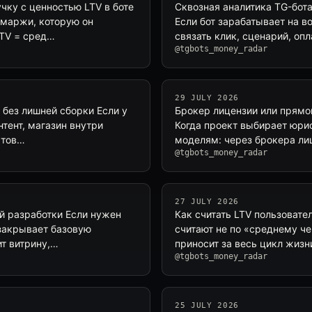
учку с ценностью LTV в боте
Сквозная аналитика TG-бота:
 маржи, которую он
Если бот зарабатывает на в
LTV = сред…
связать клик, сценарий, опл
@tgbots_money_radar
29 JULY 2026
р без лишней сборки Если у
Брокер лицензии или прямой
тент, магазин внутри
Когда проект выбирает юри
 тов…
моделям: через брокера ли
@tgbots_money_radar
27 JULY 2026
ей разработки Если нужен
Как считать LTV пользовател
 закрывает базовую
считают не по «среднему че
ит витрину,…
приносит за весь цикл жизн
@tgbots_money_radar
25 JULY 2026