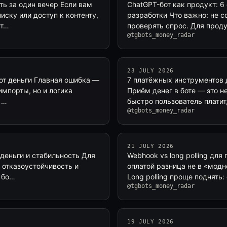
ть за один вечер Если вам
ChatGPT-бот как продукт: 6
ску или доступ к контенту,
разработки Что важно: не со
ст…
проверять спрос. Для прод
@tgbots_money_radar
23 JULY 2026
ряют деньги Главная ошибка —
7 платёжных инструментов д
импорты, но и логика
Приём денег в боте — это не
 …
быстро пользователь платит
@tgbots_money_radar
21 JULY 2026
я деньги и стабильность Для
Webhook vs long polling для
 отказоустойчивость и
оплатой разница не в «модн
: бо…
Long polling проще поднять
@tgbots_money_radar
19 JULY 2026