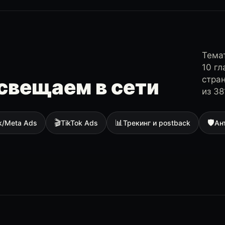
Темат
10 г
стра
свещаем в сети
из 38
🎬
📊
🛡
k/Meta Ads
TikTok Ads
Трекинг и postback
Ан