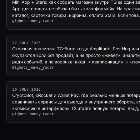
Mini App + Stars: как собрать магазин внутри TG за один в
App для продаж не обязан быть «платформой». На практик
каталог, карточка товара, корзина, оплата Stars. Если тов
@tgbots_money_radar
12 JULY 2026
Сквозная аналитика TG-бота: когда Amplitude, PostHog ил
окупаются Если бот продаёт, а не просто «живет», аналит
ради событий, а по воронке: вход → квалификация → клю
@tgbots_money_radar
10 JULY 2026
CryptoBot, xRocket и Wallet Pay: где реально меньше поте
сравнивать сервисы для вывода и внутреннего оборота, с
«комиссию в интерфейсе». Считайте полную потерю: ввод
@tgbots_money_radar