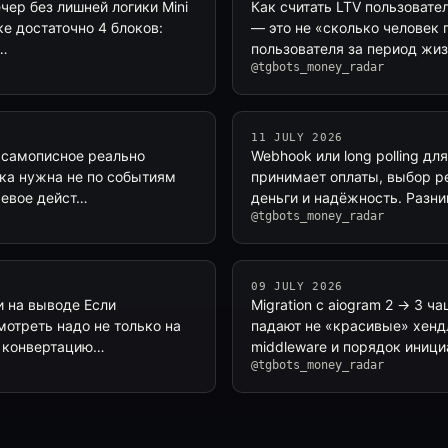
ечер без лишней логики Mini
Как считать LTV пользовател
е достаточно 4 блоков:
— это не «сколько человек 
а…
пользователя за период жи
@tgbots_money_radar
11 JULY 2026
и самописное реально
Webhook или long polling дл
ика нужна не по событиям
принимает оплаты, выбор ре
чевое дейст…
деньги и надёжность. Разн
@tgbots_money_radar
09 JULY 2026
ри на выводе Если
Migration с aiogram 2 → 3 ч
мотреть надо не только на
падают не «красивые» хендле
, конвертацию…
middleware и порядок иници
@tgbots_money_radar