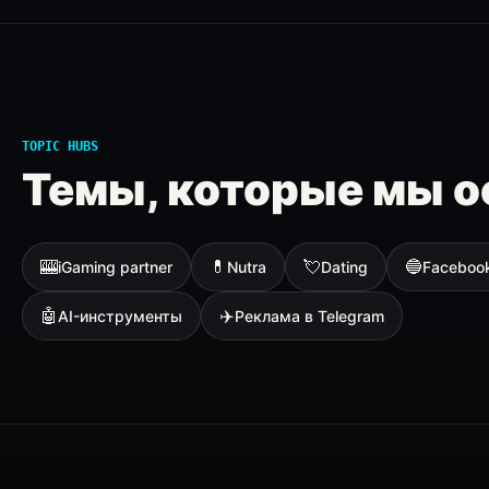
TOPIC HUBS
Темы, которые мы о
🎰
💊
💘
🔵
iGaming partner
Nutra
Dating
Faceboo
🤖
✈️
AI-инструменты
Реклама в Telegram