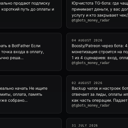
реально продают подписку
Юрчистота TG-бота: где чащ
 короткий путь до оплаты и
принимает деньги, у вас до
услугу и кто закрывает чек
@tgbots_money_radar
04 AUGUST 2026
ать в BotFather Если
Boosty/Patreon через бота: 
 точка входа в оплату,
монетизация строится на по
бычно реша…
1 из 4 сценариев: вход, оп
@tgbots_money_radar
02 AUGUST 2026
реально начать Не ищите
Backup чатов и настроек бот
миты, оплата, память
отвечает за лиды, оплаты ил
о уже собрано…
как часть операции. Падает
@tgbots_money_radar
31 JULY 2026