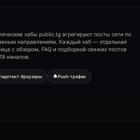
ические хабы public.tg агрегируют посты сети по
лавным направлениям. Каждый хаб — отдельная
ница с обзором, FAQ и подборкой свежих постов
19 каналов.
🔔
тидетект-браузеры
Push-трафик