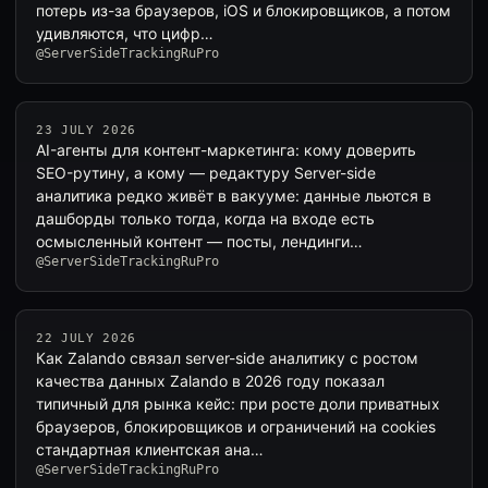
потерь из-за браузеров, iOS и блокировщиков, а потом
удивляются, что цифр…
@ServerSideTrackingRuPro
23 JULY 2026
AI-агенты для контент-маркетинга: кому доверить
SEO-рутину, а кому — редактуру Server-side
аналитика редко живёт в вакууме: данные льются в
дашборды только тогда, когда на входе есть
осмысленный контент — посты, лендинги…
@ServerSideTrackingRuPro
22 JULY 2026
Как Zalando связал server-side аналитику с ростом
качества данных Zalando в 2026 году показал
типичный для рынка кейс: при росте доли приватных
браузеров, блокировщиков и ограничений на cookies
стандартная клиентская ана…
@ServerSideTrackingRuPro