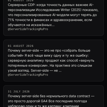
02 AUGUST 2026
Серверные CDP: когда точность данных важнее AI-
персонализации Исследование Writer (2025) показало,
что персонализированные AI-модели могут терять до
71% точности в финансах и здравоохранении, если
обучаются на искажённых…
@ServerSideTrackingRuPro
01 AUGUST 2026
Почему server-side — это не про «собрать больше
событий» Я всё чаще вижу одну и ту же ошибку:
серверную аналитику продают как способ «вернуть
потерянные конверсии». На практике это слишком
узкий взгляд. Server-side — не …
@ServerSideTrackingRuPro
31 JULY 2026
Почему server-side без нормального data contract —
это просто дорогой GA4 Все последние полгода
наблюдаю одну и ту же картину: компании