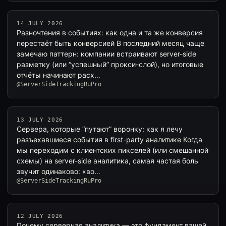
14 JULY 2026
Разночтения в событиях: как одна и та же конверсия
перестаёт быть конверсией В последний месяц чаще
замечаю паттерн: компании встраивают server-side
разметку (или “успешный” прокси-слой), но итоговые
отчёты начинают расх…
@ServerSideTrackingRuPro
13 JULY 2026
Сервера, которые “путают” воронку: как я лечу
разъехавшиеся события в first-party аналитике Когда
мы переходим с клиентских пикселей (или смешанной
схемы) на server-side аналитика, самая частая боль
звучит одинаково: «во…
@ServerSideTrackingRuPro
12 JULY 2026
Почему серверная аналитика — это фундамент вашей