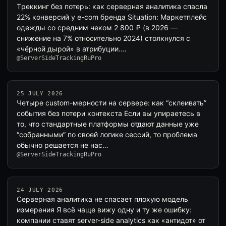
Tреккинг без потерь: как серверная аналитика спасла
22% конверсий у e-com бренда Situation: Маркетплейс
одежды со средним чеком 2 800 ₽ (в 2026 —
снижение на 7% относительно 2024) столкнулся с
«чёрной дырой» в атрибуции.…
@ServerSideTrackingRuPro
25 JULY 2026
Четыре custom-мерности на сервере: как “склеивать”
события без потери контекста Если вы упираетесь в
то, что стандартные платформы отдают данные уже
“собранными” по своей логике сессий, то проблема
обычно решается не нас…
@ServerSideTrackingRuPro
24 JULY 2026
Серверная аналитика не спасает плохую модель
измерения Я всё чаще вижу одну и ту же ошибку:
компании ставят server-side analytics как «антидот» от