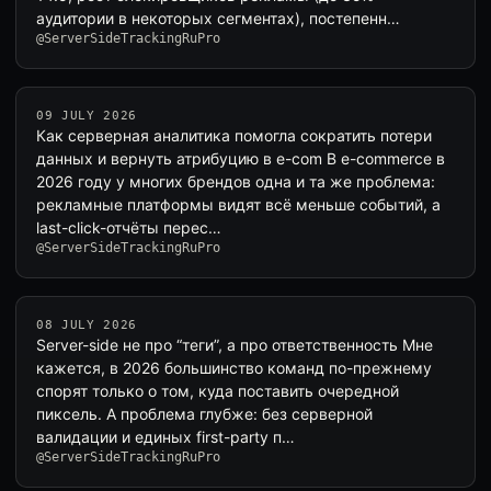
аудитории в некоторых сегментах), постепенн…
@ServerSideTrackingRuPro
09 JULY 2026
Как серверная аналитика помогла сократить потери
данных и вернуть атрибуцию в e-com В e-commerce в
2026 году у многих брендов одна и та же проблема:
рекламные платформы видят всё меньше событий, а
last-click-отчёты перес…
@ServerSideTrackingRuPro
08 JULY 2026
Server-side не про “теги”, а про ответственность Мне
кажется, в 2026 большинство команд по-прежнему
спорят только о том, куда поставить очередной
пиксель. А проблема глубже: без серверной
валидации и единых first-party п…
@ServerSideTrackingRuPro