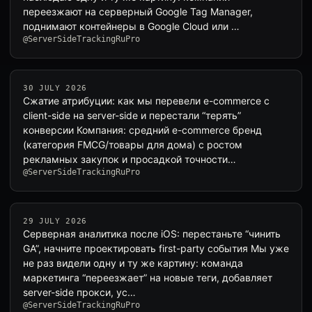
переезжают на серверный Google Tag Manager,
поднимают контейнеры в Google Cloud или …
@ServerSideTrackingRuPro
30 JULY 2026
Сжатие атрибуции: как мы перевели e-commerce с
client-side на server-side и перестали “терять”
конверсии Компания: средний e-commerce бренд
(категория FMCG/товары для дома) с ростом
рекламных закупок и просадкой точности…
@ServerSideTrackingRuPro
29 JULY 2026
Серверная аналитика после iOS: перестаньте “чинить
GA”, начните проектировать first-party события Мы уже
не раз видели одну и ту же картину: команда
маркетинга “переезжает” на новые теги, добавляет
server-side прокси, ус…
@ServerSideTrackingRuPro