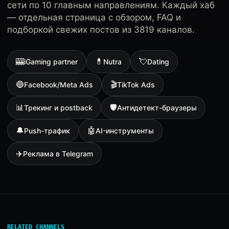
сети по 10 главным направлениям. Каждый хаб
— отдельная страница с обзором, FAQ и
подборкой свежих постов из 3819 каналов.
🎰
💊
💘
iGaming partner
Nutra
Dating
🔵
🎬
Facebook/Meta Ads
TikTok Ads
📊
🛡
Трекинг и postback
Антидетект-браузеры
🔔
🤖
Push-трафик
AI-инструменты
✈️
Реклама в Telegram
RELATED CHANNELS