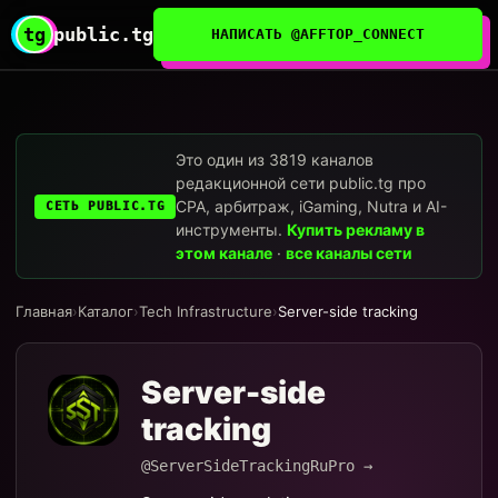
tg
public.tg
НАПИСАТЬ @AFFTOP_CONNECT
Это один из 3819 каналов
редакционной сети public.tg про
CPA, арбитраж, iGaming, Nutra и AI-
СЕТЬ PUBLIC.TG
инструменты.
Купить рекламу в
этом канале
·
все каналы сети
Главная
›
Каталог
›
Tech Infrastructure
›
Server-side tracking
Server-side
tracking
@ServerSideTrackingRuPro →