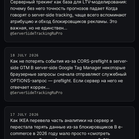
Серверный трекинг как база для LTV-моделирования:
почему без него точность прогнозов падает Когда
говорят о server-side tracking, чаще всего вспоминают
атрибуцию и обход блокировщиков рекламы. Это
важная, но не единствен…
@ServerSideTrackingRuPro
18 JULY 2026
Как не потерять события из-за CORS-preflight в server-
side GTM В server-side Google Tag Manager некоторые
браузерные запросы сначала отправляют служебный
OPTIONS-запрос — preflight. Если сервер на него не
отвечает коррек…
@ServerSideTrackingRuPro
17 JULY 2026
Как IKEA перевела часть аналитики на сервер и
перестала терять данные из-за блокировщиков В e-
commerce в 2026 году мало просто «смотреть