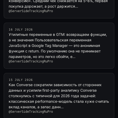
конверсию». Средний чек снижается на 5–8%, первая
покупка дорожает, а рост держится…
@ServerSideTrackingRuPro
16 JULY 2026
Утилитные переменные в GTM: возвращаем функции,
а не значения Пользовательская переменная
JavaScript в Google Tag Manager — это анонимная
функция с return. По умолчанию она не принимает
параметров, но это легко обойти, е…
@ServerSideTrackingRuPro
15 JULY 2026
Как Converse сократили зависимость от сторонних
данных и усилили first-party аналитику Converse
столкнулись с типичной для 2026 года задачей:
классическая performance-модель стала хуже считать
вклад каналов, а запас данн…
@ServerSideTrackingRuPro