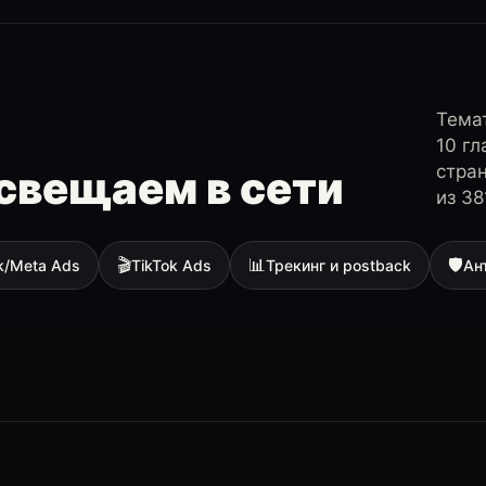
Темат
10 г
стра
свещаем в сети
из 38
🎬
📊
🛡
k/Meta Ads
TikTok Ads
Трекинг и postback
Ан