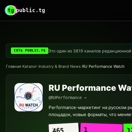
tg
public.tg
Это один из 3819 каналов редакционной с
СЕТЬ PUBLIC.TG
Главная
›
Каталог
›
Industry & Brand News
›
RU Performance Watch
RU Performance Wa
@RUPerformance →
Performance-маркетинг на русском рын
площадок, новые форматы, что меняет
1
1
465