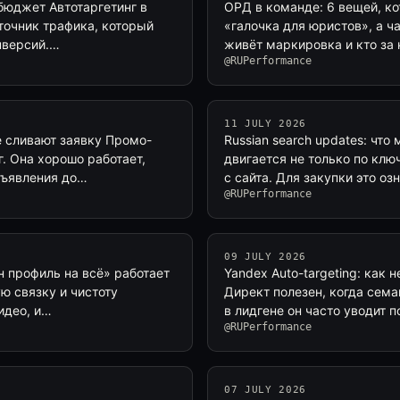
 бюджет Автотаргетинг в
ОРД в команде: 6 вещей, к
точник трафика, который
«галочка для юристов», а ч
нверсий.…
живёт маркировка и кто за 
@RUPerformance
11 JULY 2026
е сливают заявку Промо-
Russian search updates: что
. Она хорошо работает,
двигается не только по клю
бъявления до…
с сайта. Для закупки это о
@RUPerformance
09 JULY 2026
ин профиль на всё» работает
Yandex Auto-targeting: как 
ую связку и чистоту
Директ полезен, когда сема
идео, и…
в лидгене он часто уводит 
@RUPerformance
07 JULY 2026