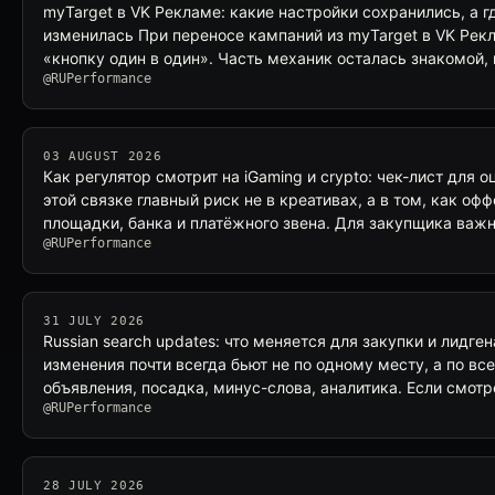
myTarget в VK Рекламе: какие настройки сохранились, а г
изменилась При переносе кампаний из myTarget в VK Рек
«кнопку один в один». Часть механик осталась знакомой,
@RUPerformance
03 AUGUST 2026
Как регулятор смотрит на iGaming и crypto: чек-лист для 
этой связке главный риск не в креативах, а в том, как оф
площадки, банка и платёжного звена. Для закупщика важ
@RUPerformance
31 JULY 2026
Russian search updates: что меняется для закупки и лидге
изменения почти всегда бьют не по одному месту, а по вс
объявления, посадка, минус-слова, аналитика. Если смот
@RUPerformance
28 JULY 2026