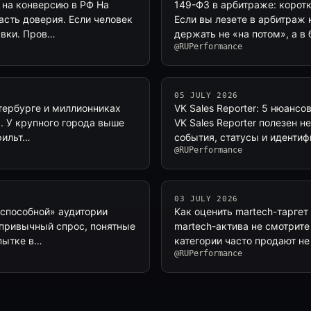
 на конверсию в РФ На
149-ФЗ в арбитраже: коротк
асть доверия. Если человек
Если вы лезете в арбитраж
явки. Пров…
держать не «на потом», а в
@RUPerformance
05 JULY 2026
етербурге и миллионниках
VK Sales Reporter: 5 нюансо
я. У крупного города выше
VK Sales Reporter полезен н
фильт…
события, статусы и идентиф
@RUPerformance
03 JULY 2026
жеспособной» аудитории
Как оценить martech-таргет
, привычный спрос, понятные
martech-актива не смотрите
пытке в…
категории часто продают не
@RUPerformance