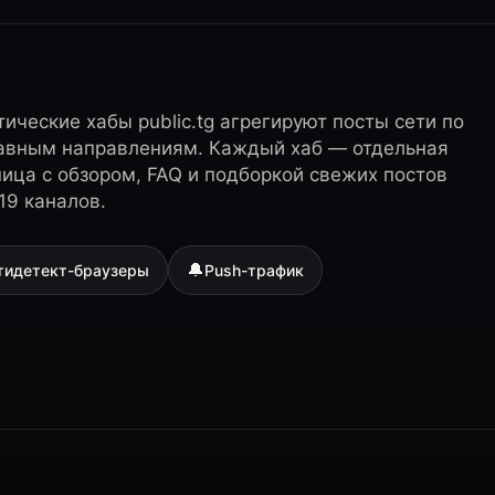
ические хабы public.tg агрегируют посты сети по
лавным направлениям. Каждый хаб — отдельная
ница с обзором, FAQ и подборкой свежих постов
19 каналов.
🔔
тидетект-браузеры
Push-трафик