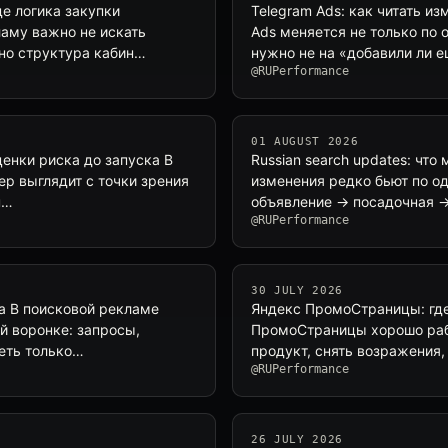
де логика закупки
Telegram Ads: как читать из
ламу важно не искать
Ads меняется не только по 
 но структура кабин…
нужно не на «добавили ли ещ
@RUPerformance
01 AUGUST 2026
оценки риска до запуска В
Russian search updates: что
фер выглядит с точки зрения
изменения редко бьют по о
н…
объявление → посадочная →
@RUPerformance
30 JULY 2026
на В поисковой рекламе
Яндекс ПромоСтраницы: где
ей воронке: запросы,
ПромоСтраницы хорошо рабо
реть только…
продукт, снять возражения,
@RUPerformance
26 JULY 2026