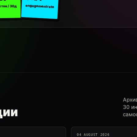
engagement rate
стов / 30д
Архи
30 и
ции
самос
04 AUGUST 2026