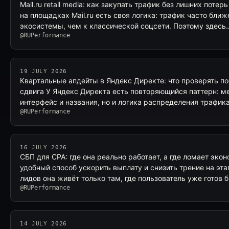
Mail.ru retail media: как закупать трафик без лишних потерь 
на площадках Mail.ru есть своя логика: трафик часто ближ
экосистемы, чем к классической соцсети. Поэтому здесь
@RUPerformance
19 JULY 2026
Квартальные апдейты в Яндекс Директе: что проверять п
сдвига У Яндекс Директа есть повторяющийся паттерн: м
интерфейс и названия, но и логика распределения трафика
@RUPerformance
16 JULY 2026
СБП для CPA: где она реально работает, а где ломает эко
удобный способ ускорить выплату и снизить трение на эта
лидов она живёт только там, где пользователь уже готов
@RUPerformance
14 JULY 2026