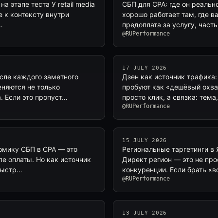
на этапе теста У retail media
СБП для CPA: где он реальн
е к контексту внутри
хорошо работает там, где в
…
предоплата за услугу, част
@RUPerformance
17 JULY 2026
осле каждого заметного
Дзен как источник трафика:
еняются не только
пробуют как «дешёвый охват
. Если это пропуст…
просто клик, а связка: тем
@RUPerformance
15 JULY 2026
номику СБП в CPA — это
Региональные таргетинги в 
пе оплаты. Но как источник
Директ регион — это не прос
 быстр…
конкуренции. Если брать «в
@RUPerformance
13 JULY 2026