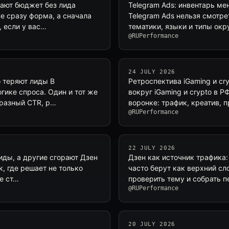
дают бюджет без лида
Telegram Ads: инвентарь мен
е сразу форма, а сначала
Telegram Ads нельзя смотре
, если у вас…
тематики, языки и типы ок
@RUPerformance
24 JULY 2026
о теряют лиды В
Ретроспектива iGaming и cr
огике спроса. Один и тот же
вокруг iGaming и crypto в Р
 разный CTR, р…
воронке: трафик, креатив, 
@RUPerformance
22 JULY 2026
иды, а другие сгорают Дзен
Дзен как источник трафика:
к, где решает не только
часто берут как верхний сл
ые ст…
проверить тему и собрать п
@RUPerformance
20 JULY 2026