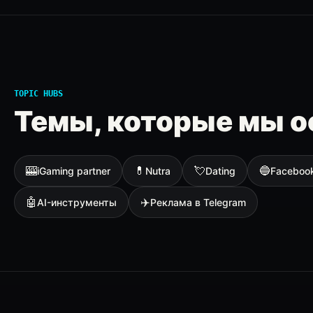
TOPIC HUBS
Темы, которые мы о
🎰
💊
💘
🔵
iGaming partner
Nutra
Dating
Faceboo
🤖
✈️
AI-инструменты
Реклама в Telegram