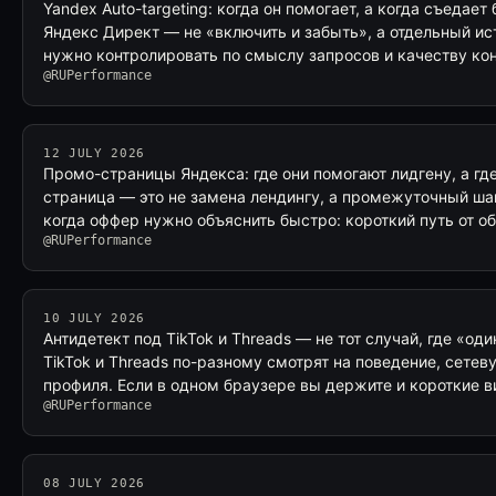
Yandex Auto-targeting: когда он помогает, а когда съедает
Яндекс Директ — не «включить и забыть», а отдельный ис
нужно контролировать по смыслу запросов и качеству ко
@RUPerformance
12 JULY 2026
Промо-страницы Яндекса: где они помогают лидгену, а гд
страница — это не замена лендингу, а промежуточный шаг
когда оффер нужно объяснить быстро: короткий путь от о
@RUPerformance
10 JULY 2026
Антидетект под TikTok и Threads — не тот случай, где «од
TikTok и Threads по-разному смотрят на поведение, сетев
профиля. Если в одном браузере вы держите и короткие в
@RUPerformance
08 JULY 2026