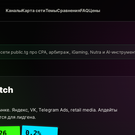
Каналы
Карта сети
Темы
Сравнения
FAQ
Цены
ети public.tg про CPA, арбитраж, iGaming, Nutra и AI-инструме
tch
ке. Яндекс, VK, Telegram Ads, retail media. Апдейты
ся для лидгена.
0.2%
26