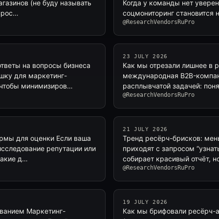
агазинов (не буду называть
Когда у команды нет уверен
апрос…
соцмониторинг становится н
@ResearchVendorsRuPro
23 JULY 2026
тветы на вопросы бизнеса
Как мы отрезали лишнее в р
ушку для маркетинг-
международная B2B-компани
 чтобы минимизиров…
расплывчатой задачей: поня
@ResearchVendorsRuPro
21 JULY 2026
ормы для оценки Если ваша
Тренд ресёрч-брисков: мень
исследование репутации или
приходят с запросом “узнать
какие д…
собирает красивый отчёт, н
@ResearchVendorsRuPro
19 JULY 2026
ванием Маркетинг-
Как мы брифовали ресёрч-аг