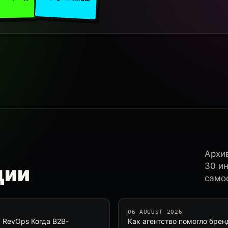
Архи
30 и
ции
самос
06 AUGUST 2026
 RevOps Когда B2B-
Как агентство помогло брен