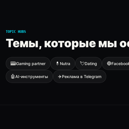
TOPIC HUBS
Темы, которые мы о
🎰
💊
💘
🔵
iGaming partner
Nutra
Dating
Faceboo
🤖
✈️
AI-инструменты
Реклама в Telegram