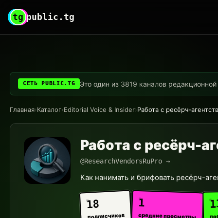
tg
public.tg
Это один из 3819 каналов редакционной с
СЕТЬ PUBLIC.TG
Главная
›
Каталог
›
Editorial Voice & Insider
›
Работа с ресёрч-агентст
Работа с ресёрч-а
@ResearchVendorsRuPro →
Как нанимать и брифовать ресёрч-аге
1
1
18
средние просмотры
подписчиков
по