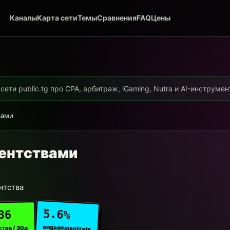
Каналы
Карта сети
Темы
Сравнения
FAQ
Цены
ети public.tg про CPA, арбитраж, iGaming, Nutra и AI-инструме
вами
гентствами
нтства
5.6%
36
engagement rate
стов / 30д