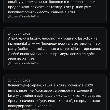
ошибку у премиальных брендов в e-commerce: они
продолжают покупать эстетику, хотя рынок уже
покупает объяснимость. Раньше в luxur…
@LuxuryTrendsRuPro
24 JULY 2026
Атрибуция в luxury: чек-лист миграции с last-click на
incrementality — — Переведи всю телеметрию на first-
party (собственные) данные и server-side тегирование.
Любой внешний пиксель в премиум-сегменте даёт
сбой на 20-30%…
@LuxuryTrendsRuPro
23 JULY 2026
Концепт-дифференциация в luxury: почему в 2026
выигрывает не “красивое”, а редкое мышление В
luxury-ритейле я всё чаще вижу один и тот же разрыв:
бренды начинают “усиливать контент”, но продолжают
конкурировать в исполне…