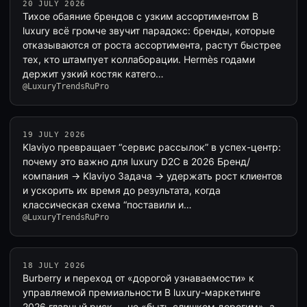
20 JULY 2026
Тихое обаяние брендов с узким ассортиментом В
luxury всё громче звучит парадокс: бренды, которые
отказываются от роста ассортимента, растут быстрее
тех, кто штампует коллаборации. Hermès годами
держит узкий костяк катего…
@LuxuryTrendsRuPro
19 JULY 2026
Klaviyo превращает “сервис рассылок” в успех-центр:
почему это важно для luxury D2C в 2026 Бренд/
компания → Klaviyo Задача → удержать рост клиентов
и ускорить их время до результата, когда
классическая схема “поставили и…
@LuxuryTrendsRuPro
18 JULY 2026
Burberry и переход от «дорогой узнаваемости» к
управляемой премиальности В luxury-маркетинге
2026 главный риск — не «быть слишком дорогим», а