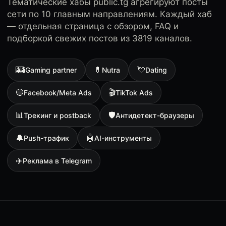
Тематические хабы public.tg агрегируют посты
сети по 10 главным направлениям. Каждый хаб
— отдельная страница с обзором, FAQ и
подборкой свежих постов из 3819 каналов.
🎰
💊
💘
iGaming partner
Nutra
Dating
🔵
🎬
Facebook/Meta Ads
TikTok Ads
📊
🛡
Трекинг и postback
Антидетект-браузеры
🔔
🤖
Push-трафик
AI-инструменты
✈️
Реклама в Telegram