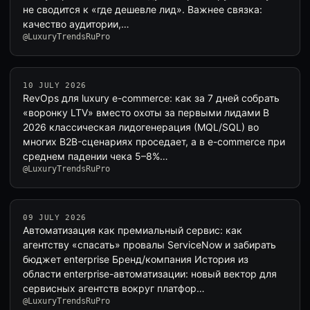
не сводится к «где дешевле лид». Важнее связка:
качество аудитории,…
@LuxuryTrendsRuPro
10 JULY 2026
RevOps для luxury e-commerce: как за 7 дней собрать
«воронку LTV» вместо охоты за первыми лидами В
2026 классическая лидогенерация (MQL/SQL) во
многих B2B-сценариях проседает, а в e-commerce при
среднем падении чека 5–8%…
@LuxuryTrendsRuPro
09 JULY 2026
Автоматизация как премиальный сервис: как
агентству «спасать» провалы ServiceNow и забирать
бюджет enterprise Бренд/компания История из
области enterprise-автоматизации: новый вектор для
сервисных агентств вокруг платфор…
@LuxuryTrendsRuPro