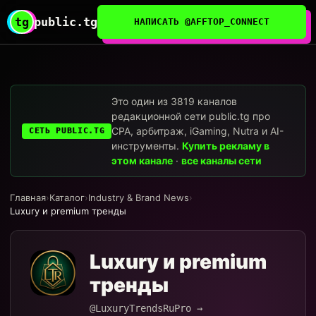
tg
public.tg
НАПИСАТЬ @AFFTOP_CONNECT
Это один из 3819 каналов
редакционной сети public.tg про
CPA, арбитраж, iGaming, Nutra и AI-
СЕТЬ PUBLIC.TG
инструменты.
Купить рекламу в
этом канале
·
все каналы сети
Главная
›
Каталог
›
Industry & Brand News
›
Luxury и premium тренды
Luxury и premium
тренды
@LuxuryTrendsRuPro →