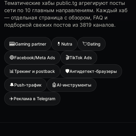
Тематические хабы public.tg агрегируют посты
сети по 10 главным направлениям. Каждый хаб
— отдельная страница с обзором, FAQ и
подборкой свежих постов из 3819 каналов.
🎰
💊
💘
iGaming partner
Nutra
Dating
🔵
🎬
Facebook/Meta Ads
TikTok Ads
📊
🛡
Трекинг и postback
Антидетект-браузеры
🔔
🤖
Push-трафик
AI-инструменты
✈️
Реклама в Telegram