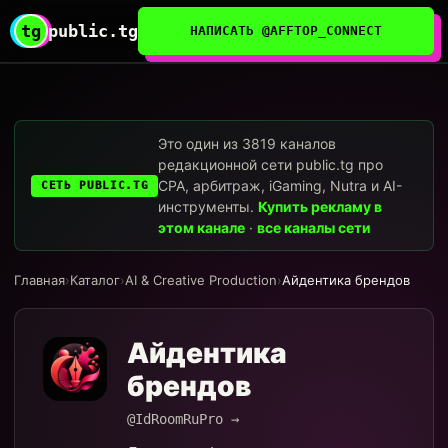
tg
public.tg
НАПИСАТЬ @AFFTOP_CONNECT
Это один из 3819 каналов
редакционной сети public.tg про
CPA, арбитраж, iGaming, Nutra и AI-
СЕТЬ PUBLIC.TG
инструменты.
Купить рекламу в
этом канале
·
все каналы сети
Главная
›
Каталог
›
AI & Creative Production
›
Айдентика брендов
Айдентика
брендов
@IdRoomRuPro →