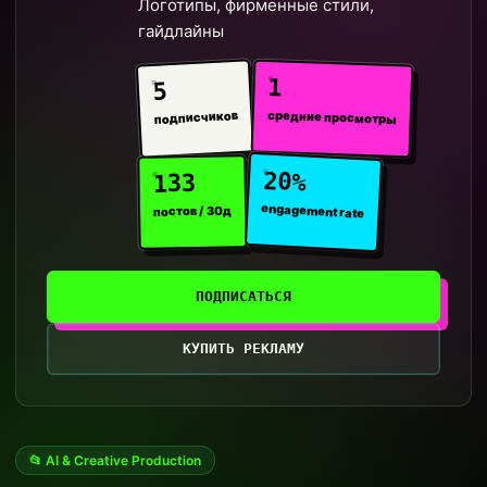
Логотипы, фирменные стили,
гайдлайны
1
5
средние просмотры
подписчиков
20%
133
engagement rate
постов / 30д
ПОДПИСАТЬСЯ
КУПИТЬ РЕКЛАМУ
📂 AI & Creative Production