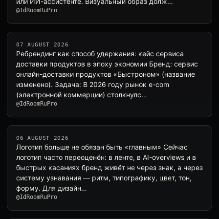
или ИИ-ассистенте. Визуальный образ долж…
@IdRoomRuPro
07 AUGUST 2026
Ребрендинг как способ удержания: кейс сервиса
доставки продуктов в эпоху экономии Бренд: сервис
онлайн-доставки продуктов «Быстроном» (название
изменено). Задача: В 2026 году рынок e-com
(электронной коммерции) столкнулс…
@IdRoomRuPro
06 AUGUST 2026
Логотип больше не обязан быть «главным» Сейчас
логотип часто переоценён: в ленте, в AI-overviews и в
быстрых касаниях бренд живёт не через знак, а через
систему узнавания — ритм, типографику, цвет, тон,
форму. Для дизайн…
@IdRoomRuPro