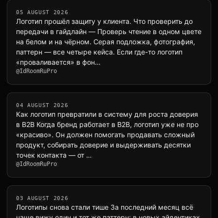
05 AUGUST 2026
Логотип прошёл защиту у клиента. Что проверить до
передачи в гайдлайн — Проверь чтение в одном цвете
на белом и на чёрном. Серая подложка, фотография,
паттерн — все четыре кейса. Если где-то логотип
«проваливается» в фон…
@IdRoomRuPro
04 AUGUST 2026
Как логотип превратили в систему для роста доверия
в B2B Когда бренд работает в B2B, логотип уже не про
«красиво». Он должен помогать продавать сложный
продукт, собирать доверие и выдерживать десятки
точек контакта — от …
@IdRoomRuPro
03 AUGUST 2026
Логотипы снова стали тише За последний месяц всё
чаще вижу один и тот же паттерн: в новых айдентиках