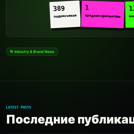
1
1
389
средние просмотры
подписчиков
по
📂 Industry & Brand News
LATEST POSTS
Последние публика