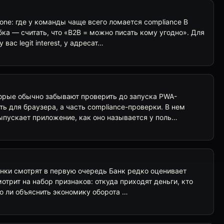
zone: где у команды чаще всего ломается compliance В
бка — считать, что «B2B = можно писать кому угодно». Для
 вас legit interest, у адресат…
торые обычно забывают проверить до запуска PWA-
 для браузера, а часть compliance-проверки. В нем
ыпускает приложение, как оно называется у поль…
анки смотрят в первую очередь Банк редко оценивает
смотрит на набор признаков: откуда приходят деньги, кто
но ли объяснить экономику оборота …