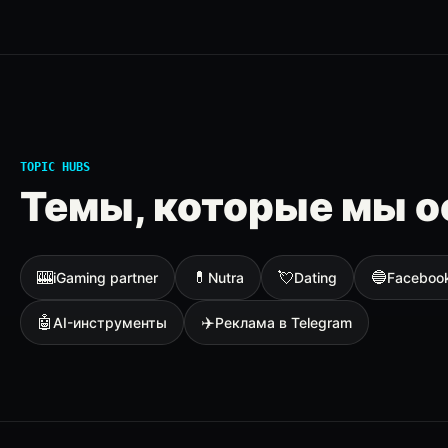
TOPIC HUBS
Темы, которые мы о
🎰
💊
💘
🔵
iGaming partner
Nutra
Dating
Faceboo
🤖
✈️
AI-инструменты
Реклама в Telegram