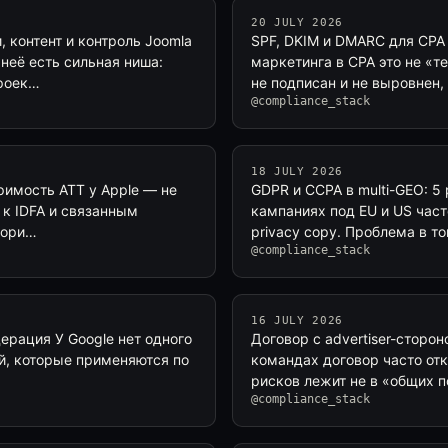
20 JULY 2026
, контент и контроль Joomla
SPF, DKIM и DMARC для CPA 
неё есть сильная ниша:
маркетинга в CPA это не «т
проек…
не подписан и не выровнен,
@compliance_stack
18 JULY 2026
меримость ATT у Apple — не
GDPR и CCPA в multi-GEO: 5
 к IDFA и связанным
кампаниях под EU и US част
итори…
privacy copy. Проблема в т
@compliance_stack
16 JULY 2026
одерация У Google нет одного
Договор с advertiser-стороно
ий, которые применяются по
командах договор часто отк
рисков лежит не в «общих 
@compliance_stack