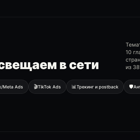
Темат
10 г
стра
свещаем в сети
из 38
🎬
📊
🛡
k/Meta Ads
TikTok Ads
Трекинг и postback
Ан