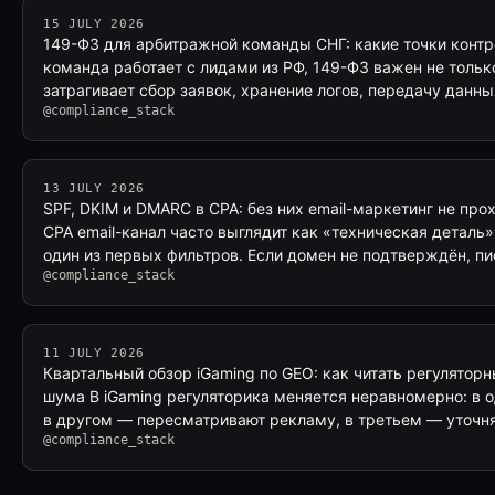
15 JULY 2026
149-ФЗ для арбитражной команды СНГ: какие точки конт
команда работает с лидами из РФ, 149-ФЗ важен не тольк
затрагивает сбор заявок, хранение логов, передачу данн
@compliance_stack
13 JULY 2026
SPF, DKIM и DMARC в CPA: без них email-маркетинг не про
CPA email-канал часто выглядит как «техническая деталь»
один из первых фильтров. Если домен не подтверждён, п
@compliance_stack
11 JULY 2026
Квартальный обзор iGaming по GEO: как читать регулятор
шума В iGaming регуляторика меняется неравномерно: в 
в другом — пересматривают рекламу, в третьем — уточн
@compliance_stack