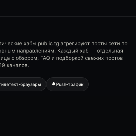
ические хабы public.tg агрегируют посты сети по
лавным направлениям. Каждый хаб — отдельная
ница с обзором, FAQ и подборкой свежих постов
19 каналов.
🔔
тидетект-браузеры
Push-трафик