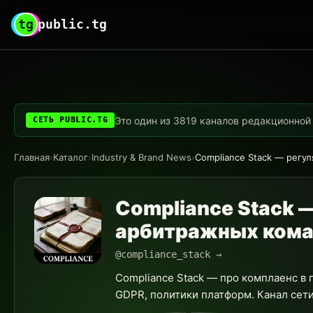
tg
public.tg
Это один из 3819 каналов редакционной с
СЕТЬ PUBLIC.TG
Главная
›
Каталог
›
Industry & Brand News
›
Compliance Stack — регу
Compliance Stack 
арбитражных ком
@compliance_stack →
Compliance Stack — про комплаенс в
GDPR, политики платформ. Канал сети 