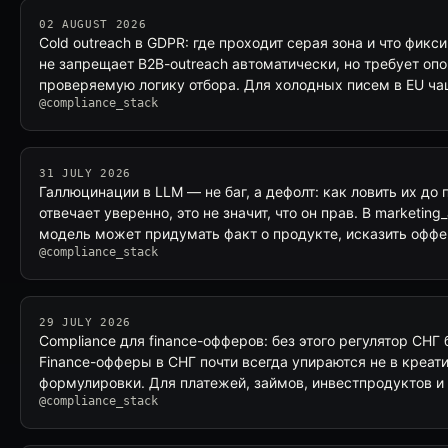
02 AUGUST 2026
Cold outreach в GDPR: где проходит серая зона и что фик
не запрещает B2B-outreach автоматически, но требует оп
проверяемую логику отбора. Для холодных писем в EU ч
@compliance_stack
31 JULY 2026
Галлюцинации в LLM — не баг, а дефолт: как ловить их до 
отвечает уверенно, это не значит, что он прав. В marketing
модель может придумать факт о продукте, исказить оффе
@compliance_stack
29 JULY 2026
Compliance для finance-офферов: без этого регулятор СНГ
Finance-офферы в СНГ почти всегда упираются не в креати
формулировки. Для платежей, займов, инвестпродуктов и 
@compliance_stack