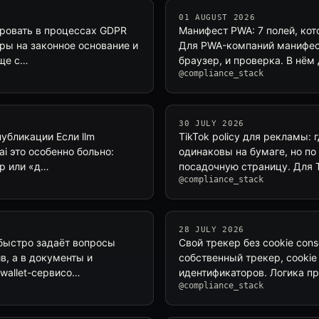
01 AUGUST 2026
сировать в процессах GDPR
Манифест PWA: 7 полей, ко
оры на законное основание и
Для PWA-компаний манифест
аще с…
браузер, и проверка. В нё
@compliance_stack
30 JULY 2026
публикации Если llm
TikTok policy для рекламы: г
_ai это особенно больно:
одинаковы на бумаге, но по
р или «д…
посадочную страницу. Для T
@compliance_stack
28 JULY 2026
 быстро задаёт вопросы
Свой трекер без cookie cons
в, а в документы и
собственный трекер, cookie
wallet-сервисо…
идентификаторов. Логика про
@compliance_stack