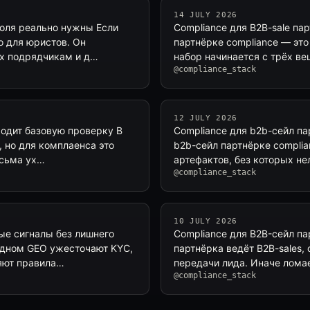
14 JULY 2026
роля реально нужны Если
Compliance для B2B-sale пар
о для юристов. Он
партнёрке compliance — это
ых подрядчикам и д…
набор начинается с трёх ве
@compliance_stack
12 JULY 2026
ходит базовую проверку В
Compliance для b2b-сейл па
, но для комплаенса это
b2b-сейл партнёрке complia
исьма ух…
артефактов, без которых н
@compliance_stack
10 JULY 2026
ные сигналы без лишнего
Compliance для B2B-сейл па
одном GEO ужесточают KYC,
партнёрка ведёт B2B-sales, 
яют правила…
передачи лида. Иначе ломае
@compliance_stack