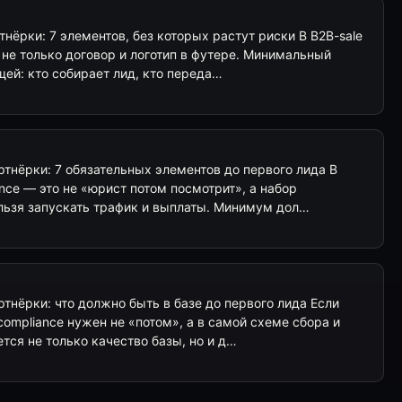
тнёрки: 7 элементов, без которых растут риски В B2B-sale
 не только договор и логотип в футере. Минимальный
щей: кто собирает лид, кто переда…
ртнёрки: 7 обязательных элементов до первого лида В
nce — это не «юрист потом посмотрит», а набор
ельзя запускать трафик и выплаты. Минимум дол…
ртнёрки: что должно быть в базе до первого лида Если
compliance нужен не «потом», а в самой схеме сбора и
тся не только качество базы, но и д…