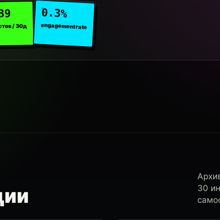
0.3%
39
engagement rate
стов / 30д
Архи
30 и
ции
самос