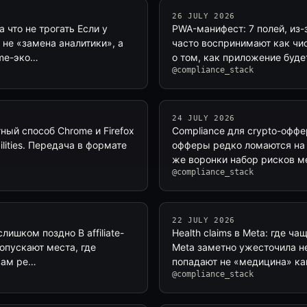
26 JULY 2026
а что не трогать Если у
PWA-манифест: 7 полей, из
 не «замена аналитики», а
часто воспринимают как чис
ome-эко…
о том, как приложение буде
@compliance_stack
24 JULY 2026
ный способ Chrome и Firefox
Compliance для crypto-оффе
ities. Передача в формате
офферы редко ломаются на к
же воронки набор рисков ме
@compliance_stack
22 JULY 2026
лишком поздно В affiliate-
Health claims в Meta: где ч
ропускают места, где
Meta заметно ужесточила не
вам ре…
попадают не «медицина» как
@compliance_stack