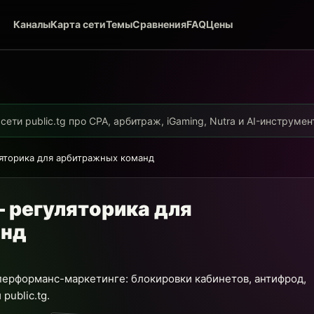
Каналы
Карта сети
Темы
Сравнения
FAQ
Цены
ети public.tg про CPA, арбитраж, iGaming, Nutra и AI-инструме
ляторика для арбитражных команд
— регуляторика для
анд
 перформанс-маркетинге: блокировки кабинетов, антифрод,
public.tg.