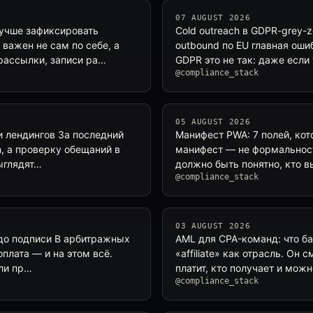
07 AUGUST 2026
учше зафиксировать
Cold outreach в GDPR-grey-
важен не сам по себе, а
outbound по EU главная оши
рассылки, записи ра…
GDPR это не так: даже если у
@compliance_stack
05 AUGUST 2026
 и лендингов За последний
Манифест PWA: 7 полей, ко
h, а проверку обещаний в
манифест — не формальность
ыглядят…
должно быть понятно, кто в
@compliance_stack
03 AUGUST 2026
т до подписи В арбитражных
AML для CPA-команд: что б
оплата — и на этом всё.
«affiliate» как отрасль. Он 
ли пр…
платит, кто получает и мож
@compliance_stack