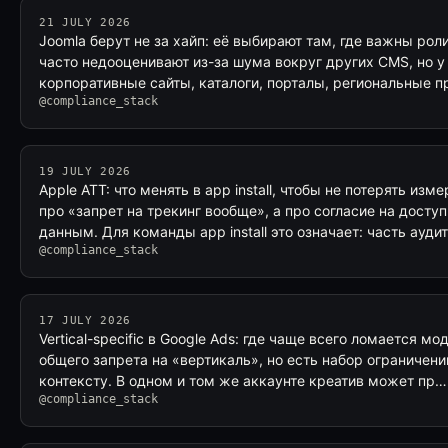
21 JULY 2026
Joomla берут не за хайп: её выбирают там, где важны роли
часто недооценивают из-за шума вокруг других CMS, но у 
корпоративные сайты, каталоги, порталы, региональные 
@compliance_stack
19 JULY 2026
Apple ATT: что менять в app install, чтобы не потерять из
про «запрет на трекинг вообще», а про согласие на доступ
данным. Для команды app install это означает: часть ауд
@compliance_stack
17 JULY 2026
Vertical-specific в Google Ads: где чаще всего ломается м
общего запрета на «вертикаль», но есть набор ограничен
контексту. В одном и том же аккаунте креатив может пр…
@compliance_stack