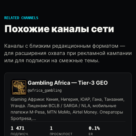
RELATED CHANNELS
Похожие каналы сети
Каналы с близким редакционным форматом —
для расширения охвата при рекламной кампании
или для подписки на смежные темы.
Gambling Africa — Tier-3 GEO
@africa_gambling
iGaming Африки: Кения, Нигерия, ЮАР, Гана, Танзания,
Уганда. Лицензии BCLB / SARGA / NLA, мобильные
платежи M-Pesa, MTN MoMo, Airtel Money. Операторы
Sportpesa,...
1 471
1
0.1%
ПОДПИСЧ.
ПРОСМ/ПОСТ
ER