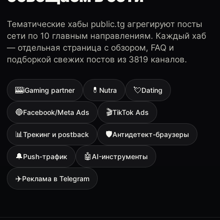
Тематические хабы public.tg агрегируют посты
сети по 10 главным направлениям. Каждый хаб
— отдельная страница с обзором, FAQ и
подборкой свежих постов из 3819 каналов.
🎰
💊
💘
iGaming partner
Nutra
Dating
🔵
🎬
Facebook/Meta Ads
TikTok Ads
📊
🛡
Трекинг и postback
Антидетект-браузеры
🔔
🤖
Push-трафик
AI-инструменты
✈️
Реклама в Telegram