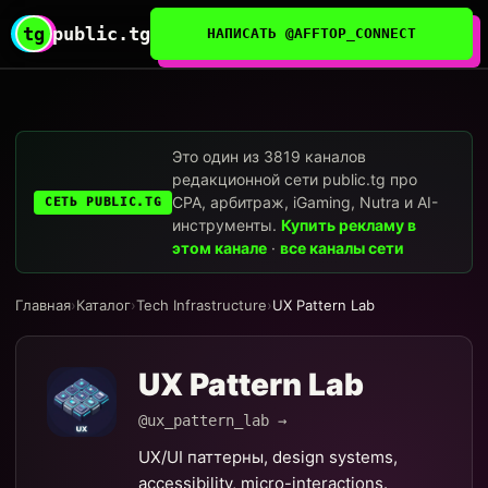
tg
public.tg
НАПИСАТЬ @AFFTOP_CONNECT
Это один из 3819 каналов
редакционной сети public.tg про
CPA, арбитраж, iGaming, Nutra и AI-
СЕТЬ PUBLIC.TG
инструменты.
Купить рекламу в
этом канале
·
все каналы сети
Главная
›
Каталог
›
Tech Infrastructure
›
UX Pattern Lab
UX Pattern Lab
@ux_pattern_lab →
UX/UI паттерны, design systems,
accessibility, micro-interactions.