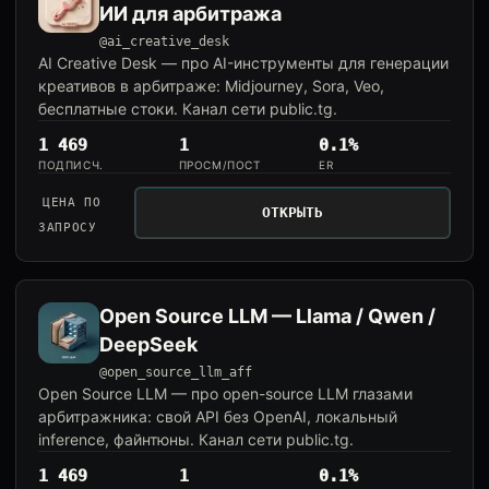
ИИ для арбитража
@ai_creative_desk
AI Creative Desk — про AI-инструменты для генерации
креативов в арбитраже: Midjourney, Sora, Veo,
бесплатные стоки. Канал сети public.tg.
1 469
1
0.1%
ПОДПИСЧ.
ПРОСМ/ПОСТ
ER
ЦЕНА ПО
ОТКРЫТЬ
ЗАПРОСУ
Open Source LLM — Llama / Qwen /
DeepSeek
@open_source_llm_aff
Open Source LLM — про open-source LLM глазами
арбитражника: свой API без OpenAI, локальный
inference, файнтюны. Канал сети public.tg.
1 469
1
0.1%