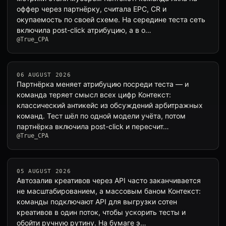
оффер через партнёрку, считала EPC, CR и
окупаемость по своей схеме. На середине теста сеть
включила post-click атрибуцию, а в о…
@True_CPA
06 AUGUST 2026
Партнёрка меняет атрибуцию посреди теста — и
команда теряет смысл всех цифр Контекст:
классический антикейс из обсуждений арбитражных
команд. Тест шёл по одной модели учёта, потом
партнёрка включила post-click и пересчит…
@True_CPA
05 AUGUST 2026
Автозалив креативов через API часто заканчивается
не масштабированием, а массовым баном Контекст:
команды подключают API для выгрузки сотен
креативов в один поток, чтобы ускорить тесты и
обойти ручную рутину. На бумаге э…