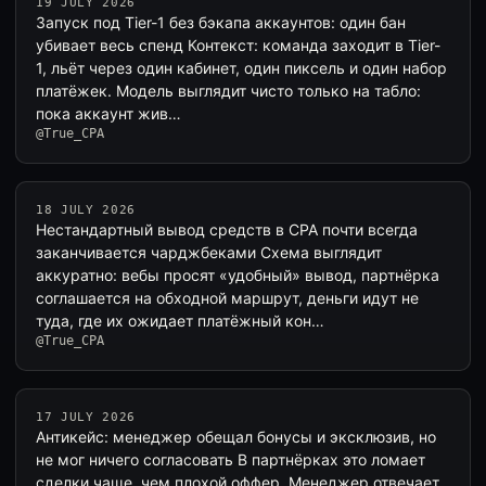
19 JULY 2026
Запуск под Tier-1 без бэкапа аккаунтов: один бан
убивает весь спенд Контекст: команда заходит в Tier-
1, льёт через один кабинет, один пиксель и один набор
платёжек. Модель выглядит чисто только на табло:
пока аккаунт жив…
@True_CPA
18 JULY 2026
Нестандартный вывод средств в CPA почти всегда
заканчивается чарджбеками Схема выглядит
аккуратно: вебы просят «удобный» вывод, партнёрка
соглашается на обходной маршрут, деньги идут не
туда, где их ожидает платёжный кон…
@True_CPA
17 JULY 2026
Антикейс: менеджер обещал бонусы и эксклюзив, но
не мог ничего согласовать В партнёрках это ломает
сделки чаще, чем плохой оффер. Менеджер отвечает