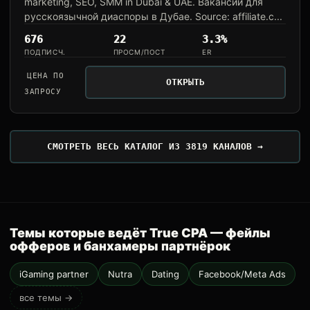
marketing, SEO, SMM in Dubai & UAE. Вакансии для
русскоязычной диаспоры в Дубае. Source: affiliate.c...
676
22
3.3%
ПОДПИСЧ.
ПРОСМ/ПОСТ
ER
ЦЕНА ПО
ОТКРЫТЬ
ЗАПРОСУ
СМОТРЕТЬ ВЕСЬ КАТАЛОГ ИЗ 3819 КАНАЛОВ →
Темы которые ведёт True CPA — фейлы
офферов и банхамеры партнёрок
iGaming partner
Nutra
Dating
Facebook/Meta Ads
все темы →