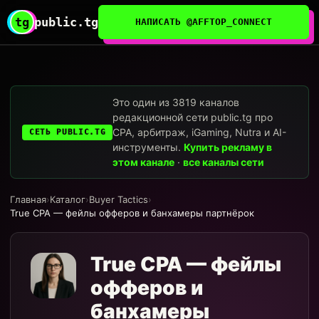
tg
public.tg
НАПИСАТЬ @AFFTOP_CONNECT
Это один из 3819 каналов
редакционной сети public.tg про
CPA, арбитраж, iGaming, Nutra и AI-
СЕТЬ PUBLIC.TG
инструменты.
Купить рекламу в
этом канале
·
все каналы сети
Главная
›
Каталог
›
Buyer Tactics
›
True CPA — фейлы офферов и банхамеры партнёрок
True CPA — фейлы
офферов и
банхамеры