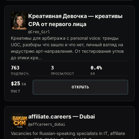
Креативная Девочка — креативы
CPA от первого лица
@Creo_Girl
Креативы для арбитража с personal voice: тренды
UGC, разборы что зашло и что нет, личный взгляд на
индустрию арт-направления. От тестирования углов
до этики кре...
763
3
0.4%
ПОДПИСЧ.
ПРОСМ/ПОСТ
ER
$25
ЗА
ОТКРЫТЬ
ПОСТ
affiliate.careers — Dubai
@affcareers_dubai
Vacancies for Russian-speaking specialists in IT, affiliate