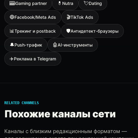
🎰
💊
💘
iGaming partner
Nutra
Dating
🔵
🎬
Facebook/Meta Ads
TikTok Ads
📊
🛡
Трекинг и postback
Антидетект-браузеры
🔔
🤖
Push-трафик
AI-инструменты
✈️
Реклама в Telegram
RELATED CHANNELS
Похожие каналы сети
Каналы с близким редакционным форматом —