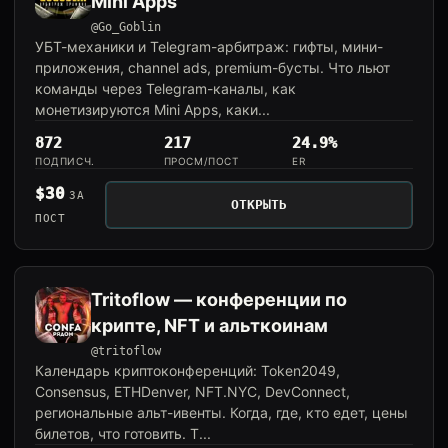
Mini Apps
@Go_Goblin
УБТ-механики и Telegram-арбитраж: гифты, мини-
приложения, channel ads, premium-бусты. Что льют
команды через Telegram-каналы, как
монетизируются Mini Apps, каки...
872
217
24.9%
ПОДПИСЧ.
ПРОСМ/ПОСТ
ER
$30
ЗА
ОТКРЫТЬ
ПОСТ
Tritoflow — конференции по
крипте, NFT и альткоинам
@tritoflow
Календарь криптоконференций: Token2049,
Consensus, ETHDenver, NFT.NYC, DevConnect,
региональные альт-ивенты. Когда, где, кто едет, цены
билетов, что готовить. Т...