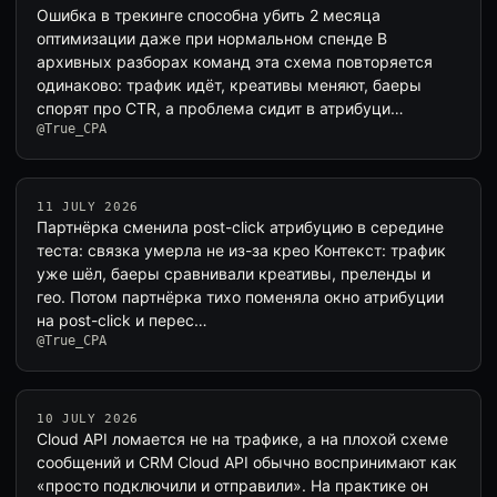
Ошибка в трекинге способна убить 2 месяца
оптимизации даже при нормальном спенде В
архивных разборах команд эта схема повторяется
одинаково: трафик идёт, креативы меняют, баеры
спорят про CTR, а проблема сидит в атрибуци…
@True_CPA
11 JULY 2026
Партнёрка сменила post-click атрибуцию в середине
теста: связка умерла не из-за крео Контекст: трафик
уже шёл, баеры сравнивали креативы, преленды и
гео. Потом партнёрка тихо поменяла окно атрибуции
на post-click и перес…
@True_CPA
10 JULY 2026
Cloud API ломается не на трафике, а на плохой схеме
сообщений и CRM Cloud API обычно воспринимают как
«просто подключили и отправили». На практике он