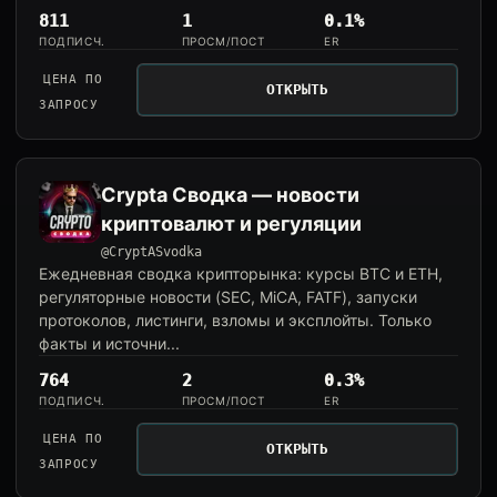
811
1
0.1%
ПОДПИСЧ.
ПРОСМ/ПОСТ
ER
ЦЕНА ПО
ОТКРЫТЬ
ЗАПРОСУ
Crypta Сводка — новости
криптовалют и регуляции
@CryptASvodka
Ежедневная сводка крипторынка: курсы BTC и ETH,
регуляторные новости (SEC, MiCA, FATF), запуски
протоколов, листинги, взломы и эксплойты. Только
факты и источни...
764
2
0.3%
ПОДПИСЧ.
ПРОСМ/ПОСТ
ER
ЦЕНА ПО
ОТКРЫТЬ
ЗАПРОСУ