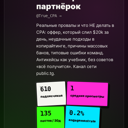
партнёрок
@True_CPA →
Реальные провалы и что НЕ делать в
CPA: оффер, который слил $20k за
день, неудачные подходы в
копирайтинге, причины массовых
банов, типовые ошибки команд.
Антикейсы как учебник, без советов
«всё получится». Канал сети
public.tg.
1
610
средние просмотры
подписчиков
0.2%
135
engagement rate
постов / 30д