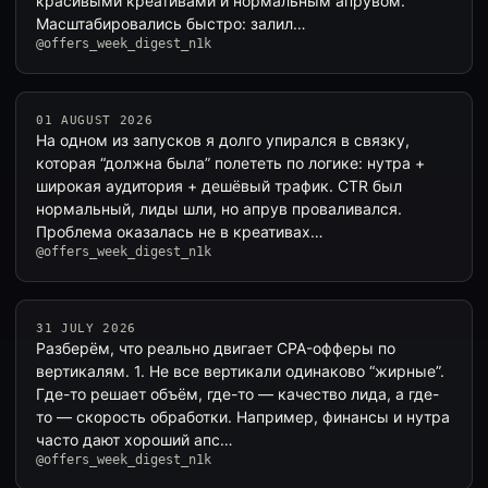
красивыми креативами и нормальным апрувом.
Масштабировались быстро: залил…
@offers_week_digest_n1k
01 AUGUST 2026
На одном из запусков я долго упирался в связку,
которая “должна была” полететь по логике: нутра +
широкая аудитория + дешёвый трафик. CTR был
нормальный, лиды шли, но апрув проваливался.
Проблема оказалась не в креативах…
@offers_week_digest_n1k
31 JULY 2026
Разберём, что реально двигает CPA-офферы по
вертикалям. 1. Не все вертикали одинаково “жирные”.
Где-то решает объём, где-то — качество лида, а где-
то — скорость обработки. Например, финансы и нутра
часто дают хороший апс…
@offers_week_digest_n1k