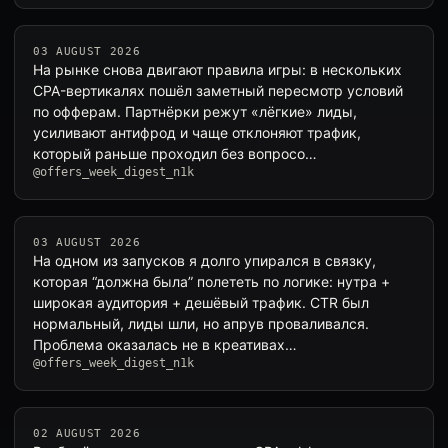
03 AUGUST 2026
На рынке снова двигают правила игры: в нескольких
CPA-вертикалях пошёл заметный пересмотр условий
по офферам. Партнёрки режут «лёгкие» лиды,
усиливают антифрод и чаще отклоняют трафик,
который раньше проходил без вопросо…
@offers_week_digest_n1k
03 AUGUST 2026
На одном из запусков я долго упирался в связку,
которая “должна была” полететь по логике: нутра +
широкая аудитория + дешёвый трафик. CTR был
нормальный, лиды шли, но апрув проваливался.
Проблема оказалась не в креативах…
@offers_week_digest_n1k
02 AUGUST 2026