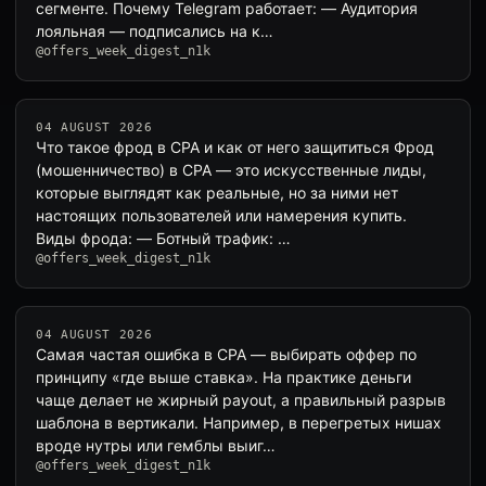
сегменте. Почему Telegram работает: — Аудитория
лояльная — подписались на к…
@offers_week_digest_n1k
04 AUGUST 2026
Что такое фрод в CPA и как от него защититься Фрод
(мошенничество) в CPA — это искусственные лиды,
которые выглядят как реальные, но за ними нет
настоящих пользователей или намерения купить.
Виды фрода: — Ботный трафик: …
@offers_week_digest_n1k
04 AUGUST 2026
Самая частая ошибка в CPA — выбирать оффер по
принципу «где выше ставка». На практике деньги
чаще делает не жирный payout, а правильный разрыв
шаблона в вертикали. Например, в перегретых нишах
вроде нутры или гемблы выиг…
@offers_week_digest_n1k