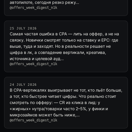
автопилоте, сегодня резко режу…
@offers_week_digest_n1k
25 JULY 2026
Самая частая ошибка в CPA — лить на оффер, а не на
связку. Новички смотрят только на ставку и EPC: где
выше, туда и заходят. Но в реальности решает не
цифра в лк, а совпадение вертикали, креатива,
источника и целевой ауд…
@offers_week_digest_n1k
24 JULY 2026
В CPA-вертикалях выигрывает не тот, кто льёт больше,
а тот, кто быстрее читает цифры. Что реально стоит
смотреть по офферу: — CR из клика в лид: у
«жирных» нутра/товарки часто 2–5%, у финки и
микрозаймов может быть ниже,…
@offers_week_digest_n1k