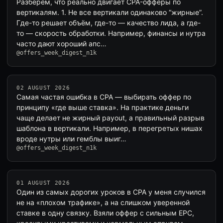
Разберём, что реально двигает CPA-офферы по
вертикалям. 1. Не все вертикали одинаково “жирные”.
Где-то решает объём, где-то — качество лида, а где-
то — скорость обработки. Например, финансы и нутра
часто дают хороший апс…
@offers_week_digest_n1k
02 AUGUST 2026
Самая частая ошибка в CPA — выбирать оффер по
принципу «где выше ставка». На практике деньги
чаще делает не жирный payout, а правильный разрыв
шаблона в вертикали. Например, в перегретых нишах
вроде нутры или гемблы выиг…
@offers_week_digest_n1k
01 AUGUST 2026
Один из самых дорогих уроков в CPA у меня случился
не на «плохом трафике», а на слишком уверенной
ставке в одну связку. Взяли оффер с сильным EPC,