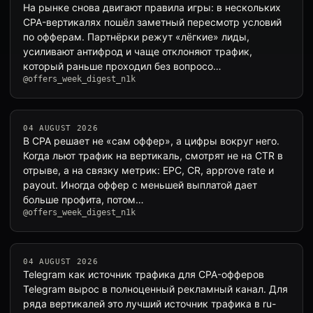
На рынке снова двигают правила игры: в нескольких
CPA-вертикалях пошёл заметный пересмотр условий
по офферам. Партнёрки режут «лёгкие» лиды,
усиливают антифрод и чаще отклоняют трафик,
который раньше проходил без вопросо…
@offers_week_digest_n1k
04 AUGUST 2026
В CPA решает не «сам оффер», а цифры вокруг него.
Когда льют трафик на вертикаль, смотрят не на CTR в
отрыве, а на связку метрик: EPC, CR, approve rate и
payout. Иногда оффер с меньшей выплатой дает
больше профита, потом…
@offers_week_digest_n1k
04 AUGUST 2026
Telegram как источник трафика для CPA-офферов
Telegram вырос в полноценный рекламный канал. Для
ряда вертикалей это лучший источник трафика в ru-