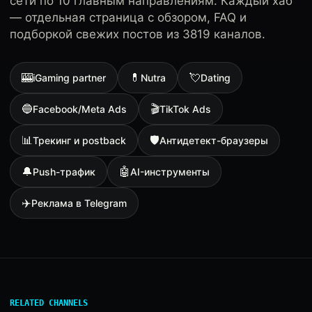
сети по 10 главным направлениям. Каждый хаб
— отдельная страница с обзором, FAQ и
подборкой свежих постов из 3819 каналов.
🎰
💊
💘
iGaming partner
Nutra
Dating
🔵
🎬
Facebook/Meta Ads
TikTok Ads
📊
🛡
Трекинг и postback
Антидетект-браузеры
🔔
🤖
Push-трафик
AI-инструменты
✈️
Реклама в Telegram
RELATED CHANNELS