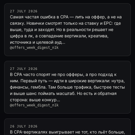
27 JULY 2026
Самая частая ошибка в CPA — лить на оффер, а не на
связку. Новички смотрят только на ставку и EPC: где
выше, туда и заходят. Но в реальности решает не
цифра в лк, а совпадение вертикали, креатива,
источника и целевой ауд…
@offers_week_digest_n1k
27 JULY 2026
В CPA часто спорят не про офферы, а про подход к
ним. Первый путь — идти в широкие вертикали: нутра,
финансы, гембла. Там больше трафика, быстрее тесты
и выше шанс поймать масштаб. Но есть и обратная
сторона: выше конкур…
@offers_week_digest_n1k
26 JULY 2026
В CPA-вертикалях выигрывает не тот, кто льёт больше,