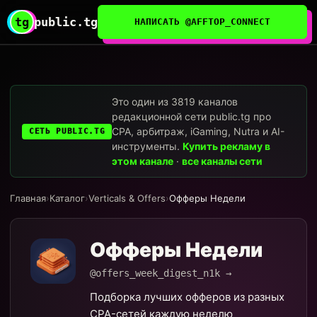
tg
public.tg
НАПИСАТЬ @AFFTOP_CONNECT
Это один из 3819 каналов
редакционной сети public.tg про
CPA, арбитраж, iGaming, Nutra и AI-
СЕТЬ PUBLIC.TG
инструменты.
Купить рекламу в
этом канале
·
все каналы сети
Главная
›
Каталог
›
Verticals & Offers
›
Офферы Недели
Офферы Недели
@offers_week_digest_n1k →
Подборка лучших офферов из разных
CPA-сетей каждую неделю