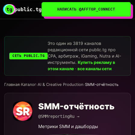
tg
public.tg
НАПИСАТЬ @AFFTOP_CONNECT
Это один из 3819 каналов
редакционной сети public.tg про
CPA, арбитраж, iGaming, Nutra и AI-
СЕТЬ PUBLIC.TG
инструменты.
Купить рекламу в
этом канале
·
все каналы сети
Главная
›
Каталог
›
AI & Creative Production
›
SMM-отчётность
SMM-отчётность
@SMMreportingRu →
Метрики SMM и дашборды