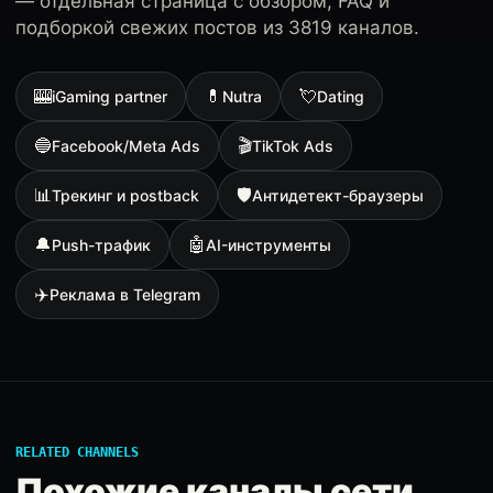
— отдельная страница с обзором, FAQ и
подборкой свежих постов из 3819 каналов.
🎰
💊
💘
iGaming partner
Nutra
Dating
🔵
🎬
Facebook/Meta Ads
TikTok Ads
📊
🛡
Трекинг и postback
Антидетект-браузеры
🔔
🤖
Push-трафик
AI-инструменты
✈️
Реклама в Telegram
RELATED CHANNELS
Похожие каналы сети