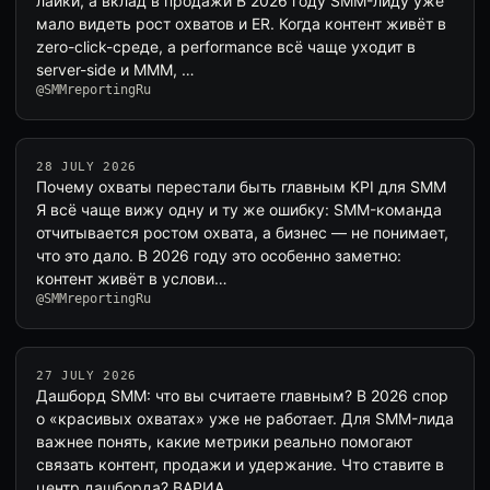
лайки, а вклад в продажи В 2026 году SMM-лиду уже
мало видеть рост охватов и ER. Когда контент живёт в
zero-click-среде, а performance всё чаще уходит в
server-side и MMM, …
@SMMreportingRu
28 JULY 2026
Почему охваты перестали быть главным KPI для SMM
Я всё чаще вижу одну и ту же ошибку: SMM-команда
отчитывается ростом охвата, а бизнес — не понимает,
что это дало. В 2026 году это особенно заметно:
контент живёт в услови…
@SMMreportingRu
27 JULY 2026
Дашборд SMM: что вы считаете главным? В 2026 спор
о «красивых охватах» уже не работает. Для SMM-лида
важнее понять, какие метрики реально помогают
связать контент, продажи и удержание. Что ставите в
центр дашборда? ВАРИА…