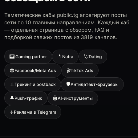
Тематические хабы public.tg агрегируют посты
сети по 10 главным направлениям. Каждый хаб
— отдельная страница с обзором, FAQ и
подборкой свежих постов из 3819 каналов.
🎰
💊
💘
iGaming partner
Nutra
Dating
🔵
🎬
Facebook/Meta Ads
TikTok Ads
📊
🛡
Трекинг и postback
Антидетект-браузеры
🔔
🤖
Push-трафик
AI-инструменты
✈️
Реклама в Telegram