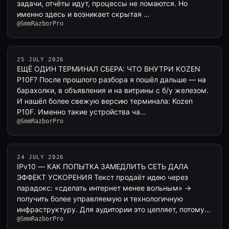
задачи, отчёты идут, процессы не ломаются. Но
именно здесь и возникает скрытая …
@SmmRazborPro
25 JULY 2026
ЕЩЁ ОДИН ТЕРМИНАЛ СБЕРА: ЧТО ВНУТРИ KOZEN
P10F? После прошлого разбора я пошёл дальше — на
барахолки, в объявления и на витрины с б/у железом.
И нашёл более свежую версию терминала: Kozen
P10F. Именно такие устройства ча…
@SmmRazborPro
24 JULY 2026
IPv10 — КАК ПОПЫТКА ЗАМЕДЛИТЬ СЕТЬ ДАЛА
ЭФФЕКТ УСКОРЕНИЯ Текст продаёт идею через
парадокс: «сделать интернет менее вольным» →
получить более управляемую и технологичную
инфраструктуру. Для аудитории это цепляет, потому
@SmmRazborPro
…