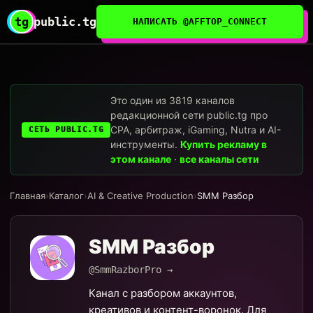
tg
public.tg
НАПИСАТЬ @AFFTOP_CONNECT
Это один из 3819 каналов
редакционной сети public.tg про
CPA, арбитраж, iGaming, Nutra и AI-
СЕТЬ PUBLIC.TG
инструменты.
Купить рекламу в
этом канале
·
все каналы сети
Главная
›
Каталог
›
AI & Creative Production
›
SMM Разбор
SMM Разбор
@SmmRazborPro →
Канал с разбором аккаунтов,
креативов и контент-воронок. Для