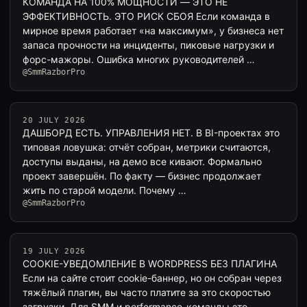
КОМАНДА НА 100% МОЩНОСТИ — ЭТО НЕ
ЭФФЕКТИВНОСТЬ. ЭТО РИСК СБОЯ Если команда в
мирное время работает «на максимум», у бизнеса нет
запаса прочности на инциденты, пиковые нагрузки и
форс-мажоры. Ошибка многих руководителей …
@SmmRazborPro
20 JULY 2026
ДАШБОРД ЕСТЬ. УПРАВЛЕНИЯ НЕТ. В BI-проектах это
типовая ловушка: отчёт собран, метрики считаются,
доступы выданы, на демо все кивают. Формально
проект завершён. По факту — бизнес продолжает
жить по старой модели. Почему …
@SmmRazborPro
19 JULY 2026
COOKIE-УВЕДОМЛЕНИЕ В WORDPRESS БЕЗ ПЛАГИНА
Если на сайте стоит cookie-баннер, но он собран через
тяжёлый плагин, вы часто платите за это скоростью
загрузки. Для SMM и performance-команды это