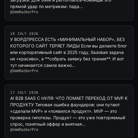
прямой удар по метрикам: пада…
@SmmRazborPro
18 JULY 2026
У ВОРДПРЕССА ЕСТЬ «МИНИМАЛЬНЫЙ НАБОР», БЕЗ
КОТОРОГО САЙТ ТЕРЯЕТ ЛИДЫ Если вы делаете блог
или корпоративный сайт в 2025 году, базовая задача
не «красиво», а **собрать заявку без трения**. И вот
тут начинается самое важно…
@SmmRazborPro
17 JULY 2026
AI B2B SAAS С НУЛЯ: ЧТО ЛОМАЕТ ПЕРЕХОД ОТ MVP К
ПРОДУКТУ Типовая ошибка фаундеров: они путают
«сделали MVP» и «появился продукт». MVP — это
проверка гипотезы. Продукт — это уже повторяемый
спрос, понятный оффер и внятная…
@SmmRazborPro