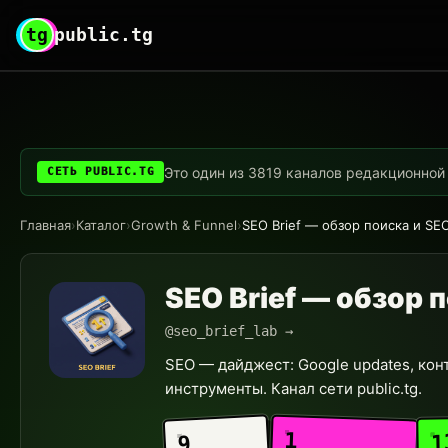
tg
public.tg
Это один из 3819 каналов редакционной с
СЕТЬ PUBLIC.TG
Главная
›
Каталог
›
Growth & Funnel
›
SEO Brief — обзор поиска и SE
SEO Brief — обзор 
@seo_brief_lab →
SEO — дайджест: Google updates, контен
инструменты. Канал сети public.tg.
1
1
9