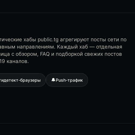
ические хабы public.tg агрегируют посты сети по
лавным направлениям. Каждый хаб — отдельная
ница с обзором, FAQ и подборкой свежих постов
19 каналов.
🔔
тидетект-браузеры
Push-трафик