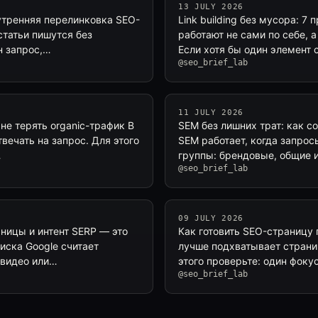
13 JULY 2026
нутренняя перелинковка SEO-
Link building без мусора: 
 статьи пишутся без
работают не сами по себе, 
н запрос,…
Если хотя бы один элемент 
@seo_brief_lab
11 JULY 2026
не терять organic-трафик В
SEM без лишних трат: как с
твечать на запрос. Для этого
SEM работает, когда запрос
…
группы: брендовые, общие 
@seo_brief_lab
09 JULY 2026
аницы и интент SERP — это
Как готовить SEO-страницу 
иска Google считает
лучше подхватывает страниц
 видео или…
этого проверьте: один фоку
@seo_brief_lab