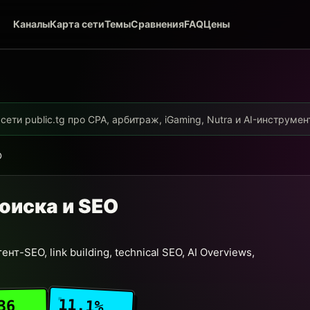
Каналы
Карта сети
Темы
Сравнения
FAQ
Цены
ети public.tg про CPA, арбитраж, iGaming, Nutra и AI-инструме
O
поиска и SEO
т-SEO, link building, technical SEO, AI Overviews,
11.1%
36