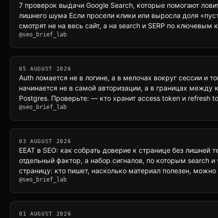
7 проверок выдачи Google Search, которые помогают лов
лишнего шума Если просели клики или выросла доля «пуст
смотрят не на весь сайт, а на search и SERP по ключевым
@seo_brief_lab
05 AUGUST 2026
Auth ломается не в логине, а в мелочах вокруг сессии и т
начинается не в самой авторизации, а в границах между 
Postgres. Проверьте: — кто хранит access token и refresh t
@seo_brief_lab
03 AUGUST 2026
EEAT в SEO: как собрать доверие к странице без лишней т
отдельный фактор, а набор сигналов, по которым search и
страницу: кто пишет, насколько материал полезен, можно
@seo_brief_lab
01 AUGUST 2026