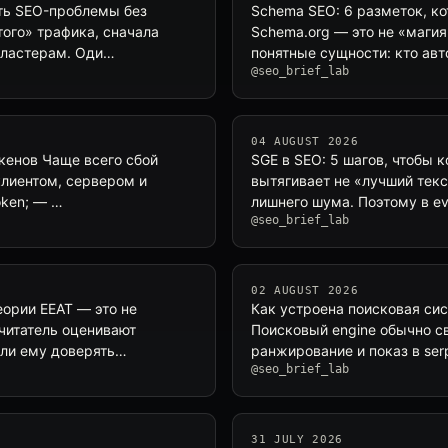
ить SEO-проблемы без
Schema SEO: 6 разметок, к
ого» трафика, сначала
Schema.org — это не «магия
 кластерам. Оди…
понятные сущности: кто авто
@seo_brief_lab
04 AUGUST 2026
окенов Чаще всего сбой
SGE в SEO: 5 шагов, чтобы 
клиентом, сервером и
вытягивает не «лучший текс
oken; — …
лишнего шума. Поэтому в e
@seo_brief_lab
02 AUGUST 2026
еории EEAT — это не
Как устроена поисковая сис
 читатель оценивают
Поисковый engine обычно св
 ли ему доверять…
ранжирование и показ в ser
@seo_brief_lab
31 JULY 2026