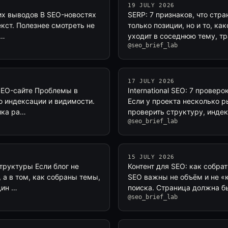
19 JULY 2026
них выводов В SEO-новостях
SERP: 7 признаков, что стр
екст. Полезнее смотреть не
только позиции, но и то, ка
т…
уходит в соседнюю тему, т
@seo_brief_lab
17 JULY 2026
 SEO-сайте Проблемы в
International SEO: 7 провер
по индексации и видимости.
Если у проекта несколько р
ика ра…
проверить структуру, индек
@seo_brief_lab
15 JULY 2026
труктуры Если блог не
Контент для SEO: как собрат
, а в том, как собраны темы,
SEO важны не объём и не «
дин …
поиска. Страница должна бы
@seo_brief_lab