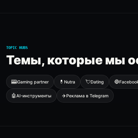
TOPIC HUBS
Темы, которые мы о
🎰
💊
💘
🔵
iGaming partner
Nutra
Dating
Faceboo
🤖
✈️
AI-инструменты
Реклама в Telegram