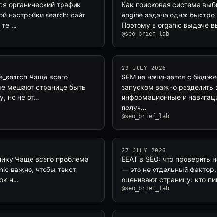
тся органический трафик
Как поисковая система выби
ой настройки search: сайт
engine задача одна: быстро
 те …
Поэтому в organic выдаче 
@seo_brief_lab
29 JULY 2026
e_search Чаще всего
SEM не начинается с бюдже
рые мешают странице быть
запуском важно разделить 
у, но не от…
информационные и навигаци
получ…
@seo_brief_lab
27 JULY 2026
анику Чаще всего проблема
EEAT в SEO: что проверить 
anic важно, чтобы текст
— это не отдельный фактор, 
вок н…
оценивают страницу: кто п
@seo_brief_lab