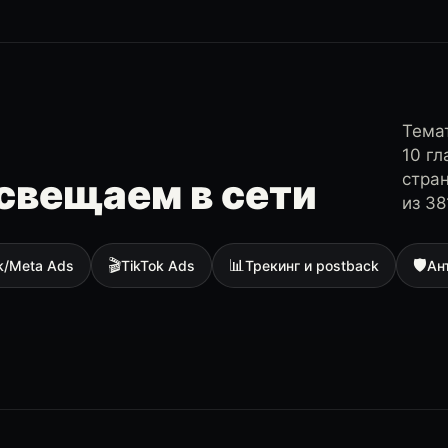
Темат
10 г
стра
свещаем в сети
из 38
🎬
📊
🛡
k/Meta Ads
TikTok Ads
Трекинг и postback
Ан