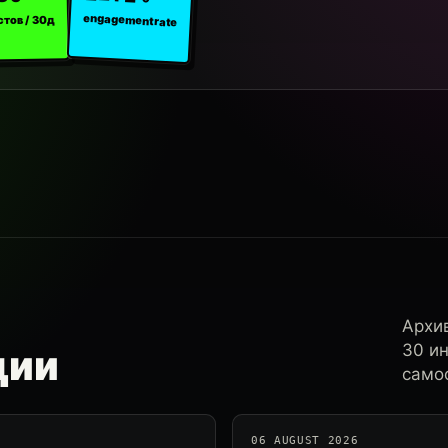
engagement rate
стов / 30д
Архи
30 и
ции
самос
06 AUGUST 2026