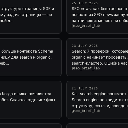
25 JULY 2026
и структуре страницы SGE и
SEO news: как быстро понят
тому задача страницы — не
новость из SEO news заслуж
бной д…
на три вещи: меняет ли соб
@seo_brief_lab
23 JULY 2026
у больше контекста Schema
Search: 7 проверок, которы
ницу для search и organic.
organic начинает проседать
 Web…
search-кластер. Ошибка час
@seo_brief_lab
21 JULY 2026
а Когда в нише появляется
Как search engine понимает
работ. Сначала отделите факт
Search engine не «видит» с
…
структуру, ссылки, поведен
@seo_brief_lab