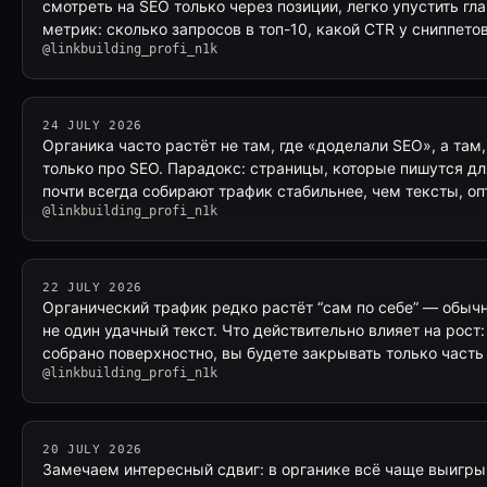
смотреть на SEO только через позиции, легко упустить гл
метрик: сколько запросов в топ-10, какой CTR у сниппето
@linkbuilding_profi_n1k
24 JULY 2026
Органика часто растёт не там, где «доделали SEO», а там
только про SEO. Парадокс: страницы, которые пишутся дл
почти всегда собирают трафик стабильнее, чем тексты, о
@linkbuilding_profi_n1k
22 JULY 2026
Органический трафик редко растёт “сам по себе” — обычн
не один удачный текст. Что действительно влияет на рост:
собрано поверхностно, вы будете закрывать только част
@linkbuilding_profi_n1k
20 JULY 2026
Замечаем интересный сдвиг: в органике всё чаще выигрыв