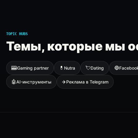
TOPIC HUBS
Темы, которые мы о
🎰
💊
💘
🔵
iGaming partner
Nutra
Dating
Faceboo
🤖
✈️
AI-инструменты
Реклама в Telegram