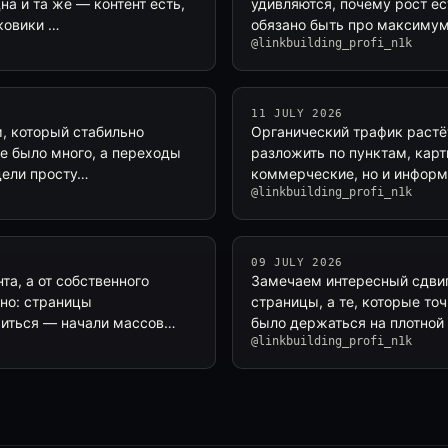
а и та же — контент есть,
удивляются, почему рост ест
ковики …
обязано быть про максимум
@linkbuilding_profi_n1k
11 JULY 2026
м, который стабильно
Органический трафик растёт
пе было много, а переходы
разложить по пунктам, карт
дели просту…
коммерческие, но и информ
@linkbuilding_profi_n1k
09 JULY 2026
та, а от собственного
Замечаем интересный сдвиг
ьно: страницы
страницы, а те, которые т
риться — начали массов…
было держаться на плотной
@linkbuilding_profi_n1k