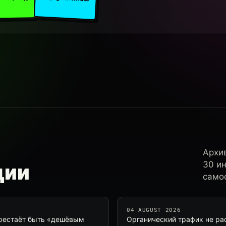
Архи
30 и
ции
самос
04 AUGUST 2026
ерестаёт быть «дешёвым
Органический трафик не рас