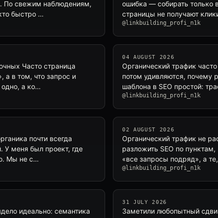
а. По свежим наблюдениям,
ошибка — собирать только 
 кто быстро …
страницы не получают клик
@linkbuilding_profi_n1k
04 AUGUST 2026
дочных Часто страница
Органический трафик часто
 а в том, что запрос и
потом удивляются, почему р
 одно, а ко…
шаблона в SEO простой: тр
@linkbuilding_profi_n1k
02 AUGUST 2026
рганика почти всегда
Органический трафик не рас
. У меня был проект, где
разложить SEO по пунктам, 
о. Мы не с…
«все запросы подряд», а те
@linkbuilding_profi_n1k
31 JULY 2026
ядело идеально: семантика
Заметили любопытный сдвиг