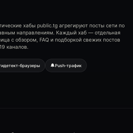
ические хабы public.tg агрегируют посты сети по
лавным направлениям. Каждый хаб — отдельная
ница с обзором, FAQ и подборкой свежих постов
19 каналов.
🔔
тидетект-браузеры
Push-трафик