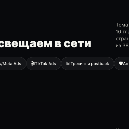
Темат
10 г
стра
свещаем в сети
из 38
🎬
📊
🛡
k/Meta Ads
TikTok Ads
Трекинг и postback
Ан