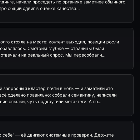
лдинге, начали проседать по органике заметнее обычного.
а про общий сдвиг в оценке качества…
долго стояла на месте: контент выходил, позиции росли
 добавлялось. Смотрим глубже — страницы были
е отвечали на реальный спрос. Мы пересобрали…
 запросный кластер почти в ноль — и заметили это
всё сделано правильно: собрали семантику, написали
ние ссылки, чуть подкрутили мета-теги. А по…
по себе” — её двигают системные проверки. Держите