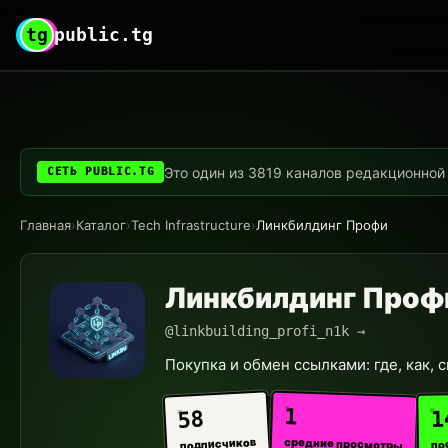
tg
public.tg
Это один из 3819 каналов редакционной с
СЕТЬ PUBLIC.TG
Главная
›
Каталог
›
Tech Infrastructure
›
Линкбилдинг Профи
Линкбилдинг Проф
@linkbuilding_profi_n1k →
Покупка и обмен ссылками: где, как, 
1
1
58
средние просмотры
подписчиков
по