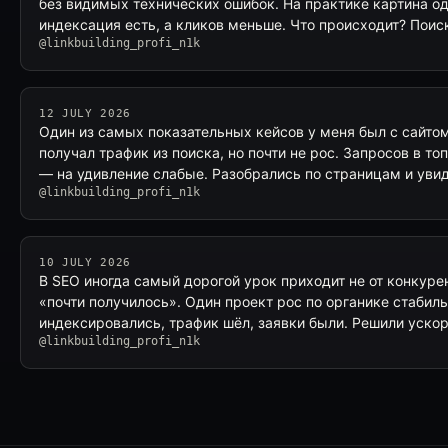
без видимых технических ошибок. На практике картина одн
индексация есть, а кликов меньше. Что происходит? Поис
@linkbuilding_profi_n1k
12 JULY 2026
Один из самых показательных кейсов у меня был с сайто
получал трафик из поиска, но почти не рос. Запросов в то
— на удивление слабые. Разобрались по страницам и уви
@linkbuilding_profi_n1k
10 JULY 2026
В SEO иногда самый дорогой урок приходит не от конкурен
«почти получилось». Один проект рос по органике стабил
индексировались, трафик шёл, заявки были. Решили уско
@linkbuilding_profi_n1k