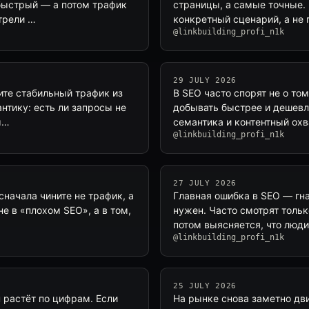
 быстрый — а потом трафик
страницы, а самые точные.
трели …
конкретный сценарий, а не
@linkbuilding_profi_n1k
29 JULY 2026
тите стабильный трафик из
В SEO часто спорят не о том
нтику: есть ли запросы не
добывать быстрее и дешевл
ы…
семантика и контентный охв
@linkbuilding_profi_n1k
27 JULY 2026
сначала чините не трафик, а
Главная ошибка в SEO — гна
не в «плохом SEO», а в том,
нужен. Часто смотрят тольк
потом выясняется, что люд
@linkbuilding_profi_n1k
25 JULY 2026
 растёт по цифрам. Если
На рынке снова заметно дв