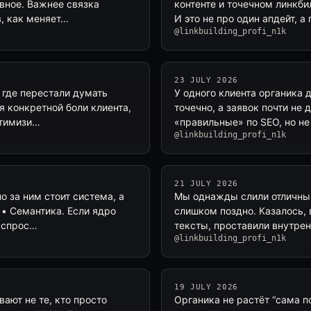
авное. Важнее связка
контенте и точечном линкби
в, как меняет…
И это не про один апдейт, 
@linkbuilding_profi_n1k
23 JULY 2026
, где перестали думать
У одного клиента органика 
я конкретной боли клиента,
точечно, а заявок почти не
птимизи…
«правильные» по SEO, но н
@linkbuilding_profi_n1k
21 JULY 2026
о за ним стоит система, а
Мы однажды слили отличный
 • Семантика. Если ядро
слишком поздно. Казалось, 
ь спрос…
тексты, проставили внутрен
@linkbuilding_profi_n1k
19 JULY 2026
ают не те, кто просто
Органика не растёт “сама 