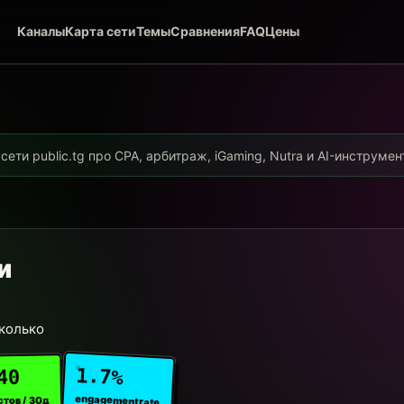
Каналы
Карта сети
Темы
Сравнения
FAQ
Цены
ети public.tg про CPA, арбитраж, iGaming, Nutra и AI-инструме
и
сколько
1.7%
40
engagement rate
стов / 30д