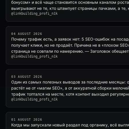
бонусом» и всё чаще становится основным каналом рост
выигрывают не те, кто штампует страницы пачками, а те,
@linkbuilding_profi_n1k
04 AUGUST 2026
Почему трафик есть, а заявок нет: 5 SEO-ошибок на поса
получает клики, но не продаёт. Причина не в «плохом SEO»,
страница не совпали по намерению. — Заголовок обещает
@linkbuilding_profi_n1k
03 AUGUST 2026
Один из самых полезных выводов за последние месяцы: о
растёт не от «магии SEO», а от аккуратной сборки мелочей
трафик топтался на месте, хотя контент выходил регулярн
@linkbuilding_profi_n1k
01 AUGUST 2026
Когда мы запускали новый раздел под органику, всё выгл