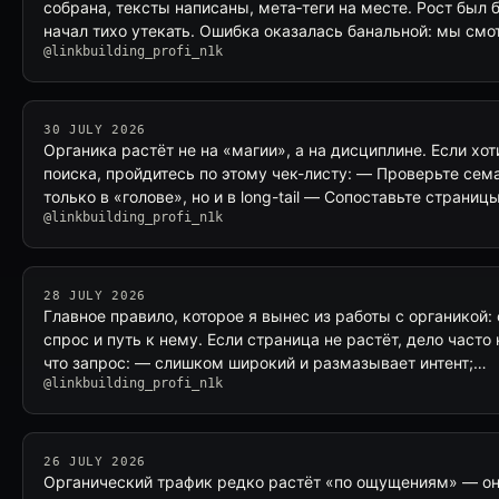
собрана, тексты написаны, мета‑теги на месте. Рост был
начал тихо утекать. Ошибка оказалась банальной: мы смо
@linkbuilding_profi_n1k
30 JULY 2026
Органика растёт не на «магии», а на дисциплине. Если хо
поиска, пройдитесь по этому чек-листу: — Проверьте сема
только в «голове», но и в long-tail — Сопоставьте страниц
@linkbuilding_profi_n1k
28 JULY 2026
Главное правило, которое я вынес из работы с органикой: 
спрос и путь к нему. Если страница не растёт, дело часто 
что запрос: — слишком широкий и размазывает интент;…
@linkbuilding_profi_n1k
26 JULY 2026
Органический трафик редко растёт «по ощущениям» — он