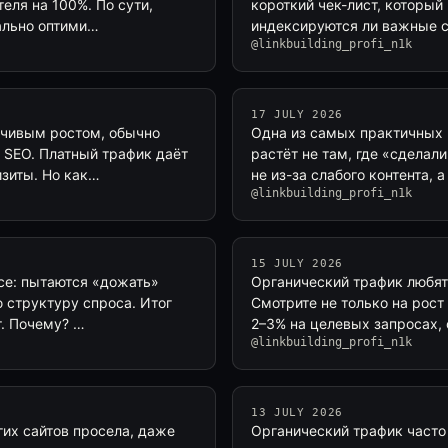
еля на 100%. По сути,
короткий чек-лист, который
мально оптими…
индексируются ли важные ст
@linkbuilding_profi_n1k
17 JULY 2026
йчивым ростом, обычно
Одна из самых практичных 
 SEO. Платный трафик даёт
растёт не там, где «сделали
изиты. Но как…
не из-за слабого контента, 
@linkbuilding_profi_n1k
15 JULY 2026
все: пытаются «дожать»
Органический трафик любят
 структуру спроса. Итог
Смотрите не только на рост 
т. Почему? …
2–3% на целевых запросах,
@linkbuilding_profi_n1k
13 JULY 2026
гих сайтов просела, даже
Органический трафик часто