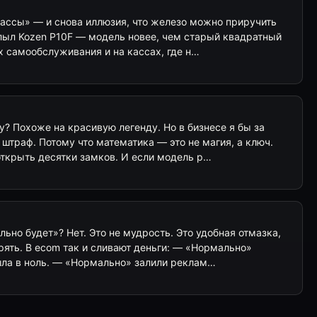
ассы» — и снова иллюзия, что железо можно приручить
плыл Kozen P10F — модель новее, чем старый квадратный
ах самообслуживания и на кассах, где н…
? Похоже на красивую легенду. Но в бизнесе я бы за
штраф. Потому что математика — это не магия, а ключ.
открыть десятки замков. И если модель р…
но будет»? Нет. Это не мудрость. Это удобная отмазка,
ерять. В ecom так и сливают деньги: — «Нормально»
шла в ноль. — «Нормально» залили реклам…