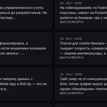
20 JULY 2026
з управленческого учета.
На собеседованиях по FastA
аться до разработчиков. Не
корутины, кивает на Pydanti
 последс…
валится на базовом: где у н
@SellerMathPro
18 JULY 2026
 формулировка, а
Плагин для cookie-баннера 
ко если мошенники взломали
съедает скорость, конверси
рил звонку». …
— лишние миллисекунды, а
@SellerMathPro
16 JULY 2026
ют витрину данных с
Сайт умер не от конкуренци
obile App и Roll-Up — это не
блог, потом трафик вырос д
все в…
одном «безобидном» плагине
@SellerMathPro