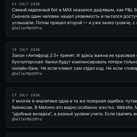
21 JULY 2026
Самый надежный бот в MAX оказался дырявым, как P&L бе
Сначала один человек нашел уязвимость и пытался достуч
услышали. Потом пришел второй — и уже залез громче, с
@SellerMathPro
19 JULY 2026
Закон «Антифрод 2.0» принят. И здесь важна не красивая
бухгалтерская: банки будут компенсировать потери толь
онлайн-банк. Не если клиент сам отдал код. Не если «пове
@SellerMathPro
17 JULY 2026
У многих в аналитике одна и та же позорная ошибка: пута
бизнесом. В Matomo это видно особенно жестко. Website, M
“удобные вкладки”, а разные уровни учета. Если свалить 
@SellerMathPro