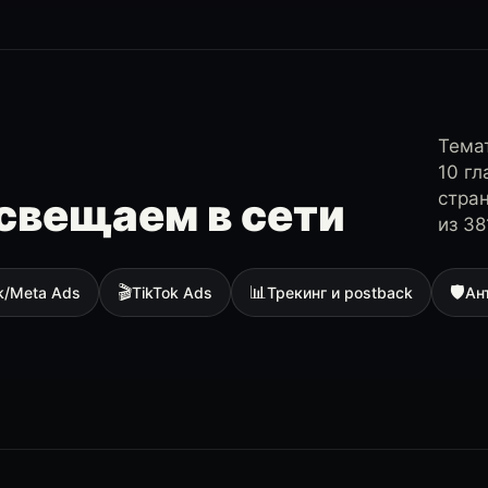
Темат
10 г
стра
свещаем в сети
из 38
🎬
📊
🛡
k/Meta Ads
TikTok Ads
Трекинг и postback
Ан