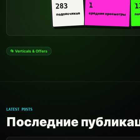
1
1
283
средние просмотры
подписчиков
по
📂 Verticals & Offers
LATEST POSTS
Последние публика