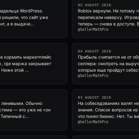
05 AUGUST 2026
ладельца WordPress:
Roblox вернули. Не потому 
 решили, что сайт уже
переписали наверху. Игрова
нт, а в выдаче…
теперь — снова в доступе. 
@SellerMathPro
04 AUGUST 2026
не кормить маркетплейс
Прибыль считается не от об
ж, где маржа закрывает
селлера: смотреть на выруч
. Ниже этой …
которые еще пройдут себес
@SellerMathPro
03 AUGUST 2026
и ленивыми. Обычно
На собеседованиях валят не 
истема — это уже не «он
знания. Список вопросов из
. Типичный с…
что понял бизнес. Нет. Ты 
@SellerMathPro