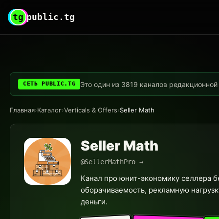
tg
public.tg
Это один из 3819 каналов редакционной с
СЕТЬ PUBLIC.TG
Главная
›
Каталог
›
Verticals & Offers
›
Seller Math
Seller Math
@SellerMathPro →
Канал про юнит-экономику селлера б
оборачиваемость, рекламную нагрузку
деньги.