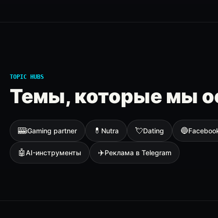
TOPIC HUBS
Темы, которые мы о
🎰
💊
💘
🔵
iGaming partner
Nutra
Dating
Faceboo
🤖
✈️
AI-инструменты
Реклама в Telegram