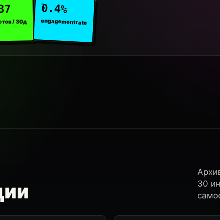
0.4%
37
engagement rate
стов / 30д
Архи
30 и
ции
самос