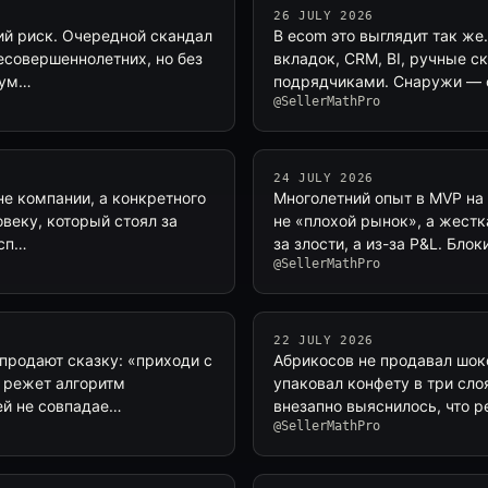
26 JULY 2026
кий риск. Очередной скандал
В ecom это выглядит так же
несовершеннолетних, но без
вкладок, CRM, BI, ручные ск
бум…
подрядчиками. Снаружи — 
@SellerMathPro
24 JULY 2026
не компании, а конкретного
Многолетний опыт в MVP на 
овеку, который стоял за
не «плохой рынок», а жест
 сп…
за злости, а из-за P&L. Бло
@SellerMathPro
22 JULY 2026
продают сказку: «приходи с
Абрикосов не продавал шоко
с режет алгоритм
упаковал конфету в три сло
ей не совпадае…
внезапно выяснилось, что р
@SellerMathPro