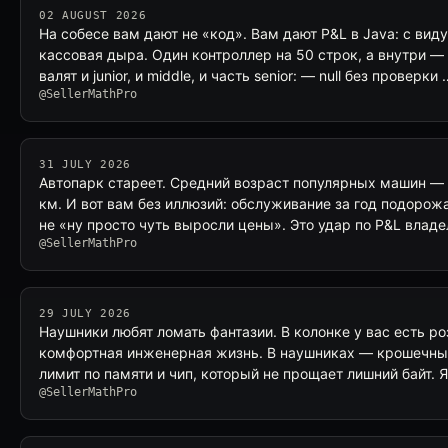
02 AUGUST 2026
На собесе вам дают не «код». Вам дают P&L в Java: с виду
кассовая дыра. Один контроллер на 50 строк, а внутри —
валят и junior, и middle, и часть senior: — null без проверки 
@SellerMathPro
31 JULY 2026
Автопарк стареет. Средний возраст популярных машин — 1
км. И вот вам без иллюзий: обслуживание за год подорожа
не «ну просто чуть выросли цены». Это удар по P&L влад
@SellerMathPro
29 JULY 2026
Наушники любят ломать фантазии. В колонке у вас есть ро
комфортная инженерная жизнь. В наушниках — крошечны
лимит по памяти и чип, который не прощает лишний байт.
@SellerMathPro