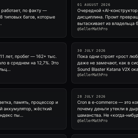
01 AUGUST 2026
 работает, по факту —
Очередной «AI-конструктор 
 8 типовых багов, которые
дисциплина. Промт превращ
…
вытаскивает из владельца б
@SellerMathPro
30 JULY 2026
1 лет, пробег — 162+ тыс.
Пока одни строят «рост люб
ло в среднем на 12,7%. Это
даже не замечают, как в си
ельц…
Sound Blaster Katana V2X о
@SellerMathPro
28 JULY 2026
зетка, память, процессор и
Cron в e-commerce — это ко
й аккумулятор, жёсткий
почему деньги утекли в дыр
 Яндекс пы…
шаманства. Не «когда-нибу
@SellerMathPro