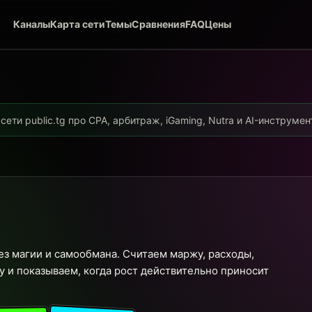
Каналы
Карта сети
Темы
Сравнения
FAQ
Цены
ети public.tg про CPA, арбитраж, iGaming, Nutra и AI-инструме
ез магии и самообмана. Считаем маржу, расходы,
 и показываем, когда рост действительно приносит