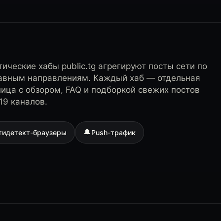
ические хабы public.tg агрегируют посты сети по
лавным направлениям. Каждый хаб — отдельная
ница с обзором, FAQ и подборкой свежих постов
19 каналов.
🔔
тидетект-браузеры
Push-трафик