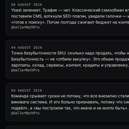
06 AUGUST 2026
Yoast зеленеет. Трафик — нет. Классический самообман в
поставили CMS, воткнули SEO-плагин, увидели галочки — и
«готов к поиску». Потом полгода сжигают бюджет на конте
@SellerMathPro
04 AUGUST 2026
Точка безубыточности SKU: сколько надо продать, чтобы 
Безубыточность — не «отбили закупку». Это объем прода
зарплаты, склад, сервисы, контент, кредиты и управленку
@SellerMathPro
04 AUGUST 2026
Команда срывает сроки не потому, что все внезапно стал
виновата система. И это больно признавать, потому что с
подвёл», а «вы построили так, что иначе и не могло быть»
@SellerMathPro