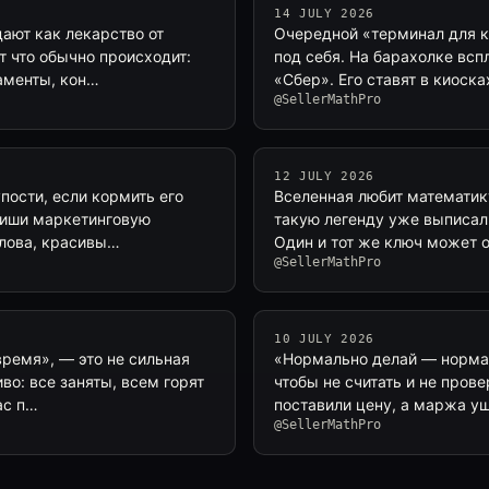
14 JULY 2026
ают как лекарство от
Очередной «терминал для к
т что обычно происходит:
под себя. На барахолке вс
ламенты, кон…
«Сбер». Его ставят в киоск
@SellerMathPro
12 JULY 2026
упости, если кормить его
Вселенная любит математику
пиши маркетинговую
такую легенду уже выписал 
слова, красивы…
Один и тот же ключ может 
@SellerMathPro
10 JULY 2026
ремя», — это не сильная
«Нормально делай — нормаль
во: все заняты, всем горят
чтобы не считать и не пров
ас п…
поставили цену, а маржа у
@SellerMathPro