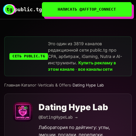
tg
public.tg
НАПИСАТЬ @AFFTOP_CONNECT
Это один из 3819 каналов
редакционной сети public.tg про
CPA, арбитраж, iGaming, Nutra и AI-
СЕТЬ PUBLIC.TG
инструменты.
Купить рекламу в
этом канале
·
все каналы сети
Главная
›
Каталог
›
Verticals & Offers
›
Dating Hype Lab
Dating Hype Lab
@DatingHypeLab →
Лаборатория по дейтингу: углы,
эмоции, посадки, переписки,