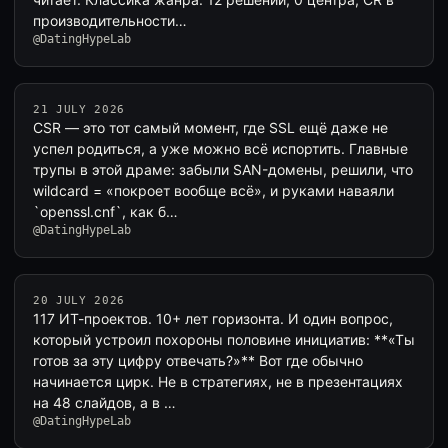
производительности…
@DatingHypeLab
21 JULY 2026
CSR — это тот самый момент, где SSL ещё даже не
успел родиться, а уже можно всё испортить. Главные
трупы в этой драме: забыли SAN-домены, решили, что
wildcard = «покроет вообще всё», и руками наваяли
`openssl.cnf`, как б…
@DatingHypeLab
20 JULY 2026
117 ИТ-проектов. 10+ лет горизонта. И один вопрос,
который устроил похороны половине инициатив: **«Ты
готов за эту цифру отвечать?»** Вот где обычно
начинается цирк. Не в стратегиях, не в презентациях
на 48 слайдов, а в …
@DatingHypeLab