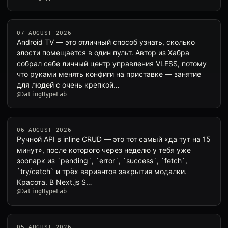
07 AUGUST 2026
Android TV — это отличный способ узнать, сколько
злости помещается в один пульт. Автор из Хабра
собрал себе личный центр управления VLESS, потому
что руками менять конфиги на приставке — занятие
для людей с очень крепкой…
@DatingHypeLab
06 AUGUST 2026
Ручной API в inline CRUD — это тот самый «да тут на 15
минут», после которого через неделю у тебя уже
зоопарк из `pending`, `error`, `success`, `fetch`,
`try/catch` и трёх вариантов закрытия модалки.
Красота. В Next.js S…
@DatingHypeLab
05 AUGUST 2026