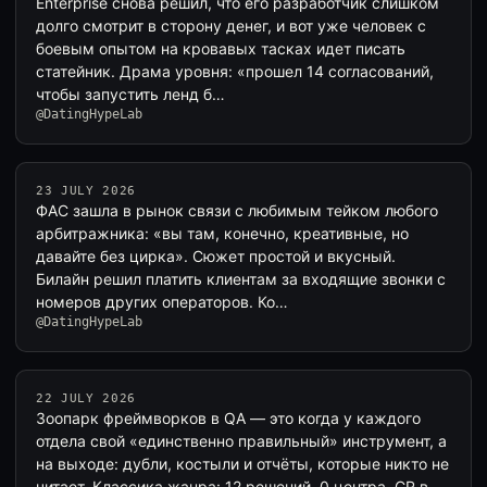
Enterprise снова решил, что его разработчик слишком
долго смотрит в сторону денег, и вот уже человек с
боевым опытом на кровавых тасках идет писать
статейник. Драма уровня: «прошел 14 согласований,
чтобы запустить ленд б…
@DatingHypeLab
23 JULY 2026
ФАС зашла в рынок связи с любимым тейком любого
арбитражника: «вы там, конечно, креативные, но
давайте без цирка». Сюжет простой и вкусный.
Билайн решил платить клиентам за входящие звонки с
номеров других операторов. Ко…
@DatingHypeLab
22 JULY 2026
Зоопарк фреймворков в QA — это когда у каждого
отдела свой «единственно правильный» инструмент, а
на выходе: дубли, костыли и отчёты, которые никто не
читает. Классика жанра: 12 решений, 0 центра, CR в