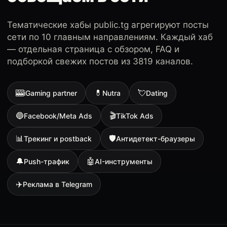
Тематические хабы public.tg агрегируют посты
сети по 10 главным направлениям. Каждый хаб
— отдельная страница с обзором, FAQ и
подборкой свежих постов из 3819 каналов.
🎰
💊
💘
iGaming partner
Nutra
Dating
🔵
🎬
Facebook/Meta Ads
TikTok Ads
📊
🛡
Трекинг и postback
Антидетект-браузеры
🔔
🤖
Push-трафик
AI-инструменты
✈️
Реклама в Telegram