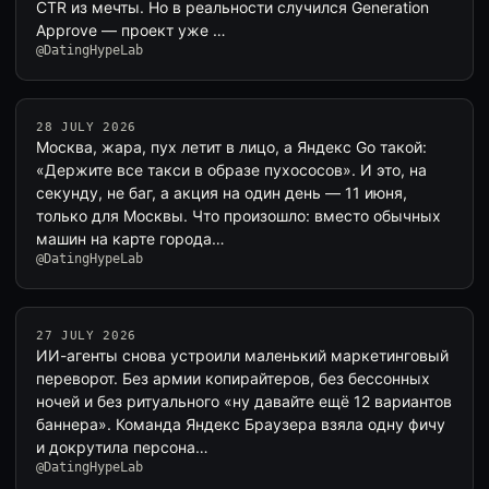
CTR из мечты. Но в реальности случился Generation
Approve — проект уже …
@DatingHypeLab
28 JULY 2026
Москва, жара, пух летит в лицо, а Яндекс Go такой:
«Держите все такси в образе пухососов». И это, на
секунду, не баг, а акция на один день — 11 июня,
только для Москвы. Что произошло: вместо обычных
машин на карте города…
@DatingHypeLab
27 JULY 2026
ИИ-агенты снова устроили маленький маркетинговый
переворот. Без армии копирайтеров, без бессонных
ночей и без ритуального «ну давайте ещё 12 вариантов
баннера». Команда Яндекс Браузера взяла одну фичу
и докрутила персона…
@DatingHypeLab