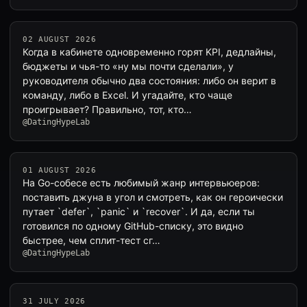
02 AUGUST 2026
Когда в кабинете одновременно горят KPI, дедлайны,
бюджеты и чья-то «ну мы почти сделали», у
руководителя обычно два состояния: либо он верит в
команду, либо в Excel. И угадайте, кто чаще
проигрывает? Правильно, тот, кто…
@DatingHypeLab
01 AUGUST 2026
На Go-собесе есть любимый жанр интервьюеров:
поставить джуна в угол и смотреть, как он героически
путает `defer`, `panic` и `recover`. И да, если ты
готовился по одному GitHub-списку, это видно
быстрее, чем сплит-тест сг…
@DatingHypeLab
31 JULY 2026