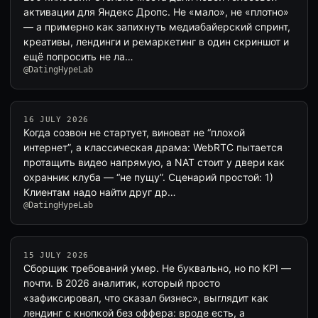
активации для Яндекс Дропс. Не «мало», не «плотно»
— а примерно как запихнуть медиабайерский спринт,
креативы, лендинги и ремаркетинг в один скриншот и
ещё попросить не ла…
@DatingHypeLab
16 JULY 2026
Когда созвон не стартует, виноват не “плохой
интернет”, а классическая драма: WebRTC пытается
протащить видео напрямую, а NAT стоит у двери как
охранник клуба — “не пущу”. Сценарий простой: 1)
Клиентам надо найти друг др…
@DatingHypeLab
15 JULY 2026
Сборщик требований умер. Не буквально, но по KPI —
почти. В 2026 аналитик, который просто
«зафиксировал, что сказал бизнес», выглядит как
лендинг с кнопкой без оффера: вроде есть, а