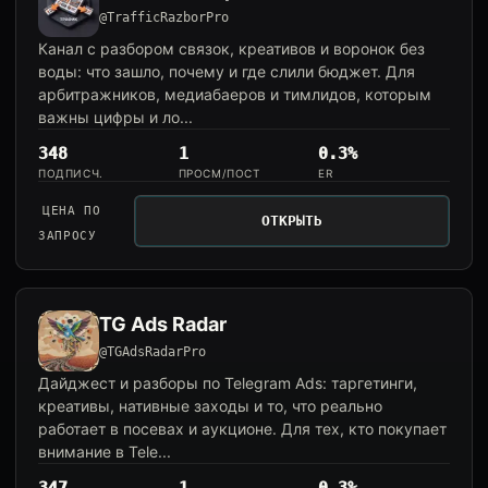
@TrafficRazborPro
Канал с разбором связок, креативов и воронок без
воды: что зашло, почему и где слили бюджет. Для
арбитражников, медиабаеров и тимлидов, которым
важны цифры и ло...
348
1
0.3%
ПОДПИСЧ.
ПРОСМ/ПОСТ
ER
ЦЕНА ПО
ОТКРЫТЬ
ЗАПРОСУ
TG Ads Radar
@TGAdsRadarPro
Дайджест и разборы по Telegram Ads: таргетинги,
креативы, нативные заходы и то, что реально
работает в посевах и аукционе. Для тех, кто покупает
внимание в Tele...