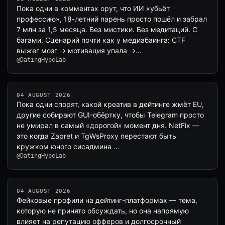
Пока одни в комментах орут, что ИИ «убьёт
профессию», 18-летний парень просто пошёл и забрал
7 млн за 1,5 месяца. Без мистики. Без медитаций. С
багами. Сценарий почти как у медиабаинга: CTF
выжег мозг → мотивация упала →…
@DatingHypeLab
04 AUGUST 2026
Пока одни спорят, какой креатив в дейтинге жмёт EU,
другие собирают GUI-обёртку, чтобы Telegram просто
не умирал в самый «дорогой» момент дня. NetFix —
это когда Zapret и TgWsProxy перестают быть
кружком юного сисадмина …
@DatingHypeLab
04 AUGUST 2026
Фейковые профили на дейтинг-платформах — тема,
которую не принято обсуждать, но она напрямую
влияет на репутацию офферов и долгосрочный