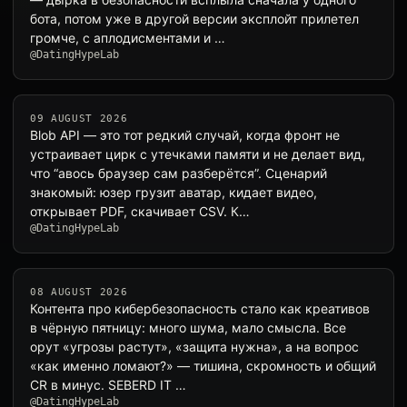
бота, потом уже в другой версии эксплойт прилетел
громче, с аплодисментами и …
@DatingHypeLab
09 AUGUST 2026
Blob API — это тот редкий случай, когда фронт не
устраивает цирк с утечками памяти и не делает вид,
что “авось браузер сам разберётся”. Сценарий
знакомый: юзер грузит аватар, кидает видео,
открывает PDF, скачивает CSV. К…
@DatingHypeLab
08 AUGUST 2026
Контента про кибербезопасность стало как креативов
в чёрную пятницу: много шума, мало смысла. Все
орут «угрозы растут», «защита нужна», а на вопрос
«как именно ломают?» — тишина, скромность и общий
CR в минус. SEBERD IT …
@DatingHypeLab