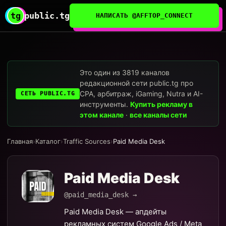
tg
public.tg
НАПИСАТЬ @AFFTOP_CONNECT
Это один из 3819 каналов
редакционной сети public.tg про
CPA, арбитраж, iGaming, Nutra и AI-
СЕТЬ PUBLIC.TG
инструменты.
Купить рекламу в
этом канале
·
все каналы сети
Главная
›
Каталог
›
Traffic Sources
›
Paid Media Desk
Paid Media Desk
@paid_media_desk →
Paid Media Desk — апдейты
рекламных систем Google Ads / Meta