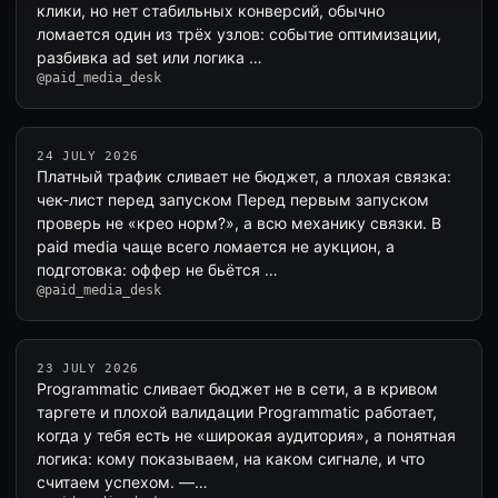
клики, но нет стабильных конверсий, обычно
ломается один из трёх узлов: событие оптимизации,
разбивка ad set или логика …
@paid_media_desk
24 JULY 2026
Платный трафик сливает не бюджет, а плохая связка:
чек-лист перед запуском Перед первым запуском
проверь не «крео норм?», а всю механику связки. В
paid media чаще всего ломается не аукцион, а
подготовка: оффер не бьётся …
@paid_media_desk
23 JULY 2026
Programmatic сливает бюджет не в сети, а в кривом
таргете и плохой валидации Programmatic работает,
когда у тебя есть не «широкая аудитория», а понятная
логика: кому показываем, на каком сигнале, и что
считаем успехом. —…