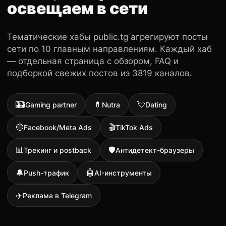
освещаем в сети
Тематические хабы public.tg агрегируют посты
сети по 10 главным направлениям. Каждый хаб
— отдельная страница с обзором, FAQ и
подборкой свежих постов из 3819 каналов.
🎰
💊
💘
iGaming partner
Nutra
Dating
🔵
🎬
Facebook/Meta Ads
TikTok Ads
📊
🛡
Трекинг и postback
Антидетект-браузеры
🔔
🤖
Push-трафик
AI-инструменты
✈️
Реклама в Telegram