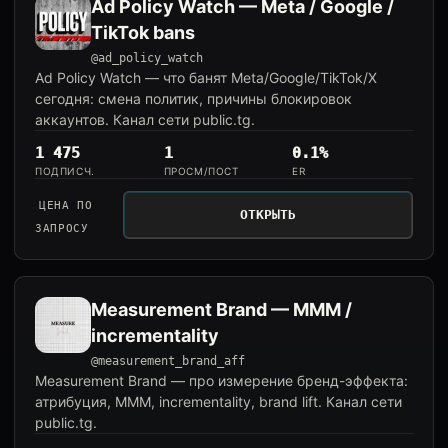
Ad Policy Watch — Meta / Google /
TikTok bans
@ad_policy_watch
Ad Policy Watch — что банят Meta/Google/TikTok/X
сегодня: смена политик, причины блокировок
аккаунтов. Канал сети public.tg.
1 475
1
0.1%
ПОДПИСЧ.
ПРОСМ/ПОСТ
ER
ЦЕНА ПО
ОТКРЫТЬ
ЗАПРОСУ
Measurement Brand — MMM /
incrementality
@measurement_brand_aff
Measurement Brand — про измерение бренд-эффекта:
атрибуция, MMM, incrementality, brand lift. Канал сети
public.tg.