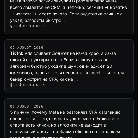
из-за плохой логики закупки В programmatic чаще
всего ломается не CPM, а цепочка: сегмент → креатив
→ частота → место показа. Если аудитория слишком
узкая, алгоритм быстро…
@paid_media_desk
07 AUGUST 2026
TikTok Ads сливает бюджет не из-за крео, а из-за
плохой структуры теста Если в аккаунте хаос,
алгоритм быстро уходит в шум: один ад-сет, 20
креативов, разные гео и непонятный event — и потом
байер смотрит на CPA, как на …
@paid_media_desk
06 AUGUST 2026
5 причин, почему Meta не разгоняет CPA-кампанию
после теста — и где искать узкое место Если после
старта есть клики, но алгоритм не выходит в
стабильный открут, проблема обычно не в «плохом
трафике», а в связке сигнала, …