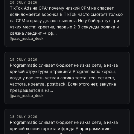
20 JULY 2026
TikTok Ads на CPA: почему низкий CPM не спасает,
если ломается воронка В TikTok часто смотрят только
на CPM и сразу делают выводы. Но у байера тут три
узких места: креатив, первые 2-3 секунды ролика и
связка лендинг → оф…
@paid_media_desk
19 JULY 2026
Programmatic сливает бюджет не из-за сети, а из-за
кривой структуры и трекинга Programmatic хорош,
когда у вас есть четкая логика теста: гео, сегмент,
частота, креатив, postback. Если этого нет, закупка
превращается в на…
@paid_media_desk
18 JULY 2026
Programmatic сливает бюджет не из-за сети, а из-за
кривой логики таргета и фрода У программатик-