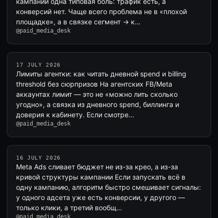
кампаний одна типовая боль: трафик есть, а
конверсий нет. Чаще всего проблема не в «плохой
площадке», а в связке сегмент → к…
@paid_media_desk
17 JULY 2026
Лимиты агентки: как читать дневной spend и billing
threshold без сюрпризов На агентских FB/Meta
аккаунтах лимит — это не «можно лить сколько
угодно», а связка из дневного spend, биллинга и
доверия к кабинету. Если смотре…
@paid_media_desk
16 JULY 2026
Meta Ads сливает бюджет не из-за крео, а из-за
кривой структуры кампании Если запускать всё в
одну кампанию, алгоритм быстро смешивает сигналы:
у одного адсета уже есть конверсии, у другого —
только клики, а третий вообщ…
@paid_media_desk