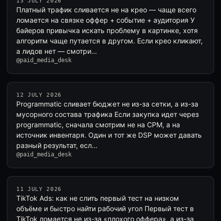
13 JULY 2026
Платный трафик сливается не на крео — чаще всего
ломается на связке оффер + событие + аудитория У
байеров привычка искать проблему в картинке, хотя
алгоритм чаще путается в другом. Если крео кликают,
а лидов нет — смотри…
@paid_media_desk
12 JULY 2026
Programmatic сливает бюджет не из-за сетки, а из-за
мусорного состава трафика Если закупка идет через
programmatic, сначала смотрим не на CPM, а на
источник инвентаря. Один и тот же DSP может давать
разный результат, есл…
@paid_media_desk
11 JULY 2026
TikTok Ads: как не слить первый тест на низком
объёме и быстро найти рабочий угол Первый тест в
TikTok ломается не из-за «плохого оффера», а из-за