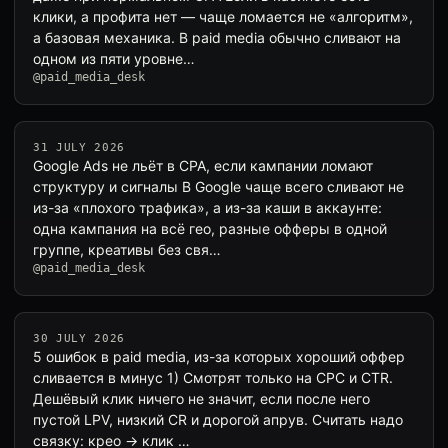
клики, а профита нет — чаще ломается не «алгоритм»,
а базовая механика. В paid media обычно сливают на
одном из пяти уровне…
@paid_media_desk
31 JULY 2026
Google Ads не льёт в CPA, если кампании ломают
структуру и сигналы В Google чаще всего сливают не
из-за «плохого трафика», а из-за каши в аккаунте:
одна кампания на всё гео, разные офферы в одной
группе, креативы без свя…
@paid_media_desk
30 JULY 2026
5 ошибок в paid media, из-за которых хороший оффер
сливается в минус 1) Смотрят только на CPC и CTR.
Дешёвый клик ничего не значит, если после него
пустой LPV, низкий CR и дорогой апрув. Считать надо
связку: крео → клик …