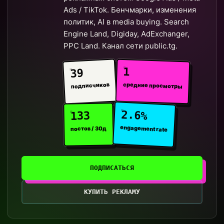
Ads / TikTok. Бенчмарки, изменения
политик, AI в media buying. Search
Engine Land, Digiday, AdExchanger,
PPC Land. Канал сети public.tg.
1
39
средние просмотры
подписчиков
2.6%
133
engagement rate
постов / 30д
ПОДПИСАТЬСЯ
КУПИТЬ РЕКЛАМУ