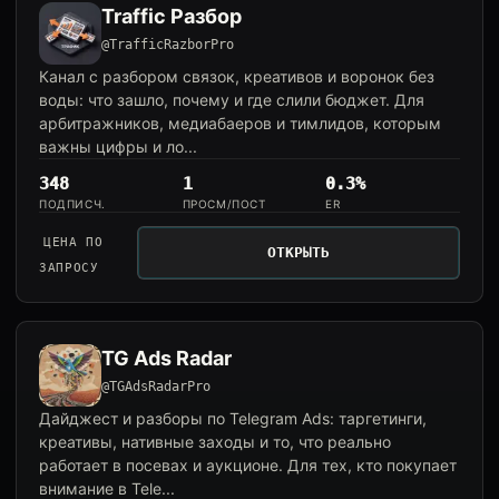
Traffic Разбор
@TrafficRazborPro
Канал с разбором связок, креативов и воронок без
воды: что зашло, почему и где слили бюджет. Для
арбитражников, медиабаеров и тимлидов, которым
важны цифры и ло...
348
1
0.3%
ПОДПИСЧ.
ПРОСМ/ПОСТ
ER
ЦЕНА ПО
ОТКРЫТЬ
ЗАПРОСУ
TG Ads Radar
@TGAdsRadarPro
Дайджест и разборы по Telegram Ads: таргетинги,
креативы, нативные заходы и то, что реально
работает в посевах и аукционе. Для тех, кто покупает
внимание в Tele...