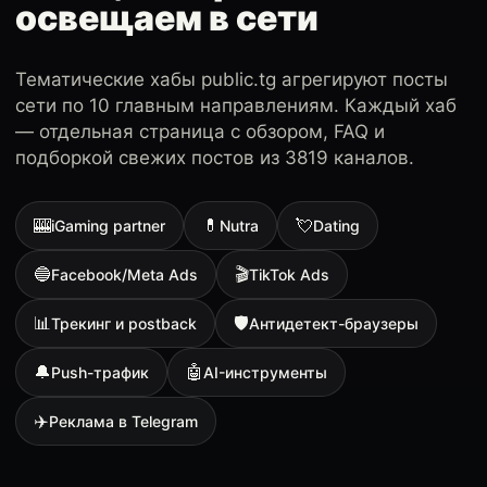
освещаем в сети
Тематические хабы public.tg агрегируют посты
сети по 10 главным направлениям. Каждый хаб
— отдельная страница с обзором, FAQ и
подборкой свежих постов из 3819 каналов.
🎰
💊
💘
iGaming partner
Nutra
Dating
🔵
🎬
Facebook/Meta Ads
TikTok Ads
📊
🛡
Трекинг и postback
Антидетект-браузеры
🔔
🤖
Push-трафик
AI-инструменты
✈️
Реклама в Telegram