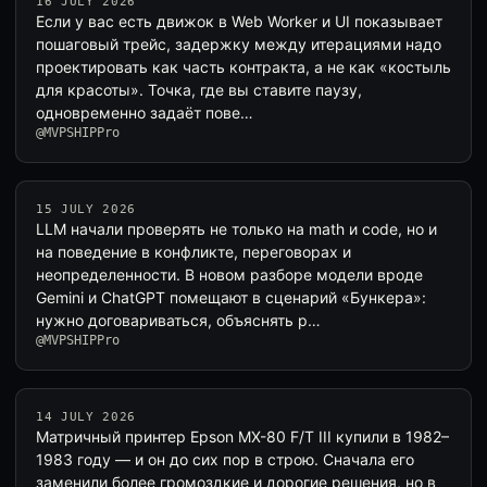
16 JULY 2026
Если у вас есть движок в Web Worker и UI показывает
пошаговый трейс, задержку между итерациями надо
проектировать как часть контракта, а не как «костыль
для красоты». Точка, где вы ставите паузу,
одновременно задаёт пове…
@MVPSHIPPro
15 JULY 2026
LLM начали проверять не только на math и code, но и
на поведение в конфликте, переговорах и
неопределенности. В новом разборе модели вроде
Gemini и ChatGPT помещают в сценарий «Бункера»:
нужно договариваться, объяснять р…
@MVPSHIPPro
14 JULY 2026
Матричный принтер Epson MX-80 F/T III купили в 1982–
1983 году — и он до сих пор в строю. Сначала его
заменили более громоздкие и дорогие решения, но в