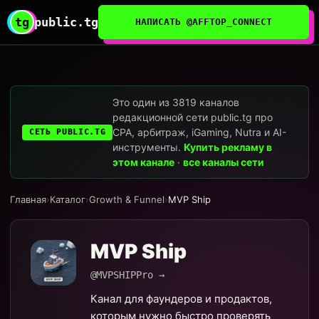
tg
public.tg
НАПИСАТЬ @AFFTOP_CONNECT
Это один из 3819 каналов
редакционной сети public.tg про
CPA, арбитраж, iGaming, Nutra и AI-
СЕТЬ PUBLIC.TG
инструменты.
Купить рекламу в
этом канале
·
все каналы сети
Главная
›
Каталог
›
Growth & Funnel
›
MVP Ship
MVP Ship
@MVPSHIPPro →
Канал для фаундеров и продактов,
которым нужно быстро проверять