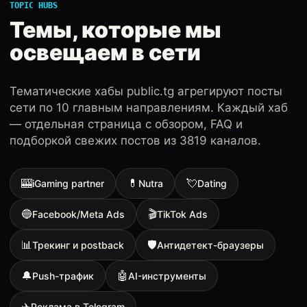
TOPIC HUBS
Темы, которые мы
освещаем в сети
Тематические хабы public.tg агрегируют посты
сети по 10 главным направлениям. Каждый хаб
— отдельная страница с обзором, FAQ и
подборкой свежих постов из 3819 каналов.
🎰
💊
💘
iGaming partner
Nutra
Dating
🔵
🎬
Facebook/Meta Ads
TikTok Ads
📊
🛡
Трекинг и postback
Антидетект-браузеры
🔔
🤖
Push-трафик
AI-инструменты
✈️
Реклама в Telegram