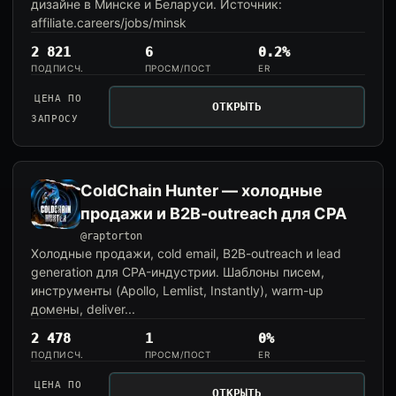
дизайне в Минске и Беларуси. Источник:
affiliate.careers/jobs/minsk
2 821
6
0.2%
ПОДПИСЧ.
ПРОСМ/ПОСТ
ER
ЦЕНА ПО
ОТКРЫТЬ
ЗАПРОСУ
ColdChain Hunter — холодные
продажи и B2B-outreach для CPA
@raptorton
Холодные продажи, cold email, B2B-outreach и lead
generation для CPA-индустрии. Шаблоны писем,
инструменты (Apollo, Lemlist, Instantly), warm-up
домены, deliver...
2 478
1
0%
ПОДПИСЧ.
ПРОСМ/ПОСТ
ER
ЦЕНА ПО
ОТКРЫТЬ