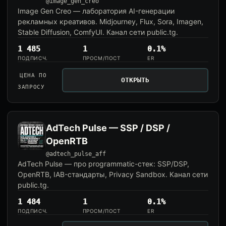
@image_gen_creo
Image Gen Creo — лаборатория AI-генерации
рекламных креативов. Midjourney, Flux, Sora, Imagen,
Stable Diffusion, ComfyUI. Канал сети public.tg.
1 485
1
0.1%
ПОДПИСЧ.
ПРОСМ/ПОСТ
ER
ЦЕНА ПО
ОТКРЫТЬ
ЗАПРОСУ
AdTech Pulse — SSP / DSP /
OpenRTB
@adtech_pulse_aff
AdTech Pulse — про programmatic-стек: SSP/DSP,
OpenRTB, IAB-стандарты, Privacy Sandbox. Канал сети
public.tg.
1 484
1
0.1%
ПОДПИСЧ.
ПРОСМ/ПОСТ
ER