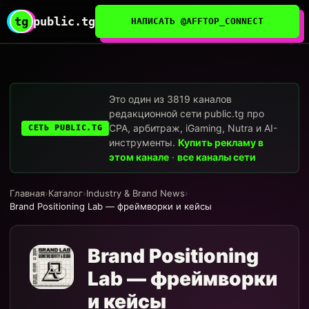
tg
public.tg
НАПИСАТЬ @AFFTOP_CONNECT
Это один из 3819 каналов
редакционной сети public.tg про
CPA, арбитраж, iGaming, Nutra и AI-
СЕТЬ PUBLIC.TG
инструменты.
Купить рекламу в
этом канале
·
все каналы сети
Главная
›
Каталог
›
Industry & Brand News
›
Brand Positioning Lab — фреймворки и кейсы
Brand Positioning
Lab — фреймворки
и кейсы