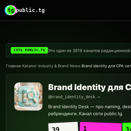
tg
public.tg
Это один из 3819 каналов редакционной с
СЕТЬ PUBLIC.TG
Главная
›
Каталог
›
Industry & Brand News
›
Brand Identity для CPA-се
Brand Identity для
@brand_identity_desk →
Brand Identity Desk — про naming, desi
ребрендинги. Канал сети public.tg.
1
1
39