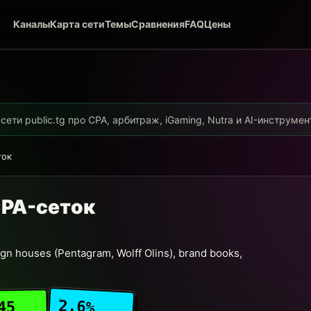
Каналы
Карта сети
Темы
Сравнения
FAQ
Цены
ети public.tg про CPA, арбитраж, iGaming, Nutra и AI-инструме
ток
 CPA-сеток
gn houses (Pentagram, Wolff Olins), brand books,
2.6%
45