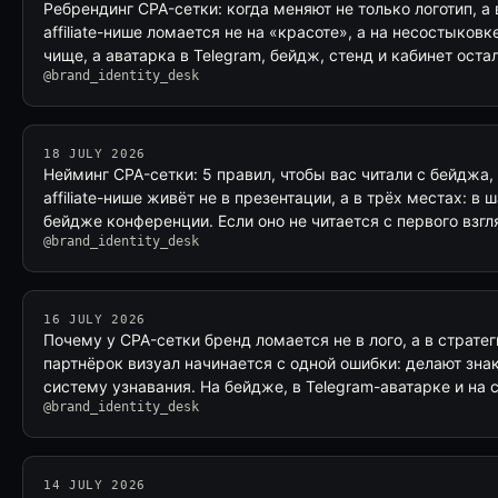
Ребрендинг CPA-сетки: когда меняют не только логотип, а
affiliate-нише ломается не на «красоте», а на несостыковк
чище, а аватарка в Telegram, бейдж, стенд и кабинет ост
@brand_identity_desk
18 JULY 2026
Нейминг CPA-сетки: 5 правил, чтобы вас читали с бейджа, 
affiliate-нише живёт не в презентации, а в трёх местах: в ш
бейдже конференции. Если оно не читается с первого взг
@brand_identity_desk
16 JULY 2026
Почему у CPA-сетки бренд ломается не в лого, а в страте
партнёрок визуал начинается с одной ошибки: делают знак
систему узнавания. На бейдже, в Telegram-аватарке и на 
@brand_identity_desk
14 JULY 2026