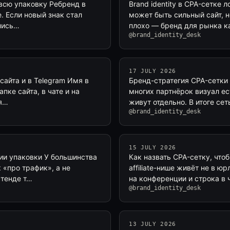
 всю упаковку Ребренд в
Brand identity в CPA-сетке 
е. Если новый знак стал
может быть сильный сайт, но
ались…
плохо — бренд для рынка как
@brand_identity_desk
17 JULY 2026
сайта и в Telegram Имя в
Бренд-стратегия CPA-сетки 
апке сайта, в чате и на
многих партнёрок визуал ест
ля…
живут отдельно. В итоге сет
@brand_identity_desk
15 JULY 2026
гии упаковки У большинства
Как назвать CPA-сетку, что
 «про трафик», а не
affiliate-нише живёт не в ю
стенде т…
на конференции и строка в 
@brand_identity_desk
13 JULY 2026