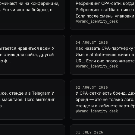
поминают ни на конференции,
Ребрендинг CPA-сети: когда
. Его читают на бейдже, в
Ребрендинг в affiliate-нише
Если после смены упаковки 
@brand_identity_desk
04 AUGUST 2026
ытается нравиться всем У
Как назвать CPA-партнёрку 
н стиль для сайта, другой
Имя в affiliate-нише живёт 
по ф…
URL. Если оно плохо читает
@brand_identity_desk
02 AUGUST 2026
же, стенде и в Telegram У
У CPA-сетки есть бренд, даж
в масштабе. Лого выглядит
бренд — это не только лого.
 а…
стенде и в кабинете партнё
@brand_identity_desk
31 JULY 2026