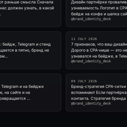
ают раньше смысла Сначала
Дизайн партнёрки провалива
 нас должен узнать, в какой
узнаваемость Логотип в CPA
…
бейдж на конфе и шапка сай
@brand_identity_desk
11 JULY 2026
: бейдж, Telegram и стенд
7 признаков, что ваш дизай
щается в пятно, бренд не
Дорого в CPA-нише — это не
аем…
узнавался на бейдже, в Tel
@brand_identity_desk
09 JULY 2026
 Telegram и на бейдже
Бренд-стратегия CPA-сетки л
е, на сайте и на
вспоминают Если партнёрка 
 превращается …
контакта. Стратегия бренда 
@brand_identity_desk