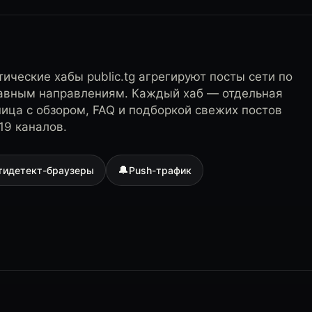
ические хабы public.tg агрегируют посты сети по
лавным направлениям. Каждый хаб — отдельная
ница с обзором, FAQ и подборкой свежих постов
19 каналов.
🔔
тидетект-браузеры
Push-трафик