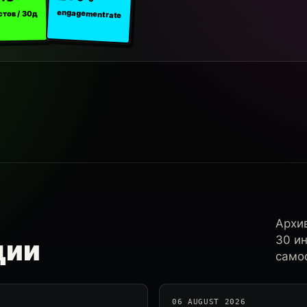
engagement rate
стов / 30д
Архи
30 и
ции
самос
06 AUGUST 2026