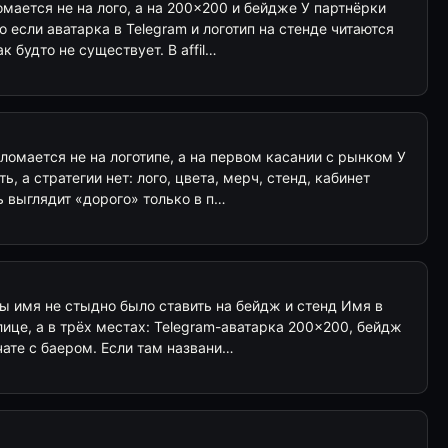
ломается не на лого, а на 200×200 и бейдже У партнёрки
 если аватарка в Telegram и логотип на стенде читаются
 будто не существует. В affil…
ломается не на логотипе, а на первом касании с рынком У
ь, а стратегии нет: лого, цвета, мерч, стенд, кабинет
ь выглядит «дорого» только в п…
бы имя не стыдно было ставить на бейдж и стенд Имя в
рлице, а в трёх местах: Telegram-аватарка 200×200, бейдж
чате с баером. Если там названи…