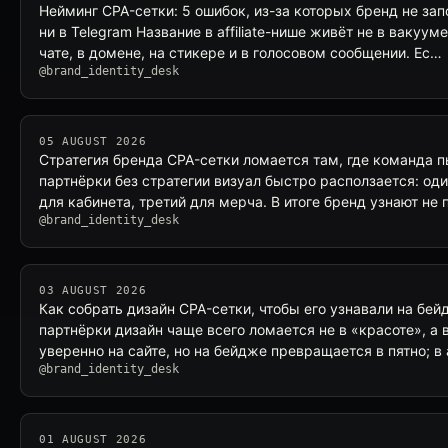
Нейминг CPA-сетки: 5 ошибок, из-за которых бренд не за
ни в Telegram Название в affiliate-нише живёт не в вакууме
чате, в домене, на стикере и в голосовом сообщении. Ес…
@brand_identity_desk
05 AUGUST 2026
Стратегия бренда CPA-сетки ломается там, где команда п
партнёрки без стратегии визуал быстро расползается: оди
для кабинета, третий для мерча. В итоге бренд узнают не 
@brand_identity_desk
03 AUGUST 2026
Как собрать дизайн CPA-сетки, чтобы его узнавали на бейд
партнёрки дизайн чаще всего ломается не в «красоте», а 
уверенно на сайте, но на бейдже превращается в пятно; в
@brand_identity_desk
01 AUGUST 2026