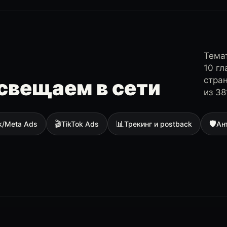
Темат
10 г
стра
свещаем в сети
из 38
🎬
📊
🛡
k/Meta Ads
TikTok Ads
Трекинг и postback
Ан