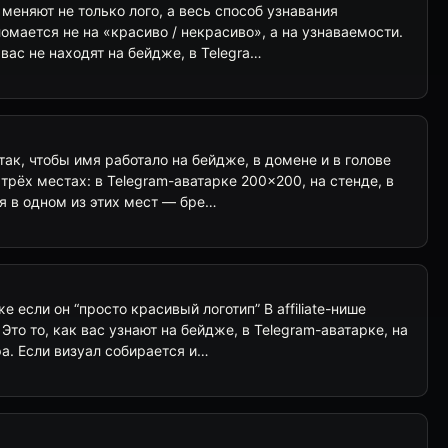
 меняют не только лого, а весь способ узнавания
 ломается не на «красиво / некрасиво», а на узнаваемости.
вас не находят на бейдже, в Telegra…
так, чтобы имя работало на бейдже, в домене и в голове
в трёх местах: в Telegram-аватарке 200×200, на стенде, в
ся в одном из этих мест — бре…
е если он “просто красивый логотип” В affiliate-нише
 Это то, как вас узнают на бейдже, в Telegram-аватарке, на
ра. Если визуал собирается и…