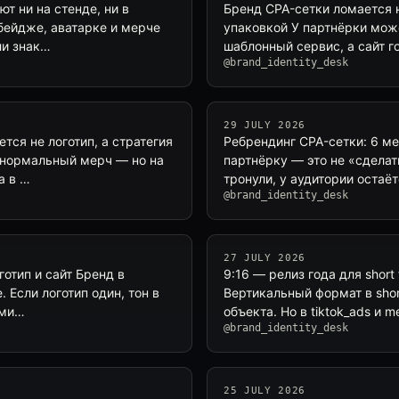
ют ни на стенде, ни в
Бренд CPA-сетки ломается н
бейдже, аватарке и мерче
упаковкой У партнёрки може
ли знак…
шаблонный сервис, а сайт 
@brand_identity_desk
29 JULY 2026
тся не логотип, а стратегия
Ребрендинг CPA-сетки: 6 ме
и нормальный мерч — но на
партнёрку — это не «сделат
а в …
тронули, у аудитории остаё
@brand_identity_desk
27 JULY 2026
готип и сайт Бренд в
9:16 — релиз года для shor
. Если логотип один, тон в
Вертикальный формат в shor
оми…
объекта. Но в tiktok_ads и 
@brand_identity_desk
25 JULY 2026