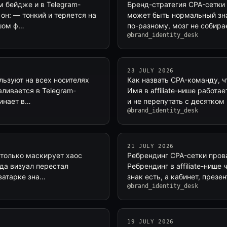
ом бейдже и в Telegram-
Бренд-стратегия CPA-сетки 
он: — тонкий и теряется на
может быть нормальный знак
ьшом ф…
по-разному, мозг не собирае
@brand_identity_desk
23 JULY 2026
ользуют на всех носителях
Как назвать CPA-команду, ч
аливается в Telegram-
Имя в affiliate-нише работа
чинает в…
и не перепутать с десятком
@brand_identity_desk
21 JULY 2026
а только маскирует хаос
Ребрендинг CPA-сетки прова
гда визуал перестал
Ребрендинг в affiliate-нише
аватарке зна…
знак есть, а кабинет, презе
@brand_identity_desk
19 JULY 2026