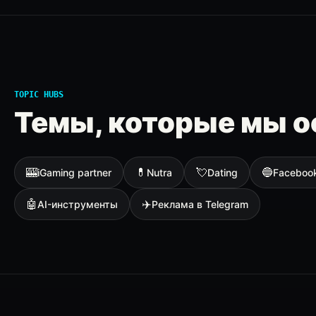
TOPIC HUBS
Темы, которые мы о
🎰
💊
💘
🔵
iGaming partner
Nutra
Dating
Faceboo
🤖
✈️
AI-инструменты
Реклама в Telegram